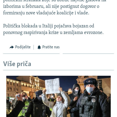
političkih stranaka koje su dobile najviše glasova na
izborima u februaru, ali nije postignut dogovor o
formiranju nove vladajuće koalicije i vlade.
Politička blokada u Italiji pojačava bojazan od
ponovnog raspirivanja krize u zemljama evrozone.
Podijelite
Pratite nas
Više priča