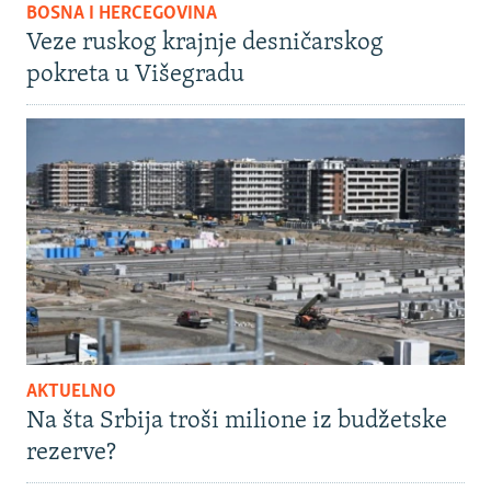
BOSNA I HERCEGOVINA
Veze ruskog krajnje desničarskog
pokreta u Višegradu
AKTUELNO
Na šta Srbija troši milione iz budžetske
rezerve?