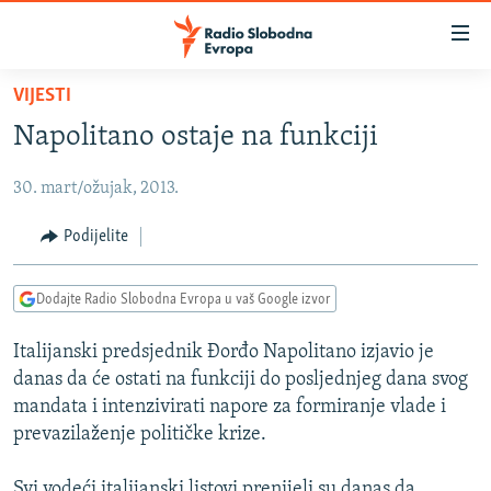
Dostupni
linkovi
Pređite
VIJESTI
na
VIJESTI
Napolitano ostaje na funkciji
glavni
BOSNA I HERCEGOVINA
sadržaj
30. mart/ožujak, 2013.
SRBIJA
Pređite
na
KOSOVO
Podijelite
glavnu
CRNA GORA
navigaciju
Dodajte Radio Slobodna Evropa u vaš Google izvor
Pređite
VIZUELNO
na
Italijanski predsjednik Đorđo Napolitano izjavio je
PODCASTI
VIDEO
pretragu
danas da će ostati na funkciji do posljednjeg dana svog
RAT U UKRAJINI
FOTOGALERIJE
mandata i intenzivirati napore za formiranje vlade i
KINA NA BALKANU
prevazilaženje političke krize.
INFOGRAFIKE
RSE PRIČE IZ SVIJETA
Svi vodeći italijanski listovi prenijeli su danas da