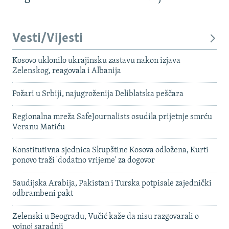
Vesti/Vijesti
Kosovo uklonilo ukrajinsku zastavu nakon izjava
Zelenskog, reagovala i Albanija
Požari u Srbiji, najugroženija Deliblatska peščara
Regionalna mreža SafeJournalists osudila prijetnje smrću
Veranu Matiću
Konstitutivna sjednica Skupštine Kosova odložena, Kurti
ponovo traži 'dodatno vrijeme' za dogovor
Saudijska Arabija, Pakistan i Turska potpisale zajednički
odbrambeni pakt
Zelenski u Beogradu, Vučić kaže da nisu razgovarali o
vojnoj saradnji