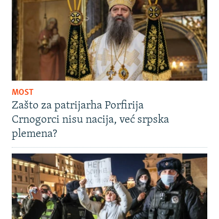
MOST
Zašto za patrijarha Porfirija
Crnogorci nisu nacija, već srpska
plemena?