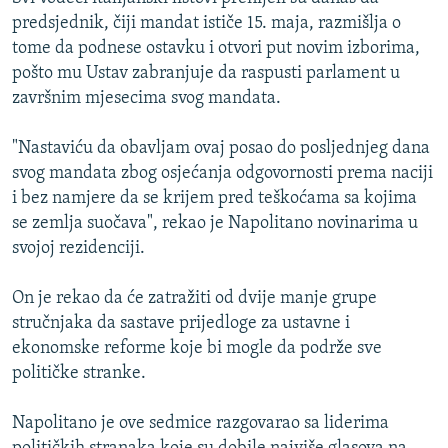
ISPRIČAJ MI
predsjednik, čiji mandat ističe 15. maja, razmišlja o
tome da podnese ostavku i otvori put novim izborima,
DNEVNO@RSE
pošto mu Ustav zabranjuje da raspusti parlament u
SPECIJALI RSE
završnim mjesecima svog mandata.
VIŠE OD NASLOVA
PRATITE NAS
"Nastaviću da obavljam ovaj posao do posljednjeg dana
GENOCID U SREBRENICI
svog mandata zbog osjećanja odgovornosti prema naciji
i bez namjere da se krijem pred teškoćama sa kojima
POPLAVE I KLIZIŠTA U BIH 2024.
se zemlja suočava", rekao je Napolitano novinarima u
TV LIBERTY
Sve RFE/RL stranice
svojoj rezidenciji.
POST SCRIPTUM
On je rekao da će zatražiti od dvije manje grupe
MOJA EVROPA
stručnjaka da sastave prijedloge za ustavne i
TRI DECENIJE OD RATA U BIH
ekonomske reforme koje bi mogle da podrže sve
političke stranke.
SVE KARTE DEJTONA
NASTANAK I RASPAD JUGOSLAVIJE
Napolitano je ove sedmice razgovarao sa liderima