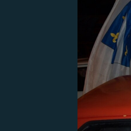
ISPRIČAJ MI
DNEVNO@RSE
SPECIJALI RSE
VIŠE OD NASLOVA
GENOCID U SREBRENICI
POPLAVE I KLIZIŠTA U BIH 2024.
TV LIBERTY
POST SCRIPTUM
MOJA EVROPA
TRI DECENIJE OD RATA U BIH
SVE KARTE DEJTONA
NASTANAK I RASPAD JUGOSLAVIJE