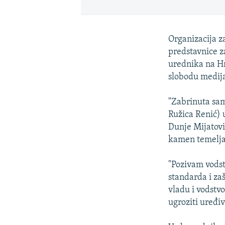
Organizacija z
predstavnice z
urednika na Hr
slobodu medija
"Zabrinuta sam
Ružica Renić) 
Dunje Mijatovi
kamen temeljac 
"Pozivam vodst
standarda i za
vladu i vodstv
ugroziti uređi