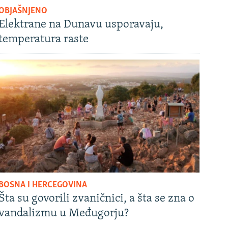
OBJAŠNJENO
Elektrane na Dunavu usporavaju,
temperatura raste
BOSNA I HERCEGOVINA
Šta su govorili zvaničnici, a šta se zna o
vandalizmu u Međugorju?