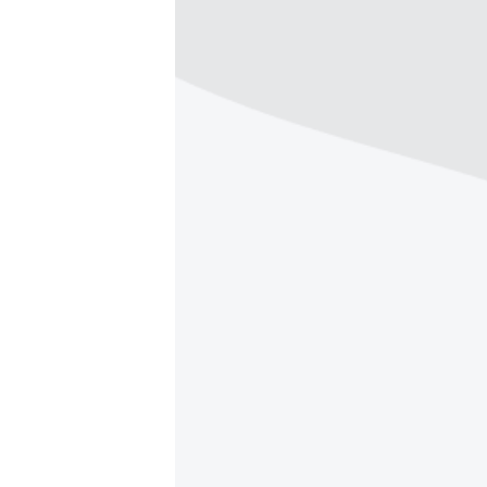
ISPRIČAJ MI
DNEVNO@RSE
SPECIJALI RSE
VIŠE OD NASLOVA
GENOCID U SREBRENICI
POPLAVE I KLIZIŠTA U BIH 2024.
TV LIBERTY
POST SCRIPTUM
MOJA EVROPA
TRI DECENIJE OD RATA U BIH
SVE KARTE DEJTONA
NASTANAK I RASPAD JUGOSLAVIJE