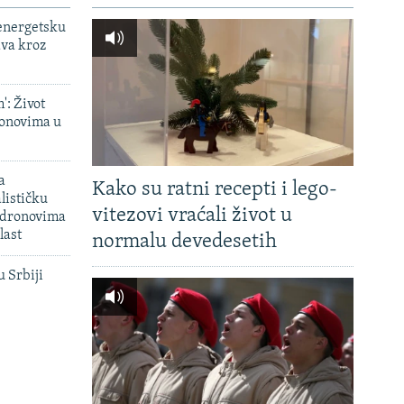
 energetsku
ava kroz
': Život
onovima u
a
Kako su ratni recepti i lego-
lističku
vitezovi vraćali život u
 dronovima
last
normalu devedesetih
u Srbiji