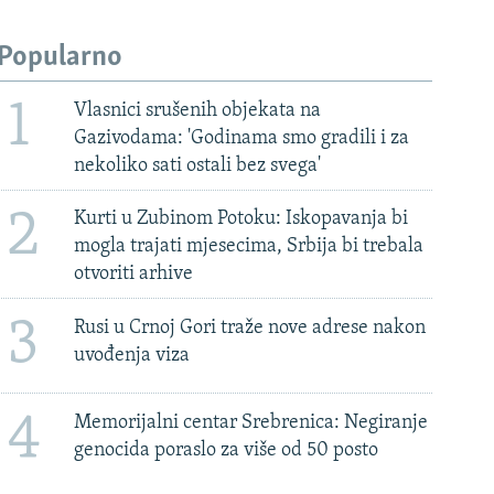
Popularno
1
Vlasnici srušenih objekata na
Gazivodama: 'Godinama smo gradili i za
nekoliko sati ostali bez svega'
2
Kurti u Zubinom Potoku: Iskopavanja bi
mogla trajati mjesecima, Srbija bi trebala
otvoriti arhive
3
Rusi u Crnoj Gori traže nove adrese nakon
uvođenja viza
4
Memorijalni centar Srebrenica: Negiranje
genocida poraslo za više od 50 posto