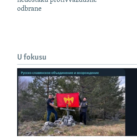
nedostaku protivvazdušne
odbrane
U fokusu