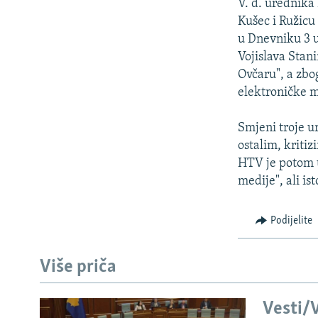
V. d. urednik
Kušec i Ružicu
u Dnevniku 3 u
Vojislava Stan
Ovčaru", a zbo
elektroničke m
Smjeni troje u
ostalim, kriti
HTV je potom u
medije", ali i
Podijelite
Više priča
Vesti/V