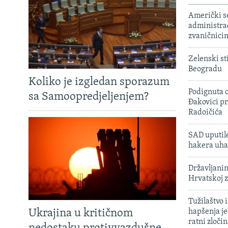
Američki s
administra
zvaničnici
Zelenski st
Beogradu
Koliko je izgledan sporazum
Podignuta o
sa Samoopredjeljenjem?
Đakovici pr
Radoičića
SAD uputile
hakera uha
Državljanin
Hrvatskoj 
Tužilaštvo
Ukrajina u kritičnom
hapšenja j
ratni zloči