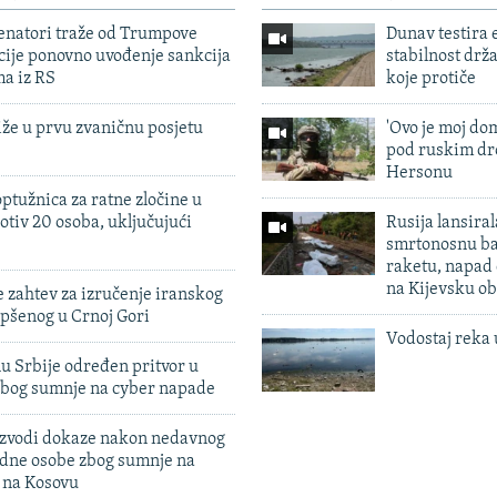
enatori traže od Trumpove
Dunav testira
cije ponovno uvođenje sankcija
stabilnost drž
ma iz RS
koje protiče
iže u prvu zvaničnu posjetu
'Ovo je moj dom
pod ruskim dr
Hersonu
ptužnica za ratne zločine u
otiv 20 osoba, uključujući
Rusija lansiral
smrtonosnu ba
raketu, napad
na Kijevsku ob
 zahtev za izručenje iranskog
pšenog u Crnoj Gori
Vodostaj reka 
u Srbije određen pritvor u
zbog sumnje na cyber napade
 izvodi dokaze nakon nedavnog
edne osobe zbog sumnje na
n na Kosovu