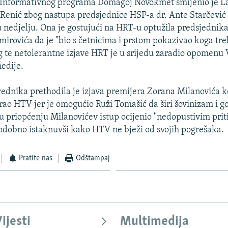
a Informativnog programa Domagoj Novokmet smijenio je La
 Renić zbog nastupa predsjednice HSP-a dr. Ante Starčevi
 nedjelju. Ona je gostujući na HRT-u optužila predsjednik
imirovića da je "bio s četnicima i prstom pokazivao koga tre
g te netolerantne izjave HRT je u srijedu zaradio opomenu 
edije.
rednika prethodila je izjava premijera Zorana Milanovića k
zirao HTV jer je omogućio Ruži Tomašić da širi šovinizam i g
 priopćenju Milanovićev istup ocijenio "nedopustivim pri
stodobno istaknuvši kako HTV ne bježi od svojih pogrešaka.
Pratite nas
Odštampaj
ijesti
Multimedija