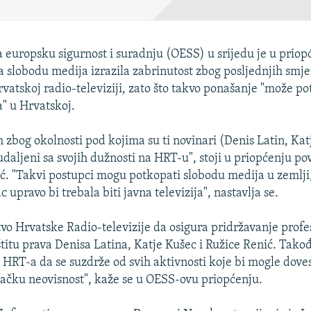
a europsku sigurnost i suradnju (OESS) u srijedu je u priop
a slobodu medija izrazila zabrinutost zbog posljednjih smje
vatskoj radio-televiziji, zato što takvo ponašanje "može po
" u Hrvatskoj.
 zbog okolnosti pod kojima su ti novinari (Denis Latin, Kat
udaljeni sa svojih dužnosti na HRT-u", stoji u priopćenju po
ć. "Takvi postupci mogu potkopati slobodu medija u zemlji,
upravo bi trebala biti javna televizija", nastavlja se.
vo Hrvatske Radio-televizije da osigura pridržavanje profe
štitu prava Denisa Latina, Katje Kušec i Ružice Renić. Tak
o HRT-a da se suzdrže od svih aktivnosti koje bi mogle doves
vačku neovisnost", kaže se u OESS-ovu priopćenju.