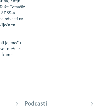
tina, Katju
ć Ruže Tomašić
a SDSS-a
ba odvesti na
Vijeća za
oji je, među
ovor mržnje.
tiskom na
Podcasti