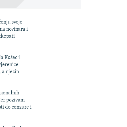
ćenju svoje
na novinara i
tkopati
ja Kušec i
vjerenice
 a njezin
sionalnih
ođer pozivam
ti do cenzure i