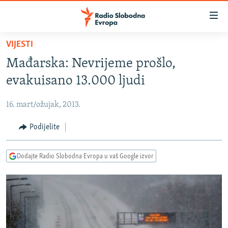
Dostupni
linkovi
Pređite
VIJESTI
na
VIJESTI
Mađarska: Nevrijeme prošlo,
glavni
BOSNA I HERCEGOVINA
sadržaj
evakuisano 13.000 ljudi
SRBIJA
Pređite
na
16. mart/ožujak, 2013.
KOSOVO
glavnu
CRNA GORA
Podijelite
navigaciju
Pređite
VIZUELNO
na
Dodajte Radio Slobodna Evropa u vaš Google izvor
PODCASTI
VIDEO
pretragu
RAT U UKRAJINI
FOTOGALERIJE
KINA NA BALKANU
INFOGRAFIKE
RSE PRIČE IZ SVIJETA