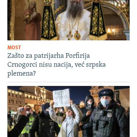
MOST
Zašto za patrijarha Porfirija
Crnogorci nisu nacija, već srpska
plemena?