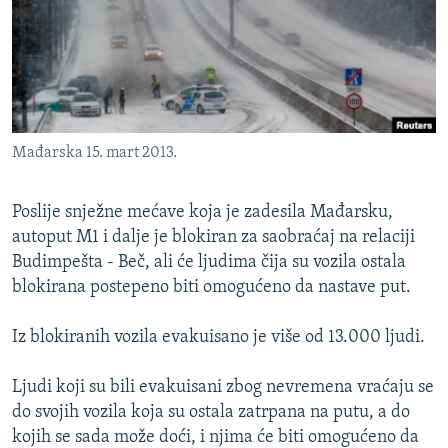
ISPRIČAJ MI
DNEVNO@RSE
SPECIJALI RSE
VIŠE OD NASLOVA
PRATITE NAS
Mađarska 15. mart 2013.
GENOCID U SREBRENICI
POPLAVE I KLIZIŠTA U BIH 2024.
Poslije snježne mećave koja je zadesila Mađarsku,
TV LIBERTY
autoput M1 i dalje je blokiran za saobraćaj na relaciji
Sve RFE/RL stranice
Budimpešta - Beč, ali će ljudima čija su vozila ostala
POST SCRIPTUM
blokirana postepeno biti omogućeno da nastave put.
MOJA EVROPA
Iz blokiranih vozila evakuisano je više od 13.000 ljudi.
TRI DECENIJE OD RATA U BIH
SVE KARTE DEJTONA
Ljudi koji su bili evakuisani zbog nevremena vraćaju se
do svojih vozila koja su ostala zatrpana na putu, a do
NASTANAK I RASPAD JUGOSLAVIJE
kojih se sada može doći, i njima će biti omogućeno da