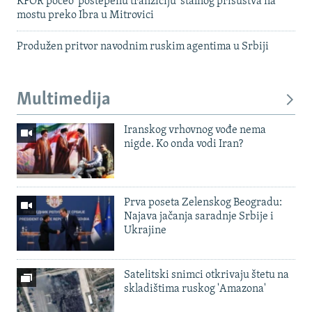
KFOR počeo 'postepenu tranziciju' stalnog prisustva na
mostu preko Ibra u Mitrovici
Produžen pritvor navodnim ruskim agentima u Srbiji
Multimedija
Iranskog vrhovnog vođe nema
nigde. Ko onda vodi Iran?
Prva poseta Zelenskog Beogradu:
Najava jačanja saradnje Srbije i
Ukrajine
Satelitski snimci otkrivaju štetu na
skladištima ruskog 'Amazona'