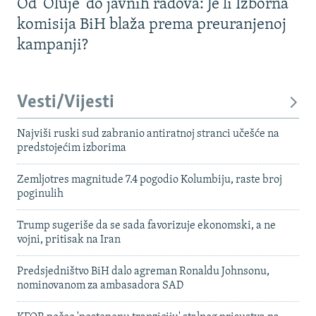
Od 'Oluje' do javnih radova: Je li Izborna
komisija BiH blaža prema preuranjenoj
kampanji?
Vesti/Vijesti
Najviši ruski sud zabranio antiratnoj stranci učešće na
predstojećim izborima
Zemljotres magnitude 7.4 pogodio Kolumbiju, raste broj
poginulih
Trump sugeriše da se sada favorizuje ekonomski, a ne
vojni, pritisak na Iran
Predsjedništvo BiH dalo agreman Ronaldu Johnsonu,
nominovanom za ambasadora SAD