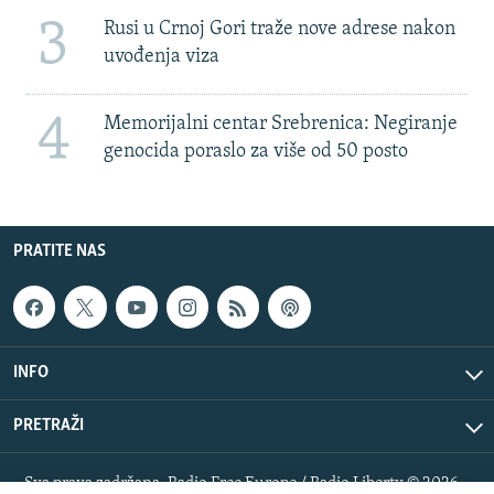
3
Rusi u Crnoj Gori traže nove adrese nakon
uvođenja viza
4
Memorijalni centar Srebrenica: Negiranje
genocida poraslo za više od 50 posto
PRATITE NAS
INFO
PRETRAŽI
Sva prava zadržana. Radio Free Europe / Radio Liberty © 2026