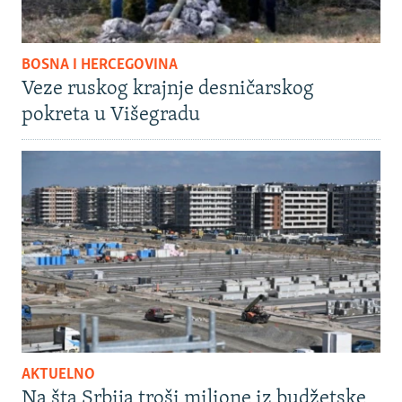
BOSNA I HERCEGOVINA
Veze ruskog krajnje desničarskog
pokreta u Višegradu
AKTUELNO
Na šta Srbija troši milione iz budžetske