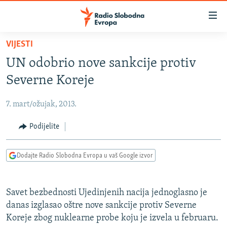
Dostupni
linkovi
Pređite
VIJESTI
na
VIJESTI
UN odobrio nove sankcije protiv
glavni
BOSNA I HERCEGOVINA
sadržaj
Severne Koreje
SRBIJA
Pređite
na
7. mart/ožujak, 2013.
KOSOVO
glavnu
CRNA GORA
Podijelite
navigaciju
Pređite
VIZUELNO
na
Dodajte Radio Slobodna Evropa u vaš Google izvor
PODCASTI
VIDEO
pretragu
RAT U UKRAJINI
FOTOGALERIJE
Savet bezbednosti Ujedinjenih nacija jednoglasno je
KINA NA BALKANU
INFOGRAFIKE
danas izglasao oštre nove sankcije protiv Severne
Koreje zbog nuklearne probe koju je izvela u februaru.
RSE PRIČE IZ SVIJETA