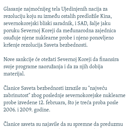
ISPRIČAJ MI
Glasanje najmoćnijeg tela Ujedinjenih nacija za
DNEVNO@RSE
rezoluciju koju su između ostalih predložile Kina,
severnokorejski bliski saradnik, i SAD, šalje jaku
SPECIJALI RSE
poruku Severnoj Koreji da međunarodna zajednica
VIŠE OD NASLOVA
osuđuje njene nuklearne probe i njeno ponovljeno
PRATITE NAS
kršenje rezolucija Saveta bezbednosti.
GENOCID U SREBRENICI
POPLAVE I KLIZIŠTA U BIH 2024.
Nove sankcije će otežati Severnoj Koreji da finansira
svoje programe naoružanja i da za njih dobija
TV LIBERTY
Sve RFE/RL stranice
materijal.
POST SCRIPTUM
Članice Saveta bezbednosti izrazile su "najveću
MOJA EVROPA
zabrinutost" zbog poslednje severnokorejske nuklearne
TRI DECENIJE OD RATA U BIH
probe izvedene 12. februara, što je treća proba posle
SVE KARTE DEJTONA
2006. i 2009. godine.
NASTANAK I RASPAD JUGOSLAVIJE
Članice saveta su najavile da su spremne da preduzmu