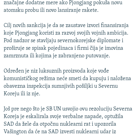
značajne dodatne mere ako Pjongjang pokuša novu
atomsku probu ili novo lansiranje rakete.
Cilj novih sankcija je da se zaustave izvori finansiranja
koje Pjongjang koristi za razvoj svojih vojnih ambicija.
Pod nadzor se stavljaju severnokorejske diplomate i
proširuje se spisak pojedinaca i firmi čija je imovina
zamrznuta ili kojima je zabranjeno putovanje.
Određen je niz luksuznih proizvoda koje vođe
komunističkog režima neće smeti da kupuju i naložena
obavezna inspekcija sumnjivih pošiljki u Severnu
Koreju ili iz nje.
Još pre nego što je SB UN usvojio ovu rezoluciju Severna
Koreja je eskalirala svoje verbalne napade, optužila
SAD da žele da otpočnu nuklearni rat i upozorila
Vašington da će na SAD izvesti nuklearni udar iz