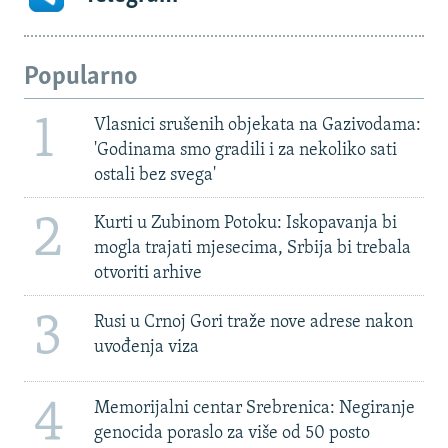
Popularno
1
Vlasnici srušenih objekata na Gazivodama:
'Godinama smo gradili i za nekoliko sati
ostali bez svega'
2
Kurti u Zubinom Potoku: Iskopavanja bi
mogla trajati mjesecima, Srbija bi trebala
otvoriti arhive
3
Rusi u Crnoj Gori traže nove adrese nakon
uvođenja viza
4
Memorijalni centar Srebrenica: Negiranje
genocida poraslo za više od 50 posto