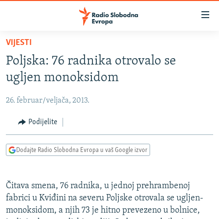
Dostupni
linkovi
Pređite
VIJESTI
na
VIJESTI
Poljska: 76 radnika otrovalo se
glavni
BOSNA I HERCEGOVINA
sadržaj
ugljen monoksidom
SRBIJA
Pređite
na
26. februar/veljača, 2013.
KOSOVO
glavnu
CRNA GORA
Podijelite
navigaciju
Pređite
VIZUELNO
na
Dodajte Radio Slobodna Evropa u vaš Google izvor
PODCASTI
VIDEO
pretragu
RAT U UKRAJINI
FOTOGALERIJE
Čitava smena, 76 radnika, u jednoj prehrambenoj
KINA NA BALKANU
INFOGRAFIKE
fabrici u Kviđini na severu Poljske otrovala se ugljen-
monoksidom, a njih 73 je hitno prevezeno u bolnice,
RSE PRIČE IZ SVIJETA