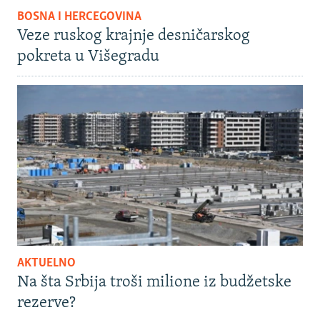
BOSNA I HERCEGOVINA
Veze ruskog krajnje desničarskog
pokreta u Višegradu
AKTUELNO
Na šta Srbija troši milione iz budžetske
rezerve?