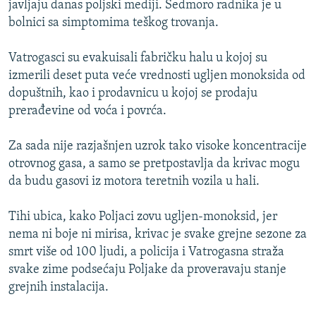
javljaju danas poljski mediji. Sedmoro radnika je u
ISPRIČAJ MI
bolnici sa simptomima teškog trovanja.
DNEVNO@RSE
Vatrogasci su evakuisali fabričku halu u kojoj su
SPECIJALI RSE
izmerili deset puta veće vrednosti ugljen monoksida od
VIŠE OD NASLOVA
dopuštnih, kao i prodavnicu u kojoj se prodaju
PRATITE NAS
prerađevine od voća i povrća.
GENOCID U SREBRENICI
POPLAVE I KLIZIŠTA U BIH 2024.
Za sada nije razjašnjen uzrok tako visoke koncentracije
otrovnog gasa, a samo se pretpostavlja da krivac mogu
TV LIBERTY
Sve RFE/RL stranice
da budu gasovi iz motora teretnih vozila u hali.
POST SCRIPTUM
Tihi ubica, kako Poljaci zovu ugljen-monoksid, jer
MOJA EVROPA
nema ni boje ni mirisa, krivac je svake grejne sezone za
TRI DECENIJE OD RATA U BIH
smrt više od 100 ljudi, a policija i Vatrogasna straža
SVE KARTE DEJTONA
svake zime podsećaju Poljake da proveravaju stanje
grejnih instalacija.
NASTANAK I RASPAD JUGOSLAVIJE