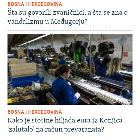
BOSNA I HERCEGOVINA
Šta su govorili zvaničnici, a šta se zna o
vandalizmu u Međugorju?
BOSNA I HERCEGOVINA
Kako je stotine hiljada eura iz Konjica
'zalutalo' na račun prevaranata?