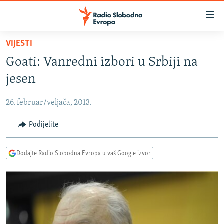
Dostupni
linkovi
Pređite
VIJESTI
na
VIJESTI
Goati: Vanredni izbori u Srbiji na
glavni
BOSNA I HERCEGOVINA
sadržaj
jesen
SRBIJA
Pređite
na
26. februar/veljača, 2013.
KOSOVO
glavnu
CRNA GORA
Podijelite
navigaciju
Pređite
VIZUELNO
na
Dodajte Radio Slobodna Evropa u vaš Google izvor
PODCASTI
VIDEO
pretragu
RAT U UKRAJINI
FOTOGALERIJE
KINA NA BALKANU
INFOGRAFIKE
RSE PRIČE IZ SVIJETA