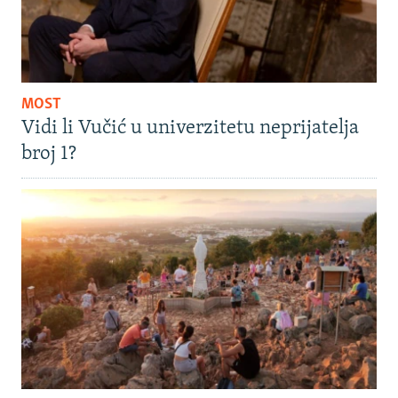
MOST
Vidi li Vučić u univerzitetu neprijatelja
broj 1?