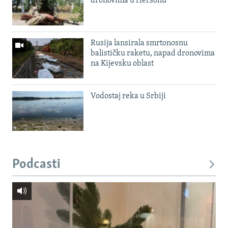
dronovima u Hersonu
Rusija lansirala smrtonosnu
balističku raketu, napad dronovima
na Kijevsku oblast
Vodostaj reka u Srbiji
Podcasti