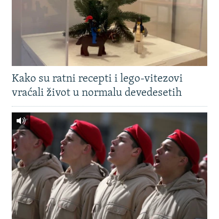
Kako su ratni recepti i lego-vitezovi
vraćali život u normalu devedesetih