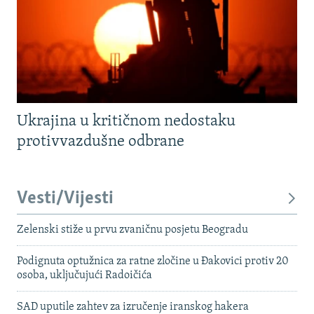
Ukrajina u kritičnom nedostaku
protivvazdušne odbrane
Vesti/Vijesti
Zelenski stiže u prvu zvaničnu posjetu Beogradu
Podignuta optužnica za ratne zločine u Đakovici protiv 20
osoba, uključujući Radoičića
SAD uputile zahtev za izručenje iranskog hakera