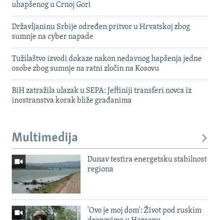
uhapšenog u Crnoj Gori
Državljaninu Srbije određen pritvor u Hrvatskoj zbog
sumnje na cyber napade
Tužilaštvo izvodi dokaze nakon nedavnog hapšenja jedne
osobe zbog sumnje na ratni zločin na Kosovu
BiH zatražila ulazak u SEPA: Jeftiniji transferi novca iz
inostranstva korak bliže građanima
Multimedija
Dunav testira energetsku stabilnost
regiona
'Ovo je moj dom': Život pod ruskim