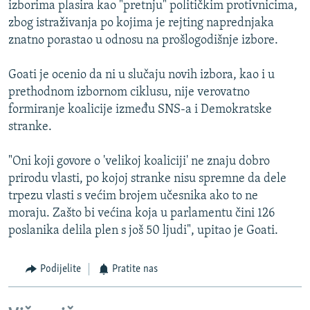
izborima plasira kao "pretnju" političkim protivnicima,
zbog istraživanja po kojima je rejting naprednjaka
znatno porastao u odnosu na prošlogodišnje izbore.
Goati je ocenio da ni u slučaju novih izbora, kao i u
prethodnom izbornom ciklusu, nije verovatno
formiranje koalicije između SNS-a i Demokratske
stranke.
"Oni koji govore o 'velikoj koaliciji' ne znaju dobro
prirodu vlasti, po kojoj stranke nisu spremne da dele
trpezu vlasti s većim brojem učesnika ako to ne
moraju. Zašto bi većina koja u parlamentu čini 126
poslanika delila plen s još 50 ljudi", upitao je Goati.
Podijelite
Pratite nas