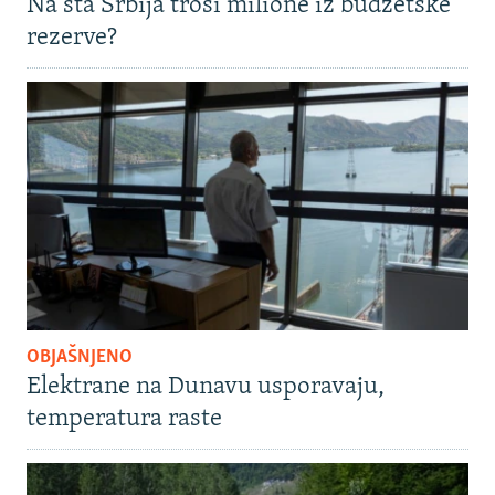
Na šta Srbija troši milione iz budžetske
rezerve?
OBJAŠNJENO
Elektrane na Dunavu usporavaju,
temperatura raste