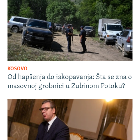
KOSOVO
Od hapšenja do iskopavanja: Šta se zna o
masovnoj grobnici u Zubinom Potoku?