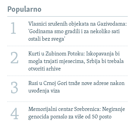
Popularno
1
Vlasnici srušenih objekata na Gazivodama:
'Godinama smo gradili i za nekoliko sati
ostali bez svega'
2
Kurti u Zubinom Potoku: Iskopavanja bi
mogla trajati mjesecima, Srbija bi trebala
otvoriti arhive
3
Rusi u Crnoj Gori traže nove adrese nakon
uvođenja viza
4
Memorijalni centar Srebrenica: Negiranje
genocida poraslo za više od 50 posto