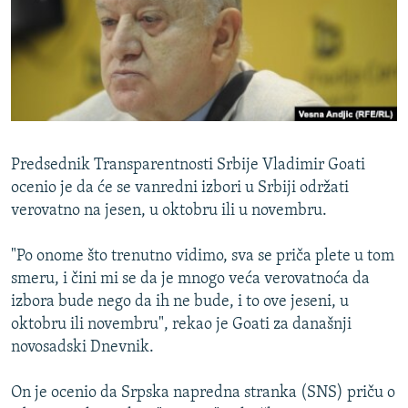
ISPRIČAJ MI
DNEVNO@RSE
SPECIJALI RSE
VIŠE OD NASLOVA
PRATITE NAS
GENOCID U SREBRENICI
Predsednik Transparentnosti Srbije Vladimir Goati
POPLAVE I KLIZIŠTA U BIH 2024.
ocenio je da će se vanredni izbori u Srbiji održati
verovatno na jesen, u oktobru ili u novembru.
TV LIBERTY
Sve RFE/RL stranice
POST SCRIPTUM
"Po onome što trenutno vidimo, sva se priča plete u tom
smeru, i čini mi se da je mnogo veća verovatnoća da
MOJA EVROPA
izbora bude nego da ih ne bude, i to ove jeseni, u
TRI DECENIJE OD RATA U BIH
oktobru ili novembru", rekao je Goati za današnji
SVE KARTE DEJTONA
novosadski Dnevnik.
NASTANAK I RASPAD JUGOSLAVIJE
On je ocenio da Srpska napredna stranka (SNS) priču o