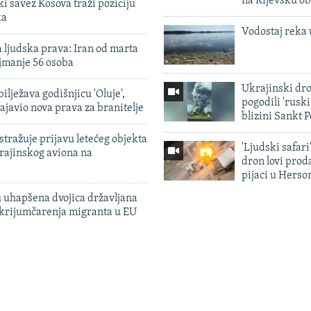
na Kijevsku ob
 savez Kosova traži poziciju
ka
Vodostaj reka 
 ljudska prava: Iran od marta
jmanje 56 osoba
Ukrajinski dr
ilježava godišnjicu 'Oluje',
pogodili 'rusk
ajavio nova prava za branitelje
blizini Sankt 
tražuje prijavu letećeg objekta
'Ljudski safari
krajinskog aviona na
dron lovi prod
pijaci u Herso
 uhapšena dvojica državljana
 krijumčarenja migranta u EU