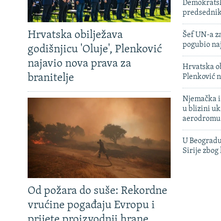
Demokratski
predsedni
Hrvatska obilježava
Šef UN-a za
pogubio na
godišnjicu 'Oluje', Plenković
najavio nova prava za
Hrvatska ob
branitelje
Plenković n
Njemačka is
u blizini u
aerodromu
U Beogradu
Sirije zbog
Od požara do suše: Rekordne
vrućine pogađaju Evropu i
prijete proizvodnji hrane