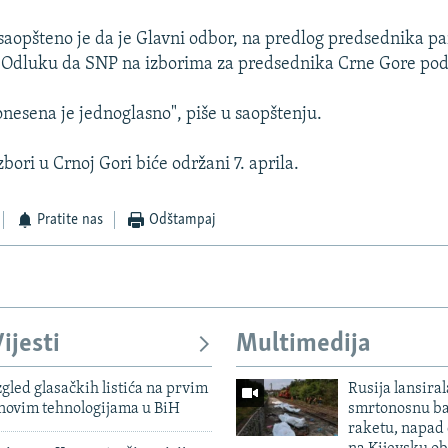
 saopšteno je da je Glavni odbor, na predlog predsednika pa
o Odluku da SNP na izborima za predsednika Crne Gore pod
nesena je jednoglasno", piše u saopštenju.
bori u Crnoj Gori biće održani 7. aprila.
Pratite nas
Odštampaj
ijesti
Multimedija
zgled glasačkih listića na prvim
Rusija lansiral
 novim tehnologijama u BiH
smrtonosnu ba
raketu, napad