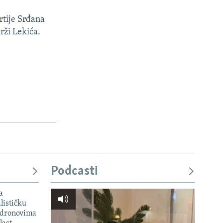
rtije Srđana
rži Lekića.
Podcasti
a
lističku
 dronovima