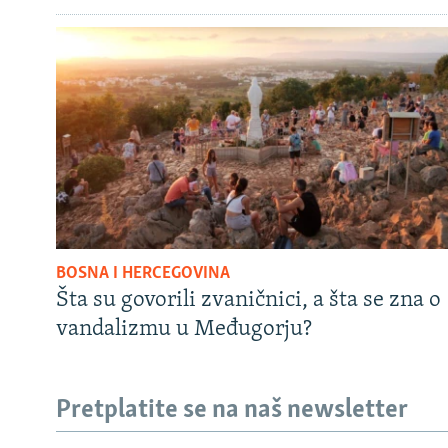
BOSNA I HERCEGOVINA
Šta su govorili zvaničnici, a šta se zna o
vandalizmu u Međugorju?
Pretplatite se na naš newsletter