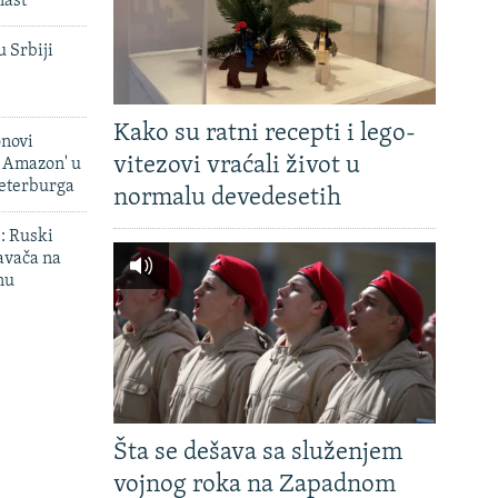
last
u Srbiji
Kako su ratni recepti i lego-
onovi
vitezovi vraćali život u
i Amazon' u
Peterburga
normalu devedesetih
': Ruski
avača na
nu
Šta se dešava sa služenjem
vojnog roka na Zapadnom