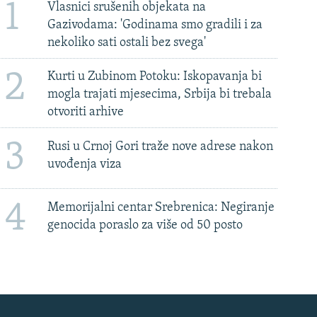
1
Vlasnici srušenih objekata na
Gazivodama: 'Godinama smo gradili i za
nekoliko sati ostali bez svega'
2
Kurti u Zubinom Potoku: Iskopavanja bi
mogla trajati mjesecima, Srbija bi trebala
otvoriti arhive
3
Rusi u Crnoj Gori traže nove adrese nakon
uvođenja viza
4
Memorijalni centar Srebrenica: Negiranje
genocida poraslo za više od 50 posto