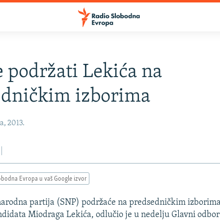
 podržati Lekića na
edničkim izborima
a, 2013.
obodna Evropa u vaš Google izvor
 narodna partija (SNP) podržaće na predsedničkim izborima
didata Miodraga Lekića, odlučio je u nedelju Glavni odbor 