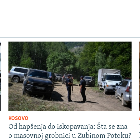
KOSOVO
Od hapšenja do iskopavanja: Šta se zna
o masovnoj grobnici u Zubinom Potoku?