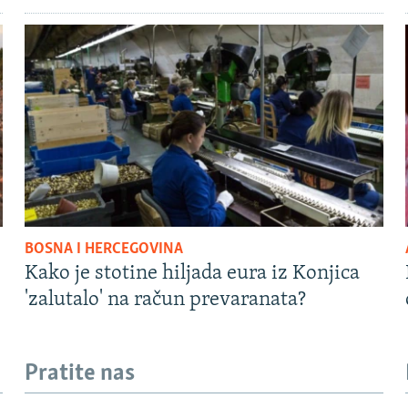
BOSNA I HERCEGOVINA
Kako je stotine hiljada eura iz Konjica
'zalutalo' na račun prevaranata?
Pratite nas