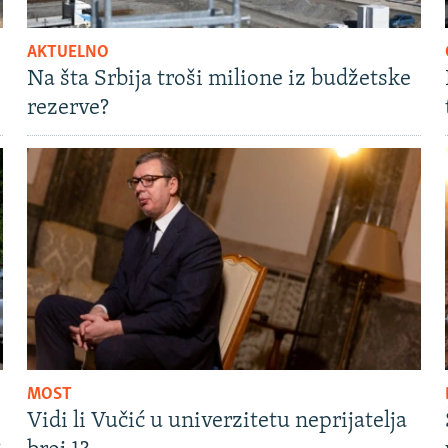
AKTUELNO
Na šta Srbija troši milione iz budžetske
rezerve?
MOST
Vidi li Vučić u univerzitetu neprijatelja