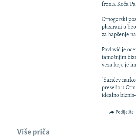
ISPRIČAJ MI
fronta Koča Pa
DNEVNO@RSE
Crnogorski pos
SPECIJALI RSE
plasirani u beo
VIŠE OD NASLOVA
za hapšenje nak
GENOCID U SREBRENICI
Pavlović je oce
POPLAVE I KLIZIŠTA U BIH 2024.
tamošnjim bizn
veza koje je i
TV LIBERTY
POST SCRIPTUM
"Šarićev narko-
preselio u Crn
MOJA EVROPA
idealno biznis-
TRI DECENIJE OD RATA U BIH
SVE KARTE DEJTONA
Podijelite
NASTANAK I RASPAD JUGOSLAVIJE
Više priča