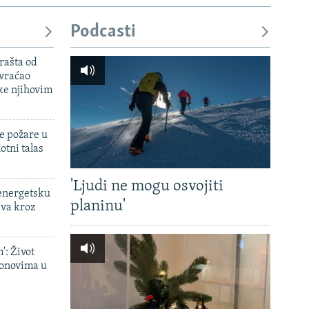
Podcasti
rašta od
 vraćao
ke njihovim
e požare u
otni talas
'Ljudi ne mogu osvojiti
 energetsku
planinu'
ava kroz
': Život
onovima u