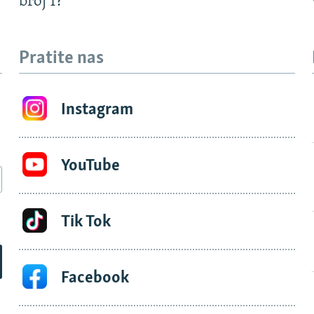
?
broj 1?
Pratite nas
Instagram
YouTube
Tik Tok
Facebook