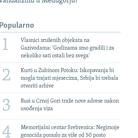
vandalizmu u Međugorju?
Popularno
1
Vlasnici srušenih objekata na
Gazivodama: 'Godinama smo gradili i za
nekoliko sati ostali bez svega'
2
Kurti u Zubinom Potoku: Iskopavanja bi
mogla trajati mjesecima, Srbija bi trebala
otvoriti arhive
3
Rusi u Crnoj Gori traže nove adrese nakon
uvođenja viza
4
Memorijalni centar Srebrenica: Negiranje
genocida poraslo za više od 50 posto