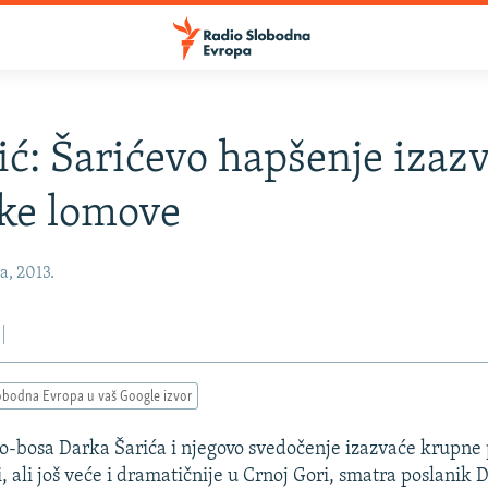
ić: Šarićevo hapšenje izaz
čke lomove
a, 2013.
obodna Evropa u vaš Google izvor
-bosa Darka Šarića i njegovo svedočenje izazvaće krupne 
i, ali još veće i dramatičnije u Crnoj Gori, smatra poslani