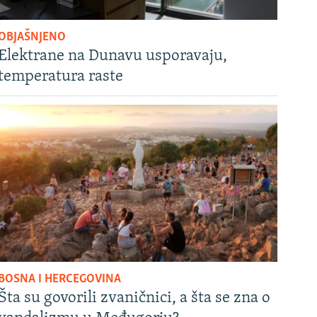
OBJAŠNJENO
Elektrane na Dunavu usporavaju,
temperatura raste
BOSNA I HERCEGOVINA
Šta su govorili zvaničnici, a šta se zna o