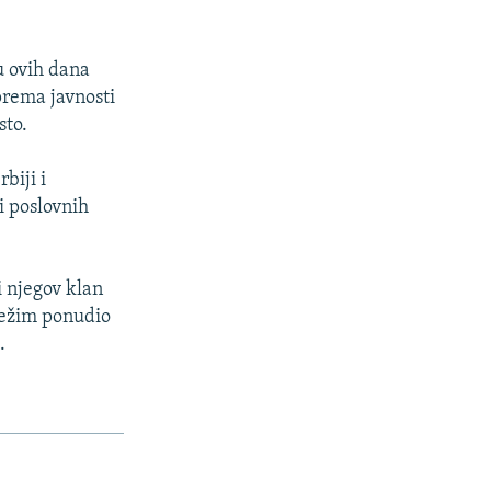
u ovih dana
iprema javnosti
sto.
biji i
i poslovnih
i njegov klan
 režim ponudio
.