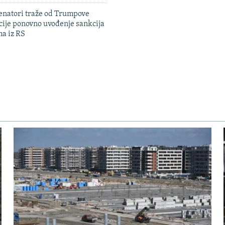
enatori traže od Trumpove
cije ponovno uvođenje sankcija
ma iz RS