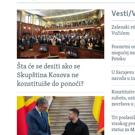
Vesti/V
Zelenski st
Vučićem
Posmrtni os
mogućoj ma
Potoku
Šta će se desiti ako se
U Sarajevu 
Skupština Kosova ne
naroda u in
konstituiše do ponoći?
Konstitutiv
subotu, ust
završava u
Tri poslani
visokog pr
status za M