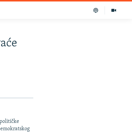
vaće
političke
k Demokratskog