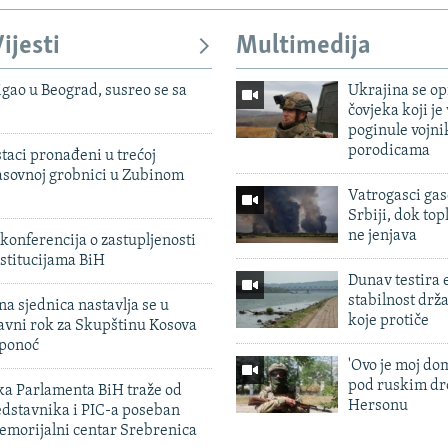
ijesti
Multimedija
igao u Beograd, susreo se sa
Ukrajina se op
čovjeka koji je
poginule vojni
porodicama
taci pronađeni u trećoj
sovnoj grobnici u Zubinom
Vatrogasci gas
Srbiji, dok topl
ne jenjava
konferencija o zastupljenosti
stitucijama BiH
Dunav testira
stabilnost drž
na sjednica nastavlja se u
koje protiče
avni rok za Skupštinu Kosova
 ponoć
'Ovo je moj dom
pod ruskim dr
ka Parlamenta BiH traže od
Hersonu
edstavnika i PIC-a poseban
emorijalni centar Srebrenica