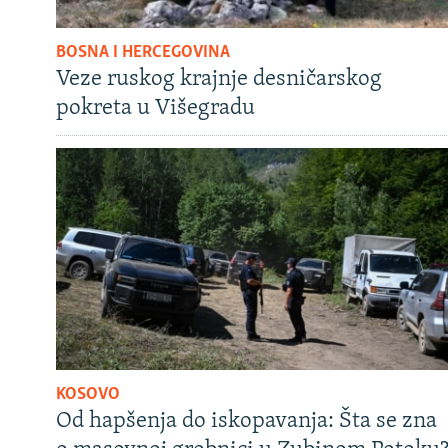
BOSNA I HERCEGOVINA
Veze ruskog krajnje desničarskog
pokreta u Višegradu
KOSOVO
Od hapšenja do iskopavanja: Šta se zna