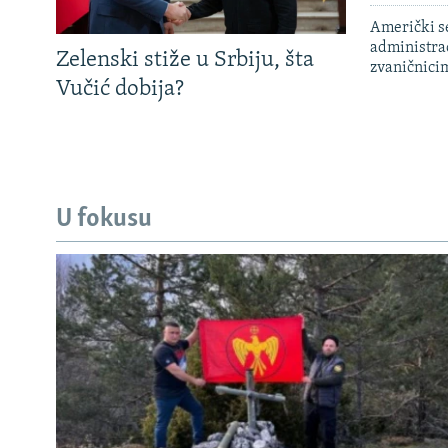
Američki s
administra
Zelenski stiže u Srbiju, šta
zvaničnici
Vučić dobija?
U fokusu