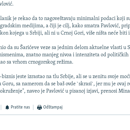
vlović.
lanik je rekao da to nagoveštavaju minimalni podaci koji s
gradskim medijima, a čiji je cilj, kako smatra Pavlović, pr
on kojega u Srbiji, ali ni u Crnoj Gori, više ništa neće biti i
nio da su Šarićeve veze sa jednim delom aktuelne vlasti u Sr
ismenima, znatno manjeg nivoa i intenziteta od političkih 
mao sa vrhom crnogorskog režima.
biznis jeste izrastao na tlu Srbije, ali se u zenitu svoje moć
u Goru, sa namerom da se baš ovde `skrasi`, jer mu je ovaj
okruženje", naveo je Pavlović u pisanoj izjavi, prenosi Mina
Pratite nas
Odštampaj