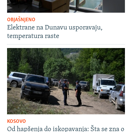
OBJAŠNJENO
Elektrane na Dunavu usporavaju,
temperatura raste
KOSOVO
Od hapšenja do iskopavanja: Šta se zna o