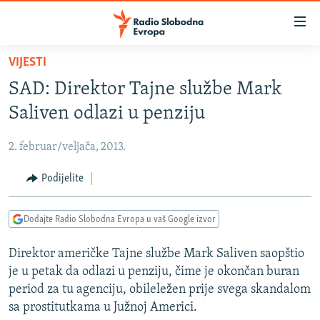
Dostupni
linkovi
Pređite
VIJESTI
na
VIJESTI
SAD: Direktor Tajne službe Mark
glavni
BOSNA I HERCEGOVINA
sadržaj
Saliven odlazi u penziju
SRBIJA
Pređite
na
2. februar/veljača, 2013.
KOSOVO
glavnu
CRNA GORA
Podijelite
navigaciju
Pređite
VIZUELNO
na
Dodajte Radio Slobodna Evropa u vaš Google izvor
PODCASTI
VIDEO
pretragu
Direktor američke Tajne službe Mark Saliven saopštio
RAT U UKRAJINI
FOTOGALERIJE
je u petak da odlazi u penziju, čime je okončan buran
KINA NA BALKANU
INFOGRAFIKE
period za tu agenciju, obileležen prije svega skandalom
sa prostitutkama u Južnoj Americi.
RSE PRIČE IZ SVIJETA