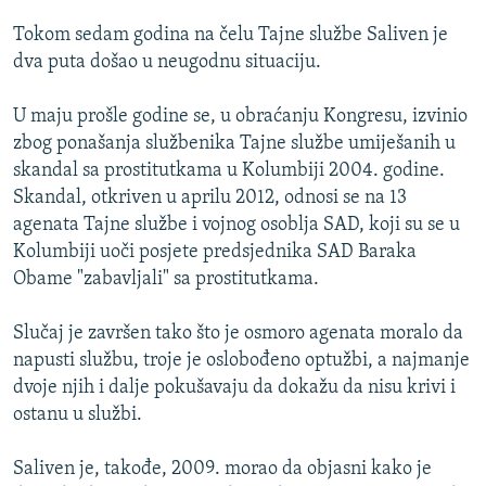
ISPRIČAJ MI
Tokom sedam godina na čelu Tajne službe Saliven je
DNEVNO@RSE
dva puta došao u neugodnu situaciju.
SPECIJALI RSE
U maju prošle godine se, u obraćanju Kongresu, izvinio
VIŠE OD NASLOVA
zbog ponašanja službenika Tajne službe umiješanih u
PRATITE NAS
skandal sa prostitutkama u Kolumbiji 2004. godine.
GENOCID U SREBRENICI
Skandal, otkriven u aprilu 2012, odnosi se na 13
POPLAVE I KLIZIŠTA U BIH 2024.
agenata Tajne službe i vojnog osoblja SAD, koji su se u
Kolumbiji uoči posjete predsjednika SAD Baraka
TV LIBERTY
Sve RFE/RL stranice
Obame "zabavljali" sa prostitutkama.
POST SCRIPTUM
Slučaj je završen tako što je osmoro agenata moralo da
MOJA EVROPA
napusti službu, troje je oslobođeno optužbi, a najmanje
TRI DECENIJE OD RATA U BIH
dvoje njih i dalje pokušavaju da dokažu da nisu krivi i
SVE KARTE DEJTONA
ostanu u službi.
NASTANAK I RASPAD JUGOSLAVIJE
Saliven je, takođe, 2009. morao da objasni kako je