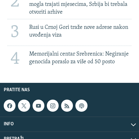
2
mogla trajati mjesecima, Srbija bi trebala
otvoriti arhive
3
Rusi u Crnoj Gori traže nove adrese nakon
uvođenja viza
4
Memorijalni centar Srebrenica: Negiranje
genocida poraslo za više od 50 posto
PRATITE NAS
INFO
PRETRAŽI