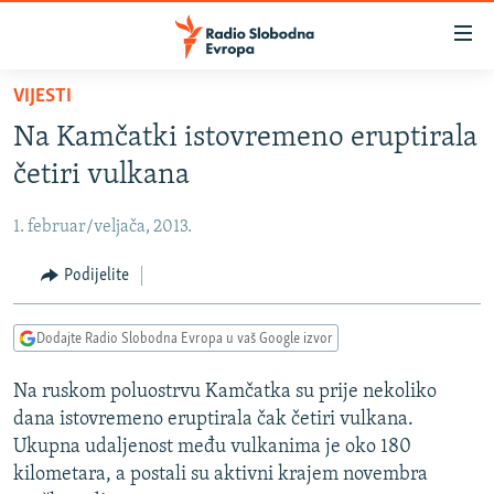
Dostupni
linkovi
Pređite
VIJESTI
na
VIJESTI
Na Kamčatki istovremeno eruptirala
glavni
BOSNA I HERCEGOVINA
sadržaj
četiri vulkana
SRBIJA
Pređite
na
1. februar/veljača, 2013.
KOSOVO
glavnu
CRNA GORA
Podijelite
navigaciju
Pređite
VIZUELNO
na
Dodajte Radio Slobodna Evropa u vaš Google izvor
PODCASTI
VIDEO
pretragu
Na ruskom poluostrvu Kamčatka su prije nekoliko
RAT U UKRAJINI
FOTOGALERIJE
dana istovremeno eruptirala čak četiri vulkana.
KINA NA BALKANU
INFOGRAFIKE
Ukupna udaljenost među vulkanima je oko 180
kilometara, a postali su aktivni krajem novembra
RSE PRIČE IZ SVIJETA