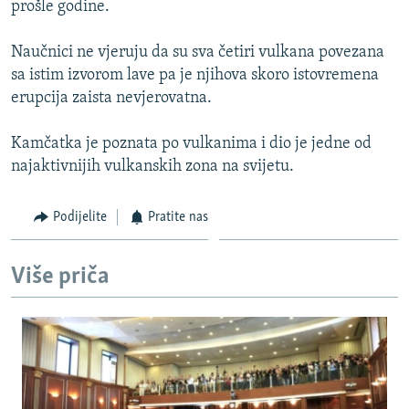
prošle godine.
ISPRIČAJ MI
DNEVNO@RSE
Naučnici ne vjeruju da su sva četiri vulkana povezana
sa istim izvorom lave pa je njihova skoro istovremena
SPECIJALI RSE
erupcija zaista nevjerovatna.
VIŠE OD NASLOVA
PRATITE NAS
Kamčatka je poznata po vulkanima i dio je jedne od
GENOCID U SREBRENICI
najaktivnijih vulkanskih zona na svijetu.
POPLAVE I KLIZIŠTA U BIH 2024.
TV LIBERTY
Sve RFE/RL stranice
Podijelite
Pratite nas
POST SCRIPTUM
Više priča
MOJA EVROPA
TRI DECENIJE OD RATA U BIH
SVE KARTE DEJTONA
NASTANAK I RASPAD JUGOSLAVIJE