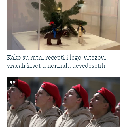
Kako su ratni recepti i lego-vitezovi
vraćali život u normalu devedesetih