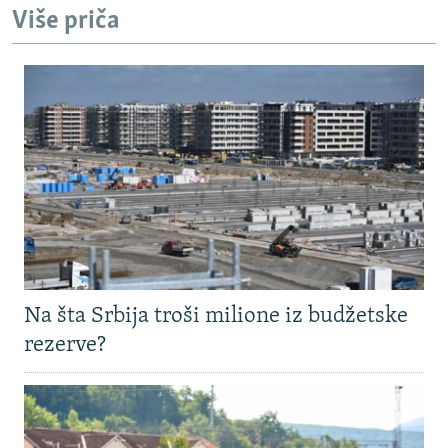
Više priča
Na šta Srbija troši milione iz budžetske
rezerve?