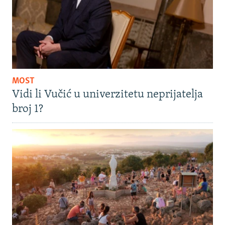
MOST
Vidi li Vučić u univerzitetu neprijatelja
broj 1?