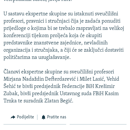
ISPRIČAJ MI
U sastavu ekspertne skupine su istaknuti sveučilišni
DNEVNO@RSE
profesori, pravnici i stručnjaci čija je zadaća ponuditi
SPECIJALI RSE
prijedloge o kojima bi se trebalo raspravljati na velikoj
konferenciji tijekom proljeća koja će okupiti
VIŠE OD NASLOVA
PRATITE NAS
predstavnike znanstvene zajednice, nevladinih
GENOCID U SREBRENICI
organizacija i stručnjaka, a čiji će se zaključci dostaviti
političarima na usuglašavanje.
POPLAVE I KLIZIŠTA U BIH 2024.
TV LIBERTY
Sve RFE/RL stranice
Članovi ekspertne skupine su sveučilišni profesori
POST SCRIPTUM
Mirjana Nadaždin Defterdarević i Milet Lasić, Vehid
Šehić te bivši predsjednik Federacije BiH Krešimir
MOJA EVROPA
Zubak, bivši predsjednik Ustavnog suda FBiH Kasim
TRI DECENIJE OD RATA U BIH
Trnka te suradnik Zlatan Begić.
SVE KARTE DEJTONA
Podijelite
Pratite nas
NASTANAK I RASPAD JUGOSLAVIJE