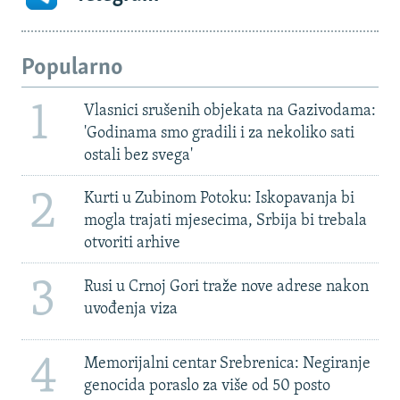
Popularno
1
Vlasnici srušenih objekata na Gazivodama:
'Godinama smo gradili i za nekoliko sati
ostali bez svega'
2
Kurti u Zubinom Potoku: Iskopavanja bi
mogla trajati mjesecima, Srbija bi trebala
otvoriti arhive
3
Rusi u Crnoj Gori traže nove adrese nakon
uvođenja viza
4
Memorijalni centar Srebrenica: Negiranje
genocida poraslo za više od 50 posto