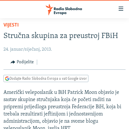
Dostupni
linkovi
Pređite
VIJESTI
na
VIJESTI
Stručna skupina za preustroj FBiH
glavni
BOSNA I HERCEGOVINA
sadržaj
24. januar/siječanj, 2013.
SRBIJA
Pređite
na
KOSOVO
Podijelite
glavnu
CRNA GORA
navigaciju
Dodajte Radio Slobodna Evropa u vaš Google izvor
Pređite
VIZUELNO
na
Američki veleposlanik u BiH Patrick Moon objavio je
PODCASTI
VIDEO
pretragu
sastav skupine stručnjaka koja će početi raditi na
RAT U UKRAJINI
FOTOGALERIJE
pripremi prijedloga preustroja Federacije BiH, koja bi
KINA NA BALKANU
trebala rezultirati jeftinijom i jednostavnijom
INFOGRAFIKE
administracijom, objavio je na svome blogu
RSE PRIČE IZ SVIJETA
veleposlanik Moon, javlja HRT.