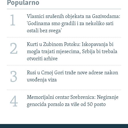
Popularno
1
Vlasnici srušenih objekata na Gazivodama:
'Godinama smo gradili i za nekoliko sati
ostali bez svega'
2
Kurti u Zubinom Potoku: Iskopavanja bi
mogla trajati mjesecima, Srbija bi trebala
otvoriti arhive
3
Rusi u Crnoj Gori traže nove adrese nakon
uvođenja viza
4
Memorijalni centar Srebrenica: Negiranje
genocida poraslo za više od 50 posto