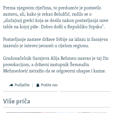
ISPRIČAJ MI
Prema njegovim riječima, to preduzeće je postavilo
DNEVNO@RSE
zastavu, ali, kako je rekao Boluščić, radilo se o
„slučajnoj grešci koja se desila nakon postavljanja nove
SPECIJALI RSE
table na kojoj piše- Dobro došli u Republiku Srpsku".
VIŠE OD NASLOVA
PRATITE NAS
Postavljanje zastave države Srbije na izlazu iz Sarajeva
GENOCID U SREBRENICI
izazvalo je interes javnosti u cijelom regionu.
POPLAVE I KLIZIŠTA U BIH 2024.
Gradonačelnik Sarajeva Alija Behmen nazvao je taj čin
TV LIBERTY
Sve RFE/RL stranice
provokacijom, a državni zastupnik Šemsudin
POST SCRIPTUM
Mehmedović zatražio da se odgovorni uhapse i kazne.
MOJA EVROPA
Podijelite
Pratite nas
TRI DECENIJE OD RATA U BIH
SVE KARTE DEJTONA
Više priča
NASTANAK I RASPAD JUGOSLAVIJE