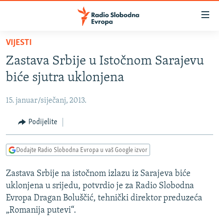
Dostupni
linkovi
Pređite
VIJESTI
na
VIJESTI
Zastava Srbije u Istočnom Sarajevu
glavni
BOSNA I HERCEGOVINA
sadržaj
biće sjutra uklonjena
SRBIJA
Pređite
na
15. januar/siječanj, 2013.
KOSOVO
glavnu
CRNA GORA
Podijelite
navigaciju
Pređite
VIZUELNO
na
Dodajte Radio Slobodna Evropa u vaš Google izvor
PODCASTI
VIDEO
pretragu
Zastava Srbije na istočnom izlazu iz Sarajeva biće
RAT U UKRAJINI
FOTOGALERIJE
uklonjena u srijedu, potvrdio je za Radio Slobodna
KINA NA BALKANU
INFOGRAFIKE
Evropa Dragan Boluščić, tehnički direktor preduzeća
„Romanija putevi“.
RSE PRIČE IZ SVIJETA