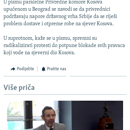
U pismu paralelne Privredne komore Kosova
ISPRIČAJ MI
upućenom u Beograd se navodi se da privrednici
DNEVNO@RSE
podržavaju napore državnog vrha Srbije da se riješi
problem dostave i otpreme robe na sjever Kosova.
SPECIJALI RSE
VIŠE OD NASLOVA
U suprotnom, kaže se u pismu, spremni su
PRATITE NAS
radikalizirati protesti do potpune blokade svih pravaca
GENOCID U SREBRENICI
koji vode na sjeverni dio Kosova.
POPLAVE I KLIZIŠTA U BIH 2024.
TV LIBERTY
Sve RFE/RL stranice
Podijelite
Pratite nas
POST SCRIPTUM
Više priča
MOJA EVROPA
TRI DECENIJE OD RATA U BIH
SVE KARTE DEJTONA
NASTANAK I RASPAD JUGOSLAVIJE