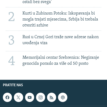
ostali bez svega'
2
Kurti u Zubinom Potoku: Iskopavanja bi
mogla trajati mjesecima, Srbija bi trebala
otvoriti arhive
3
Rusi u Crnoj Gori traže nove adrese nakon
uvođenja viza
4
Memorijalni centar Srebrenica: Negiranje
genocida poraslo za više od 50 posto
PRATITE NAS