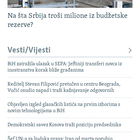
Na šta Srbija troši milione iz budžetske
rezerve?
Vesti/Vijesti
BiH zatražila ulazak u SEPA: Jeftiniji transferi novca iz
inostranstva korak bliže građanima
Reditelj Stevan Filipović pretučen u centru Beograda,
Vučić osudio napad i traži kažnjavanje odgovornih
Objavljen izgled glasačkih listića na prvim izborima s
novim tehnologijama u BiH
Demokratski savez Kosova traži poziciju predsednika
Šef UN-a za ljudska prava: Iran od marta pogubio