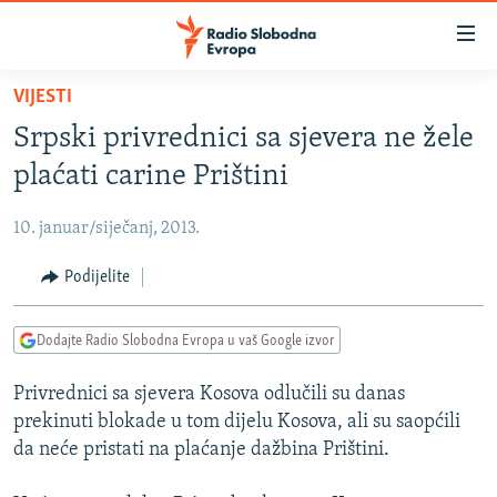
Dostupni
linkovi
Pređite
VIJESTI
na
VIJESTI
Srpski privrednici sa sjevera ne žele
glavni
BOSNA I HERCEGOVINA
sadržaj
plaćati carine Prištini
SRBIJA
Pređite
na
10. januar/siječanj, 2013.
KOSOVO
glavnu
CRNA GORA
Podijelite
navigaciju
Pređite
VIZUELNO
na
Dodajte Radio Slobodna Evropa u vaš Google izvor
PODCASTI
VIDEO
pretragu
Privrednici sa sjevera Kosova odlučili su danas
RAT U UKRAJINI
FOTOGALERIJE
prekinuti blokade u tom dijelu Kosova, ali su saopćili
KINA NA BALKANU
INFOGRAFIKE
da neće pristati na plaćanje dažbina Prištini.
RSE PRIČE IZ SVIJETA