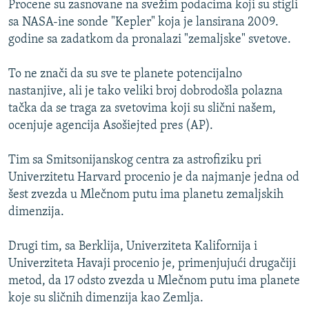
Procene su zasnovane na svežim podacima koji su stigli
ISPRIČAJ MI
sa NASA-ine sonde "Kepler" koja je lansirana 2009.
DNEVNO@RSE
godine sa zadatkom da pronalazi "zemaljske" svetove.
SPECIJALI RSE
To ne znači da su sve te planete potencijalno
VIŠE OD NASLOVA
nastanjive, ali je tako veliki broj dobrodošla polazna
PRATITE NAS
tačka da se traga za svetovima koji su slični našem,
GENOCID U SREBRENICI
ocenjuje agencija Asošiejted pres (AP).
POPLAVE I KLIZIŠTA U BIH 2024.
Tim sa Smitsonijanskog centra za astrofiziku pri
TV LIBERTY
Sve RFE/RL stranice
Univerzitetu Harvard procenio je da najmanje jedna od
POST SCRIPTUM
šest zvezda u Mlečnom putu ima planetu zemaljskih
dimenzija.
MOJA EVROPA
TRI DECENIJE OD RATA U BIH
Drugi tim, sa Berklija, Univerziteta Kalifornija i
SVE KARTE DEJTONA
Univerziteta Havaji procenio je, primenjujući drugačiji
metod, da 17 odsto zvezda u Mlečnom putu ima planete
NASTANAK I RASPAD JUGOSLAVIJE
koje su sličnih dimenzija kao Zemlja.