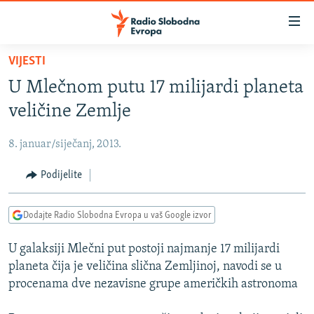
Dostupni
linkovi
Pređite
VIJESTI
na
VIJESTI
U Mlečnom putu 17 milijardi planeta
glavni
BOSNA I HERCEGOVINA
sadržaj
veličine Zemlje
SRBIJA
Pređite
na
8. januar/siječanj, 2013.
KOSOVO
glavnu
CRNA GORA
Podijelite
navigaciju
Pređite
VIZUELNO
na
Dodajte Radio Slobodna Evropa u vaš Google izvor
PODCASTI
VIDEO
pretragu
U galaksiji Mlečni put postoji najmanje 17 milijardi
RAT U UKRAJINI
FOTOGALERIJE
planeta čija je veličina slična Zemljinoj, navodi se u
KINA NA BALKANU
INFOGRAFIKE
procenama dve nezavisne grupe američkih astronoma
RSE PRIČE IZ SVIJETA