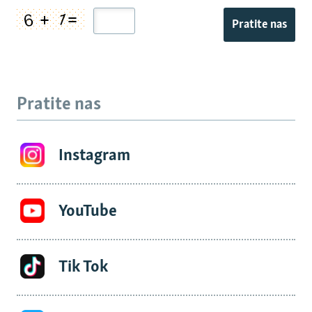
Pratite nas
Pratite nas
Instagram
YouTube
Tik Tok