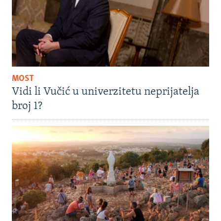
MOST
Vidi li Vučić u univerzitetu neprijatelja
broj 1?