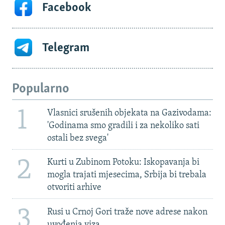
Facebook
Telegram
Popularno
1
Vlasnici srušenih objekata na Gazivodama:
'Godinama smo gradili i za nekoliko sati
ostali bez svega'
2
Kurti u Zubinom Potoku: Iskopavanja bi
mogla trajati mjesecima, Srbija bi trebala
otvoriti arhive
3
Rusi u Crnoj Gori traže nove adrese nakon
uvođenja viza