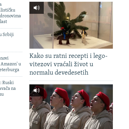
a
lističku
 dronovima
last
u Srbiji
Kako su ratni recepti i lego-
onovi
vitezovi vraćali život u
i Amazon' u
Peterburga
normalu devedesetih
': Ruski
avača na
nu