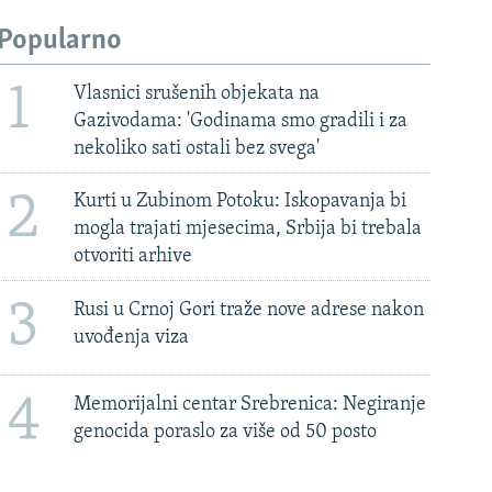
Popularno
1
Vlasnici srušenih objekata na
Gazivodama: 'Godinama smo gradili i za
nekoliko sati ostali bez svega'
2
Kurti u Zubinom Potoku: Iskopavanja bi
mogla trajati mjesecima, Srbija bi trebala
otvoriti arhive
3
Rusi u Crnoj Gori traže nove adrese nakon
uvođenja viza
4
Memorijalni centar Srebrenica: Negiranje
genocida poraslo za više od 50 posto