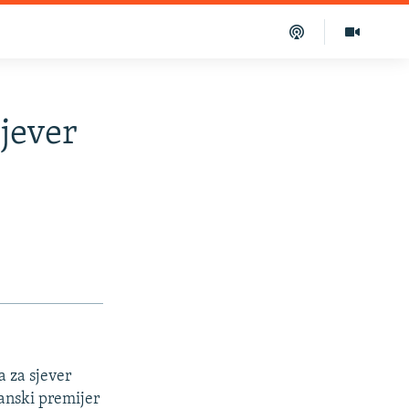
sjever
a za sjever
janski premijer