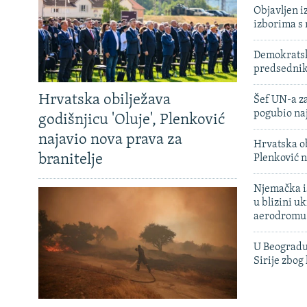
Objavljen i
izborima s
Demokratski
predsedni
Hrvatska obilježava
Šef UN-a za
pogubio na
godišnjicu 'Oluje', Plenković
najavio nova prava za
Hrvatska ob
branitelje
Plenković n
Njemačka is
u blizini u
aerodromu
U Beogradu
Sirije zbog