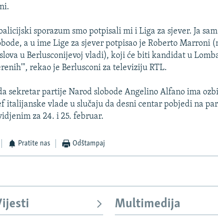
ni.
alicijski sporazum smo potpisali mi i Liga za sjever. Ja sam
bode, a u ime Lige za sjever potpisao je Roberto Marroni (
lova u Berlusconijevoj vladi), koji će biti kandidat u Lombar
enih'", rekao je Berlusconi za televiziju RTL.
 da sekretar partije Narod slobode Angelino Alfano ima ozbi
f italijanske vlade u slučaju da desni centar pobjedi na p
idjenim za 24. i 25. februar.
Pratite nas
Odštampaj
ijesti
Multimedija