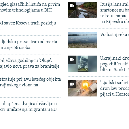
zgled glasačkih listića na prvim
Rusija lansiral
 novim tehnologijama u BiH
smrtonosnu ba
raketu, napad
na Kijevsku ob
 savez Kosova traži poziciju
ka
Vodostaj reka 
 ljudska prava: Iran od marta
jmanje 56 osoba
Ukrajinski dr
ilježava godišnjicu 'Oluje',
pogodili 'rusk
ajavio nova prava za branitelje
blizini Sankt 
tražuje prijavu letećeg objekta
'Ljudski safari
krajinskog aviona na
dron lovi prod
pijaci u Herso
 uhapšena dvojica državljana
 krijumčarenja migranta u EU