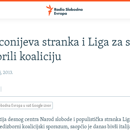
conijeva stranka i Liga za 
rili koaliciju
j, 2013.
obodna Evropa u vaš Google izvor
tija desnog centra Narod slobode i populistička stranka Lig
edizborni koalicijski sporazum, saopćio je danas bivši itali