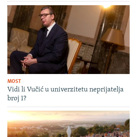
MOST
Vidi li Vučić u univerzitetu neprijatelja
broj 1?