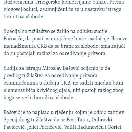
službenicima Crnogorske komercijalne banke. Prema
ISPRIČAJ MI
njegovoj odluci, osumnjičeni će se u nastavku istrage
DNEVNO@RSE
braniti sa slobode.
SPECIJALI RSE
Specijalno tužilaštvo se žalilo na odluku sudije
VIŠE OD NASLOVA
Bašovića, da pusti osumnjičene bivše i sadašnje članove
PRATITE NAS
menadžmenta CKB da se brane sa slobode, smatrajući
GENOCID U SREBRENICI
da su postojali razlozi za određivanje pritvora.
POPLAVE I KLIZIŠTA U BIH 2024.
Sudija za istragu Miroslav Bašović ocijenio je da
TV LIBERTY
Sve RFE/RL stranice
predlog tužilaštva za određivanje pritvora
POST SCRIPTUM
osumnjičenima u slučaju CKB, ne sadrži nijedan bitni
elemenat bića krivičnog djela, niti postoji razlog zbog
MOJA EVROPA
koga se ne bi branili sa slobode.
TRI DECENIJE OD RATA U BIH
SVE KARTE DEJTONA
Bašović je to napisao u rješenju kojim je odbio zahtjev
Specijalnog tužilaštva da se Bosi Tatar, Dubravki
NASTANAK I RASPAD JUGOSLAVIJE
Pavićević, Jelici Petričević, Veliši Radunoviću i Gorici