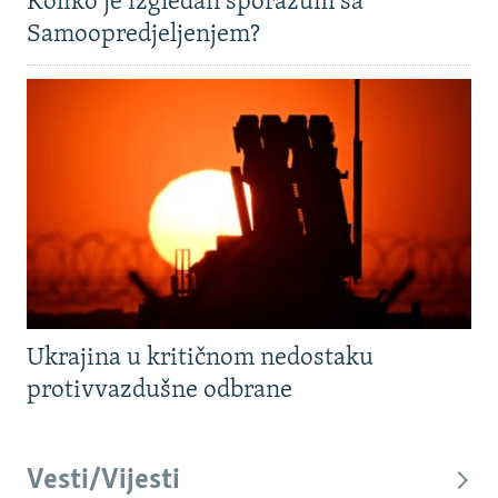
Koliko je izgledan sporazum sa
Samoopredjeljenjem?
Ukrajina u kritičnom nedostaku
protivvazdušne odbrane
Vesti/Vijesti