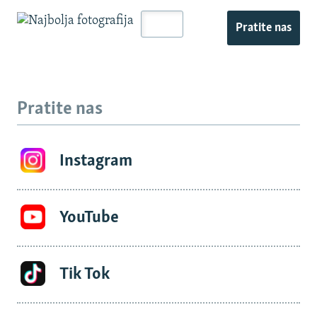
Pratite nas
Pratite nas
Instagram
YouTube
Tik Tok