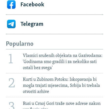
Facebook
Telegram
Popularno
1
Vlasnici srušenih objekata na Gazivodama:
'Godinama smo gradili i za nekoliko sati
ostali bez svega'
2
Kurti u Zubinom Potoku: Iskopavanja bi
mogla trajati mjesecima, Srbija bi trebala
otvoriti arhive
3
Rusi u Crnoj Gori traže nove adrese nakon