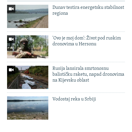
Dunav testira energetsku stabilnost
regiona
'Ovo je moj dom': Život pod ruskim
dronovima u Hersonu
Rusija lansirala smrtonosnu
balističku raketu, napad dronovima
na Kijevsku oblast
Vodostaj reka u Srbiji