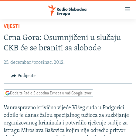
Dostupni
linkovi
Pređite
VIJESTI
na
VIJESTI
Crna Gora: Osumnjičeni u slučaju
glavni
BOSNA I HERCEGOVINA
sadržaj
CKB će se braniti sa slobode
SRBIJA
Pređite
na
25. decembar/prosinac, 2012.
KOSOVO
glavnu
CRNA GORA
Podijelite
navigaciju
Pređite
VIZUELNO
na
Dodajte Radio Slobodna Evropa u vaš Google izvor
PODCASTI
VIDEO
pretragu
Vanraspravno krivično vijeće Višeg suda u Podgorici
RAT U UKRAJINI
FOTOGALERIJE
odbilo je danas žalbu specijalnog tužioca za suzbijanje
KINA NA BALKANU
INFOGRAFIKE
organizovanog kriminala i potvrdilo rješenje sudije za
istragu Miroslava Bašovića kojim nije odredio pritvor
RSE PRIČE IZ SVIJETA