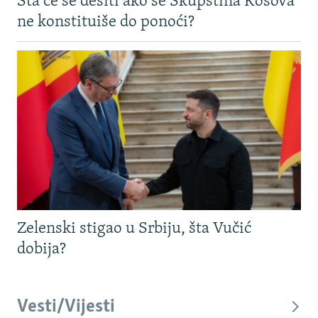
Šta će se desiti ako se Skupština Kosova
ne konstituiše do ponoći?
Zelenski stigao u Srbiju, šta Vučić
dobija?
Vesti/Vijesti