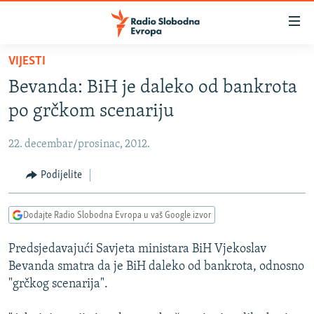
Dostupni
linkovi
Pređite
VIJESTI
na
VIJESTI
Bevanda: BiH je daleko od bankrota
glavni
BOSNA I HERCEGOVINA
sadržaj
po grčkom scenariju
SRBIJA
Pređite
na
22. decembar/prosinac, 2012.
KOSOVO
glavnu
CRNA GORA
Podijelite
navigaciju
Pređite
VIZUELNO
na
Dodajte Radio Slobodna Evropa u vaš Google izvor
PODCASTI
VIDEO
pretragu
Predsjedavajući Savjeta ministara BiH Vjekoslav
RAT U UKRAJINI
FOTOGALERIJE
Bevanda smatra da je BiH daleko od bankrota, odnosno
KINA NA BALKANU
INFOGRAFIKE
"grčkog scenarija".
RSE PRIČE IZ SVIJETA