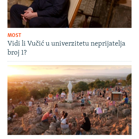
MOST
Vidi li Vučić u univerzitetu neprijatelja
broj 1?