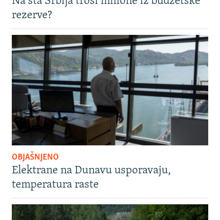
Na šta Srbija troši milione iz budžetske
rezerve?
OBJAŠNJENO
Elektrane na Dunavu usporavaju,
temperatura raste