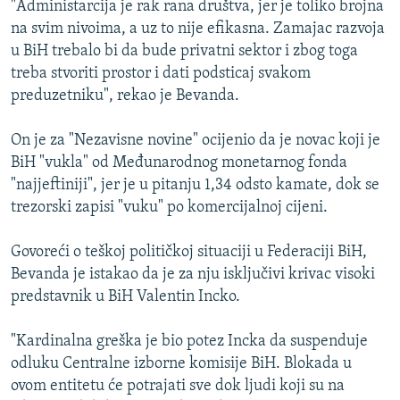
"Administarcija je rak rana društva, jer je toliko brojna
ISPRIČAJ MI
na svim nivoima, a uz to nije efikasna. Zamajac razvoja
DNEVNO@RSE
u BiH trebalo bi da bude privatni sektor i zbog toga
treba stvoriti prostor i dati podsticaj svakom
SPECIJALI RSE
preduzetniku", rekao je Bevanda.
VIŠE OD NASLOVA
PRATITE NAS
On je za "Nezavisne novine" ocijenio da je novac koji je
GENOCID U SREBRENICI
BiH "vukla" od Međunarodnog monetarnog fonda
POPLAVE I KLIZIŠTA U BIH 2024.
"najjeftiniji", jer je u pitanju 1,34 odsto kamate, dok se
trezorski zapisi "vuku" po komercijalnoj cijeni.
TV LIBERTY
Sve RFE/RL stranice
POST SCRIPTUM
Govoreći o teškoj političkoj situaciji u Federaciji BiH,
Bevanda je istakao da je za nju isključivi krivac visoki
MOJA EVROPA
predstavnik u BiH Valentin Incko.
TRI DECENIJE OD RATA U BIH
SVE KARTE DEJTONA
"Kardinalna greška je bio potez Incka da suspenduje
odluku Centralne izborne komisije BiH. Blokada u
NASTANAK I RASPAD JUGOSLAVIJE
ovom entitetu će potrajati sve dok ljudi koji su na