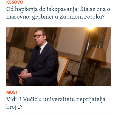
KOSOVO
Od hapšenja do iskopavanja: Šta se zna o
masovnoj grobnici u Zubinom Potoku?
MOST
Vidi li Vučić u univerzitetu neprijatelja
broj 1?