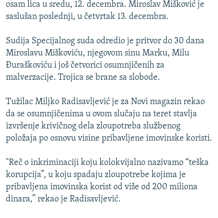
osam lica u sredu, 12. decembra. Miroslav Mišković je
saslušan poslednji, u četvrtak 13. decembra.
Sudija Specijalnog suda odredio je pritvor do 30 dana
Miroslavu Miškoviću, njegovom sinu Marku, Milu
Đuraškoviću i još četvorici osumnjičenih za
malverzacije. Trojica se brane sa slobode.
Tužilac Miljko Radisavljević je za Novi magazin rekao
da se osumnjičenima u ovom slučaju na teret stavlja
izvršenje krivičnog dela zloupotreba službenog
položaja po osnovu visine pribavljene imovinske koristi.
"Reč o inkriminaciji koju kolokvijalno nazivamo “teška
korupcija”, u koju spadaju zloupotrebe kojima je
pribavljena imovinska korist od više od 200 miliona
dinara,” rekao je Radisavljević.