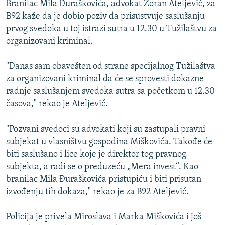
Branilac Mila Đuraškovića, advokat Zoran Ateljević, za
ISPRIČAJ MI
B92 kaže da je dobio poziv da prisustvuje saslušanju
DNEVNO@RSE
prvog svedoka u toj istrazi sutra u 12.30 u Tužilaštvu za
organizovani kriminal.
SPECIJALI RSE
VIŠE OD NASLOVA
"Danas sam obavešten od strane specijalnog Tužilaštva
PRATITE NAS
za organizovani kriminal da će se sprovesti dokazne
GENOCID U SREBRENICI
radnje saslušanjem svedoka sutra sa početkom u 12.30
POPLAVE I KLIZIŠTA U BIH 2024.
časova," rekao je Ateljević.
TV LIBERTY
Sve RFE/RL stranice
"Pozvani svedoci su advokati koji su zastupali pravni
POST SCRIPTUM
subjekat u vlasništvu gospodina Miškovića. Takođe će
biti saslušano i lice koje je direktor tog pravnog
MOJA EVROPA
subjekta, a radi se o preduzeću „Mera invest“. Kao
TRI DECENIJE OD RATA U BIH
branilac Mila Đuraškovića pristupiću i biti prisutan
SVE KARTE DEJTONA
izvođenju tih dokaza," rekao je za B92 Ateljević.
NASTANAK I RASPAD JUGOSLAVIJE
Policija je privela Miroslava i Marka Miškovića i još