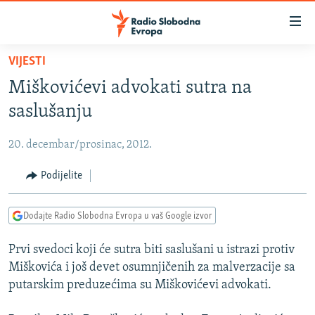
Dostupni
linkovi
Pređite
VIJESTI
na
VIJESTI
Miškovićevi advokati sutra na
glavni
BOSNA I HERCEGOVINA
sadržaj
saslušanju
SRBIJA
Pređite
na
20. decembar/prosinac, 2012.
KOSOVO
glavnu
CRNA GORA
Podijelite
navigaciju
Pređite
VIZUELNO
na
Dodajte Radio Slobodna Evropa u vaš Google izvor
PODCASTI
VIDEO
pretragu
Prvi svedoci koji će sutra biti saslušani u istrazi protiv
RAT U UKRAJINI
FOTOGALERIJE
Miškovića i još devet osumnjičenih za malverzacije sa
KINA NA BALKANU
INFOGRAFIKE
putarskim preduzećima su Miškovićevi advokati.
RSE PRIČE IZ SVIJETA