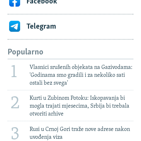
Facebook
Telegram
Popularno
1
Vlasnici srušenih objekata na Gazivodama:
'Godinama smo gradili i za nekoliko sati
ostali bez svega'
2
Kurti u Zubinom Potoku: Iskopavanja bi
mogla trajati mjesecima, Srbija bi trebala
otvoriti arhive
3
Rusi u Crnoj Gori traže nove adrese nakon
uvođenja viza