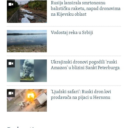
Rusija lansirala smrtonosnu
balističku raketu, napad dronovima
na Kijevsku oblast
Vodostaj reka u Srbiji
Ukrajinski dronovi pogodili 'ruski
Amazon' u blizini Sankt Peterburga
'Ljudski safari': Ruski dron lovi
prodavača na pijaci u Hersonu