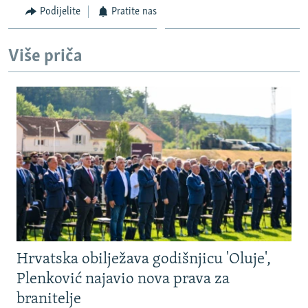
Podijelite
Pratite nas
Više priča
Hrvatska obilježava godišnjicu 'Oluje',
Plenković najavio nova prava za
branitelje