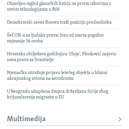
Objavljen izgled glasačkih listića na prvim izborima s
novim tehnologijama u BiH
Demokratski savez Kosova traži poziciju predsednika
Šef UN-a za ljudska prava: Iran od marta pogubio
najmanje 56 osoba
Hrvatska obilježava godišnjicu 'Oluje', Plenković najavio
nova prava za branitelje
Njemačka istražuje prijavu letećeg objekta u blizini
ukrajinskog aviona na aerodromu
U Beogradu uhapšena dvojica državljana Sirije zbog
krijumčarenja migranta u EU
Multimedija