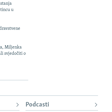
 stanja
etincu u
zdravstvene
a, Miljenka
i svjedočiti o
Podcasti