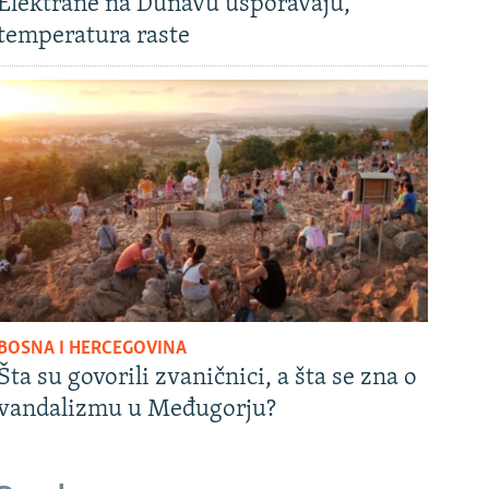
Elektrane na Dunavu usporavaju,
temperatura raste
BOSNA I HERCEGOVINA
Šta su govorili zvaničnici, a šta se zna o
vandalizmu u Međugorju?