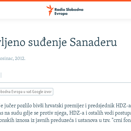
ljeno suđenje Sanaderu
osinac, 2012.
obodna Evropa u vaš Google izvor
e jučer pozlilo bivši hrvatski premijer i predsjednik HDZ-
as na sudu gdje se protiv njega, HDZ-a i ostalih vodi postu
onskih iznosa iz javnih preduzeća i ustanova u tzv. "crni f