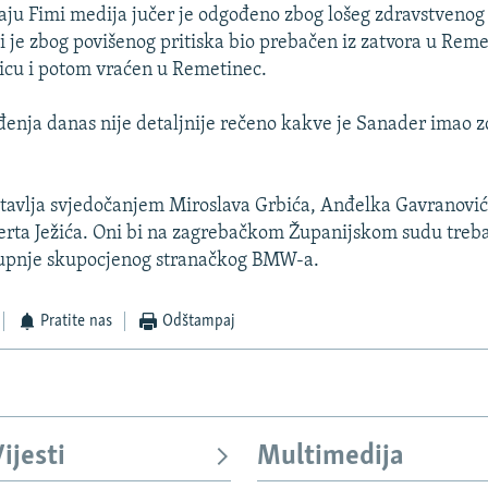
aju Fimi medija jučer je odgođeno zbog lošeg zdravstvenog
i je zbog povišenog pritiska bio prebačen iz zatvora u Rem
icu i potom vraćen u Remetinec.
enja danas nije detaljnije rečeno kakve je Sanader imao 
tavlja svjedočanjem Miroslava Grbića, Anđelka Gavranović
erta Ježića. Oni bi na zagrebačkom Županijskom sudu trebal
upnje skupocjenog stranačkog BMW-a.
Pratite nas
Odštampaj
ijesti
Multimedija