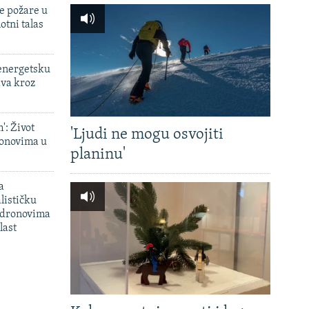
e požare u
otni talas
 energetsku
ava kroz
': Život
'Ljudi ne mogu osvojiti
onovima u
planinu'
a
lističku
 dronovima
last