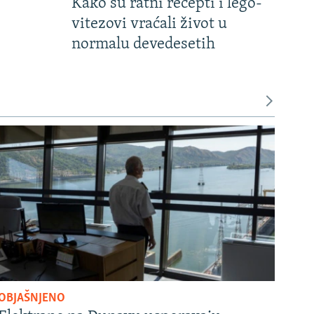
Kako su ratni recepti i lego-
vitezovi vraćali život u
normalu devedesetih
OBJAŠNJENO