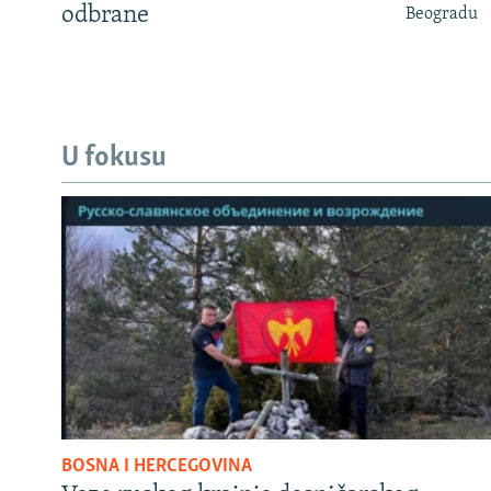
odbrane
Beogradu
U fokusu
BOSNA I HERCEGOVINA