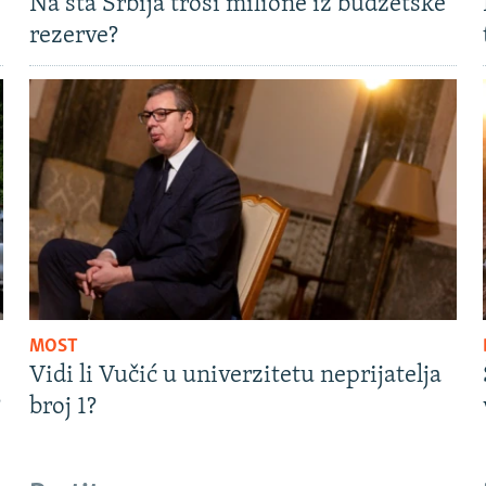
Na šta Srbija troši milione iz budžetske
rezerve?
MOST
Vidi li Vučić u univerzitetu neprijatelja
?
broj 1?