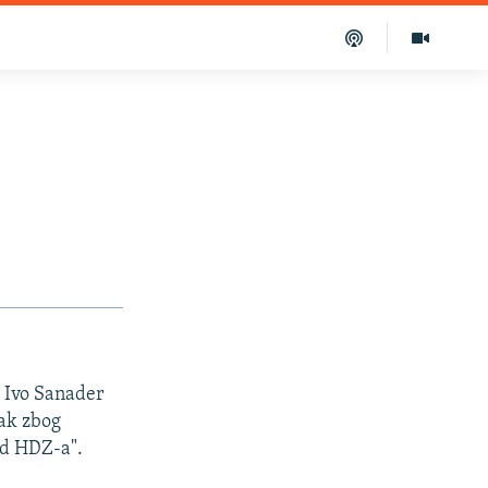
a Ivo Sanader
pak zbog
ond HDZ-a".