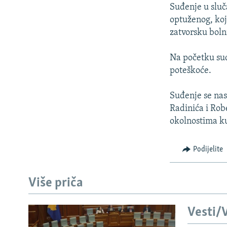
ISPRIČAJ MI
Suđenje u sluč
DNEVNO@RSE
optuženog, koj
zatvorsku boln
SPECIJALI RSE
VIŠE OD NASLOVA
Na početku suđ
poteškoće.
GENOCID U SREBRENICI
POPLAVE I KLIZIŠTA U BIH 2024.
Suđenje se nas
Radinića i Rob
TV LIBERTY
okolnostima k
POST SCRIPTUM
MOJA EVROPA
Podijelite
TRI DECENIJE OD RATA U BIH
Više priča
SVE KARTE DEJTONA
NASTANAK I RASPAD JUGOSLAVIJE
Vesti/V