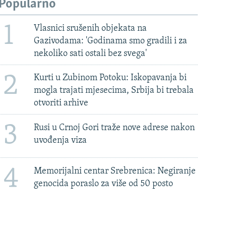
Popularno
1
Vlasnici srušenih objekata na
Gazivodama: 'Godinama smo gradili i za
nekoliko sati ostali bez svega'
2
Kurti u Zubinom Potoku: Iskopavanja bi
mogla trajati mjesecima, Srbija bi trebala
otvoriti arhive
3
Rusi u Crnoj Gori traže nove adrese nakon
uvođenja viza
4
Memorijalni centar Srebrenica: Negiranje
genocida poraslo za više od 50 posto