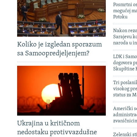
Posmrtni os
mogućoj ma
Potoku
Nakon rezo
Sarajevu ko
naroda u in
Koliko je izgledan sporazum
sa Samoopredjeljenjem?
LDK i Samoo
dogovora pr
Skupštine 
Tri poslani
visokog pr
status za M
Američki s
administra
zvaničnici
Ukrajina u kritičnom
nedostaku protivvazdušne
Zelenski st