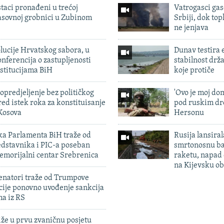
taci pronađeni u trećoj
Vatrogasci gas
sovnoj grobnici u Zubinom
Srbiji, dok topl
ne jenjava
lucije Hrvatskog sabora, u
Dunav testira
nferencija o zastupljenosti
stabilnost drž
stitucijama BiH
koje protiče
predjeljenje bez političkog
'Ovo je moj dom
ed istek roka za konstituisanje
pod ruskim dr
Kosova
Hersonu
ka Parlamenta BiH traže od
Rusija lansiral
edstavnika i PIC-a poseban
smrtonosnu ba
emorijalni centar Srebrenica
raketu, napad
na Kijevsku ob
enatori traže od Trumpove
cije ponovno uvođenje sankcija
ma iz RS
iže u prvu zvaničnu posjetu