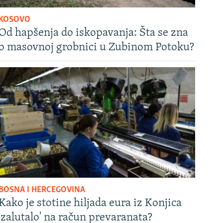
KOSOVO
Od hapšenja do iskopavanja: Šta se zna
o masovnoj grobnici u Zubinom Potoku?
BOSNA I HERCEGOVINA
Kako je stotine hiljada eura iz Konjica
'zalutalo' na račun prevaranata?