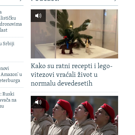
a
lističku
 dronovima
last
u Srbiji
Kako su ratni recepti i lego-
onovi
vitezovi vraćali život u
i Amazon' u
Peterburga
normalu devedesetih
': Ruski
avača na
nu