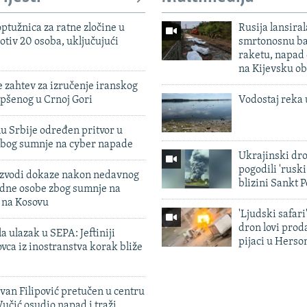
ptužnica za ratne zločine u
Rusija lansiral
otiv 20 osoba, uključujući
smrtonosnu ba
raketu, napad
na Kijevsku ob
 zahtev za izručenje iranskog
pšenog u Crnoj Gori
Vodostaj reka 
u Srbije određen pritvor u
zbog sumnje na cyber napade
Ukrajinski dr
pogodili 'rusk
 izvodi dokaze nakon nedavnog
blizini Sankt 
edne osobe zbog sumnje na
n na Kosovu
'Ljudski safari
dron lovi prod
a ulazak u SEPA: Jeftiniji
pijaci u Herso
ovca iz inostranstva korak bliže
evan Filipović pretučen u centru
učić osudio napad i traži