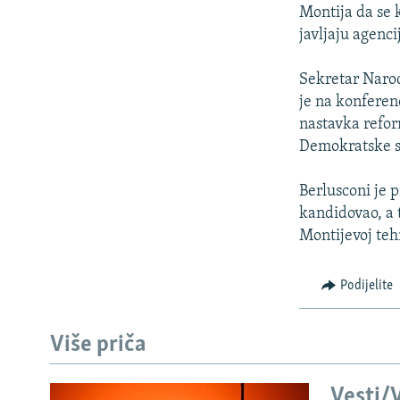
ISPRIČAJ MI
Montija da se 
DNEVNO@RSE
javljaju agenci
SPECIJALI RSE
Sekretar Narod
VIŠE OD NASLOVA
je na konferen
nastavka refor
GENOCID U SREBRENICI
Demokratske st
POPLAVE I KLIZIŠTA U BIH 2024.
Berlusconi je 
TV LIBERTY
kandidovao, a 
POST SCRIPTUM
Montijevoj teh
MOJA EVROPA
Podijelite
TRI DECENIJE OD RATA U BIH
SVE KARTE DEJTONA
Više priča
NASTANAK I RASPAD JUGOSLAVIJE
Vesti/V