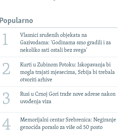
Popularno
1
Vlasnici srušenih objekata na
Gazivodama: 'Godinama smo gradili i za
nekoliko sati ostali bez svega'
2
Kurti u Zubinom Potoku: Iskopavanja bi
mogla trajati mjesecima, Srbija bi trebala
otvoriti arhive
3
Rusi u Crnoj Gori traže nove adrese nakon
uvođenja viza
4
Memorijalni centar Srebrenica: Negiranje
genocida poraslo za više od 50 posto