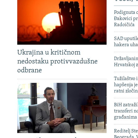
Podignuta o
Đakovici pr
Radoičića
SAD uputile
hakera uha
Ukrajina u kritičnom
Državljanin
nedostaku protivvazdušne
Hrvatskoj 
odbrane
Tužilaštvo
hapšenja j
ratni zloči
BiH zatražil
transferi n
građanima
Reditelj St
Beograda, V