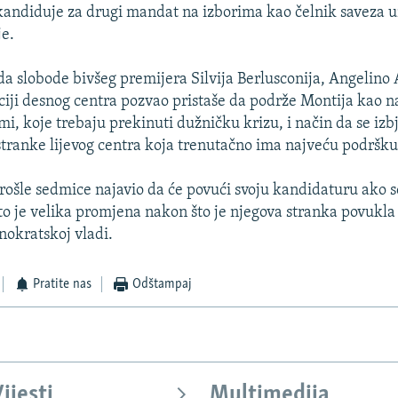
kandiduje za drugi mandat na izborima kao čelnik saveza 
je.
a slobode bivšeg premijera Silvija Berlusconija, Angelino
ciji desnog centra pozvao pristaše da podrže Montija kao na
mi, koje trebaju prekinuti dužničku krizu, i način da se iz
ranke lijevog centra koja trenutačno ima najveću podršku
prošle sedmice najavio da će povući svoju kandidaturu ako 
to je velika promjena nakon što je njegova stranka povukl
nokratskoj vladi.
Pratite nas
Odštampaj
ijesti
Multimedija