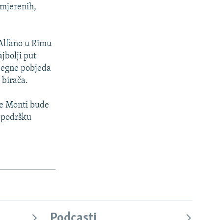
umjerenih,
 Alfano u Rimu
jbolji put
bjegne pobjeda
 birača.
se Monti bude
a podršku
Podcasti