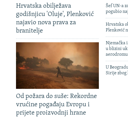
Hrvatska obilježava
Šef UN-a za
pogubio na
godišnjicu 'Oluje', Plenković
najavio nova prava za
Hrvatska ob
branitelje
Plenković n
Njemačka is
u blizini u
aerodromu
U Beogradu
Sirije zbog
Od požara do suše: Rekordne
vrućine pogađaju Evropu i
prijete proizvodnji hrane