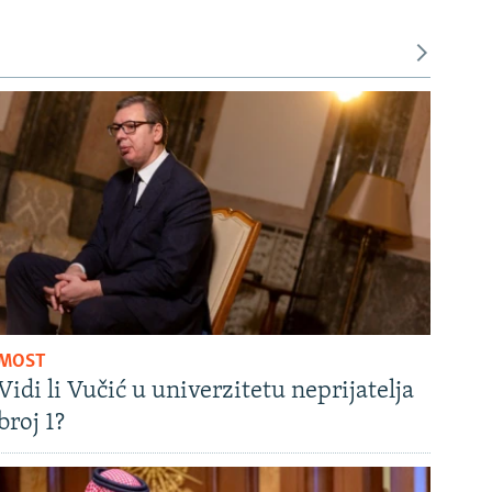
MOST
Vidi li Vučić u univerzitetu neprijatelja
broj 1?