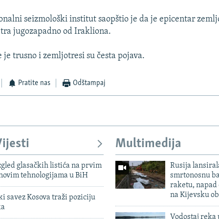
nalni seizmološki institut saopštio je da je epicentar zemlj
tra jugozapadno od Irakliona.
je trusno i zemljotresi su česta pojava.
Pratite nas
Odštampaj
ijesti
Multimedija
zgled glasačkih listića na prvim
Rusija lansiral
 novim tehnologijama u BiH
smrtonosnu ba
raketu, napad
na Kijevsku ob
 savez Kosova traži poziciju
ka
Vodostaj reka 