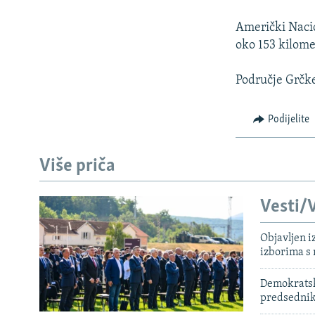
ISPRIČAJ MI
DNEVNO@RSE
Američki Nacio
oko 153 kilome
SPECIJALI RSE
VIŠE OD NASLOVA
Područje Grčke 
GENOCID U SREBRENICI
Podijelite
POPLAVE I KLIZIŠTA U BIH 2024.
TV LIBERTY
Više priča
POST SCRIPTUM
Vesti/V
MOJA EVROPA
TRI DECENIJE OD RATA U BIH
Objavljen i
izborima s
SVE KARTE DEJTONA
NASTANAK I RASPAD JUGOSLAVIJE
Demokratski
predsedni