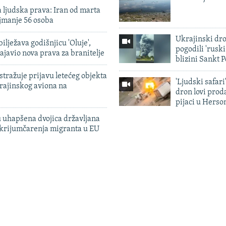
 ljudska prava: Iran od marta
jmanje 56 osoba
Ukrajinski dr
ilježava godišnjicu 'Oluje',
pogodili 'rusk
ajavio nova prava za branitelje
blizini Sankt 
tražuje prijavu letećeg objekta
'Ljudski safari
krajinskog aviona na
dron lovi prod
pijaci u Herso
 uhapšena dvojica državljana
 krijumčarenja migranta u EU