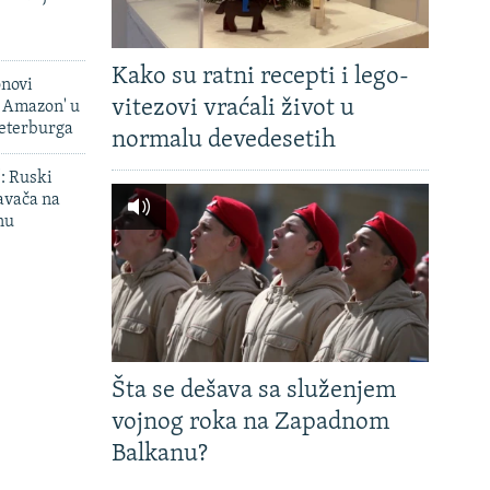
Kako su ratni recepti i lego-
onovi
vitezovi vraćali život u
i Amazon' u
Peterburga
normalu devedesetih
': Ruski
avača na
nu
Šta se dešava sa služenjem
vojnog roka na Zapadnom
Balkanu?