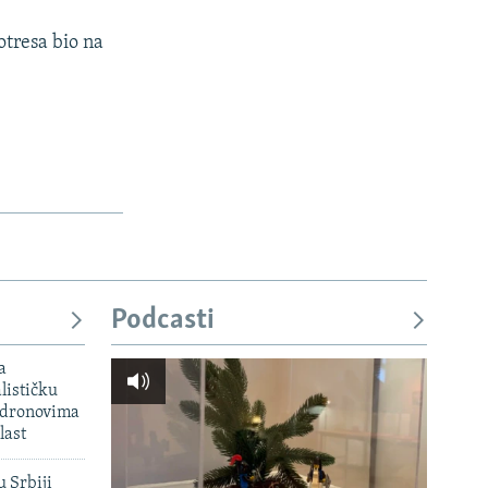
otresa bio na
Podcasti
a
lističku
 dronovima
last
u Srbiji