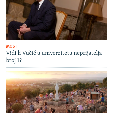
MOST
Vidi li Vučić u univerzitetu neprijatelja
broj 1?