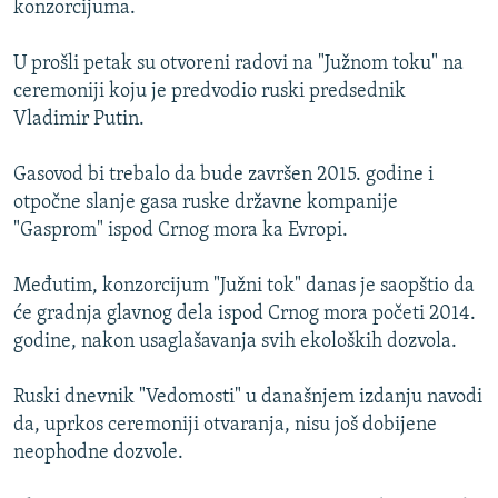
konzorcijuma.
ISPRIČAJ MI
DNEVNO@RSE
U prošli petak su otvoreni radovi na "Južnom toku" na
ceremoniji koju je predvodio ruski predsednik
SPECIJALI RSE
Vladimir Putin.
VIŠE OD NASLOVA
PRATITE NAS
Gasovod bi trebalo da bude završen 2015. godine i
GENOCID U SREBRENICI
otpočne slanje gasa ruske državne kompanije
POPLAVE I KLIZIŠTA U BIH 2024.
"Gasprom" ispod Crnog mora ka Evropi.
TV LIBERTY
Sve RFE/RL stranice
Međutim, konzorcijum "Južni tok" danas je saopštio da
POST SCRIPTUM
će gradnja glavnog dela ispod Crnog mora početi 2014.
godine, nakon usaglašavanja svih ekoloških dozvola.
MOJA EVROPA
TRI DECENIJE OD RATA U BIH
Ruski dnevnik "Vedomosti" u današnjem izdanju navodi
SVE KARTE DEJTONA
da, uprkos ceremoniji otvaranja, nisu još dobijene
neophodne dozvole.
NASTANAK I RASPAD JUGOSLAVIJE