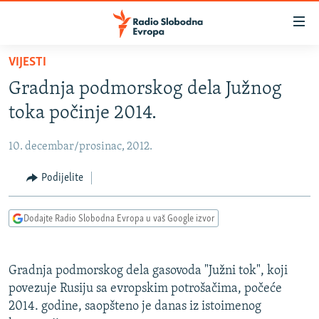
Dostupni
linkovi
Pređite
VIJESTI
na
VIJESTI
Gradnja podmorskog dela Južnog
glavni
BOSNA I HERCEGOVINA
sadržaj
toka počinje 2014.
SRBIJA
Pređite
na
10. decembar/prosinac, 2012.
KOSOVO
glavnu
CRNA GORA
Podijelite
navigaciju
Pređite
VIZUELNO
na
Dodajte Radio Slobodna Evropa u vaš Google izvor
PODCASTI
VIDEO
pretragu
RAT U UKRAJINI
FOTOGALERIJE
Gradnja podmorskog dela gasovoda "Južni tok", koji
KINA NA BALKANU
INFOGRAFIKE
povezuje Rusiju sa evropskim potrošačima, počeće
2014. godine, saopšteno je danas iz istoimenog
RSE PRIČE IZ SVIJETA