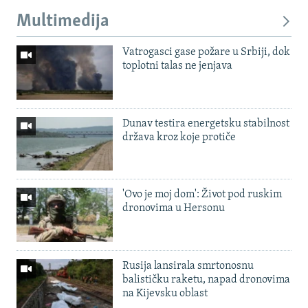
Multimedija
Vatrogasci gase požare u Srbiji, dok
toplotni talas ne jenjava
Dunav testira energetsku stabilnost
država kroz koje protiče
'Ovo je moj dom': Život pod ruskim
dronovima u Hersonu
Rusija lansirala smrtonosnu
balističku raketu, napad dronovima
na Kijevsku oblast