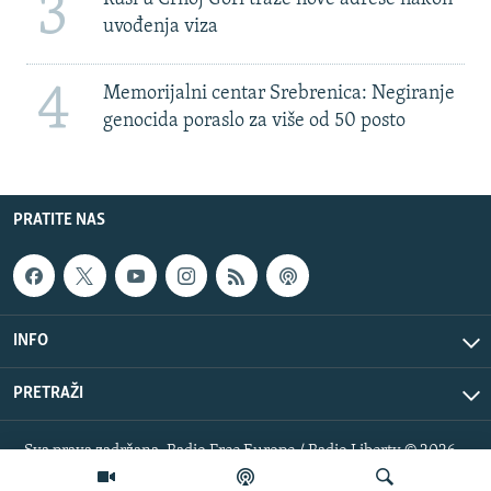
3
uvođenja viza
4
Memorijalni centar Srebrenica: Negiranje
genocida poraslo za više od 50 posto
PRATITE NAS
INFO
PRETRAŽI
Sva prava zadržana. Radio Free Europe / Radio Liberty © 2026
RFE/RL, Inc.