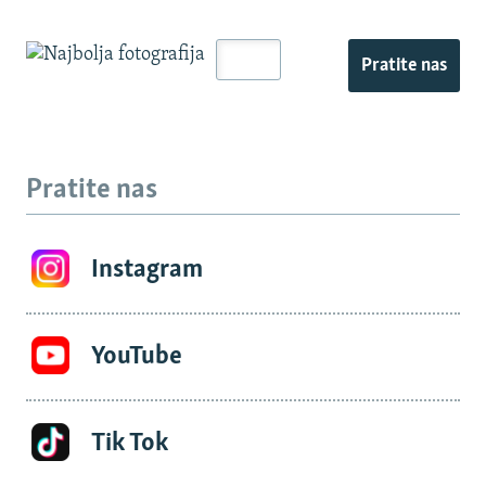
Pratite nas
Pratite nas
Instagram
YouTube
Tik Tok