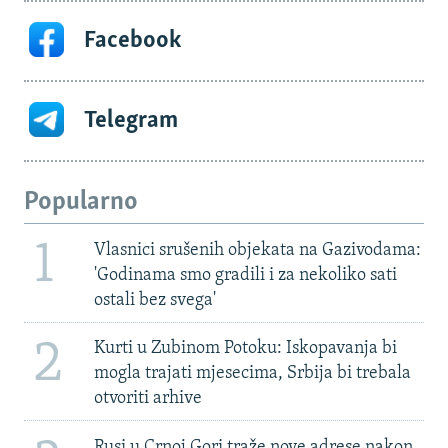
Facebook
Telegram
Popularno
1
Vlasnici srušenih objekata na Gazivodama:
'Godinama smo gradili i za nekoliko sati
ostali bez svega'
2
Kurti u Zubinom Potoku: Iskopavanja bi
mogla trajati mjesecima, Srbija bi trebala
otvoriti arhive
Rusi u Crnoj Gori traže nove adrese nakon