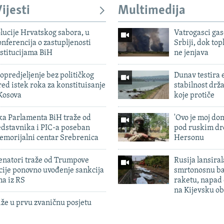
ijesti
Multimedija
lucije Hrvatskog sabora, u
Vatrogasci gas
nferencija o zastupljenosti
Srbiji, dok topl
stitucijama BiH
ne jenjava
predjeljenje bez političkog
Dunav testira
ed istek roka za konstituisanje
stabilnost drž
Kosova
koje protiče
ka Parlamenta BiH traže od
'Ovo je moj dom
edstavnika i PIC-a poseban
pod ruskim dr
emorijalni centar Srebrenica
Hersonu
enatori traže od Trumpove
Rusija lansiral
cije ponovno uvođenje sankcija
smrtonosnu ba
ma iz RS
raketu, napad
na Kijevsku ob
iže u prvu zvaničnu posjetu