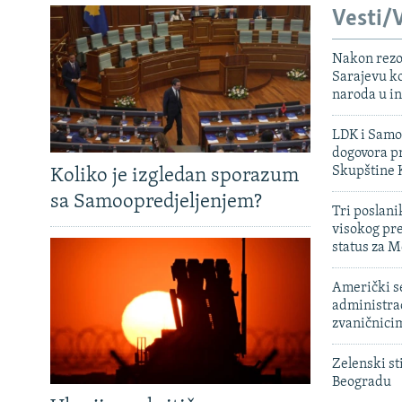
Vesti/V
Nakon rezo
Sarajevu ko
naroda u in
LDK i Samoo
dogovora pr
Skupštine 
Koliko je izgledan sporazum
sa Samoopredjeljenjem?
Tri poslani
visokog pr
status za M
Američki s
administra
zvaničnici
Zelenski st
Beogradu