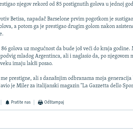
restigao njegov rekord od 85 postignutih golova u jednoj god
otiv Betisa, napadač Barselone prvim pogotkom je sustiga
olova, a potom ga je prestigao drugim golom nakon asistenc
e.
 86 golova uz mogućnost da bude još veći do kraja godine. 
 podvig mladog Argentinca, ali i naglasio da, po njegovom m
 veku imaju lakši posao.
a me prestigne, ali s današnjim odbranama moja generacija b
zjavio je Miler za italijanski magazin ''La Gazzetta dello Sport
Pratite nas
Odštampaj