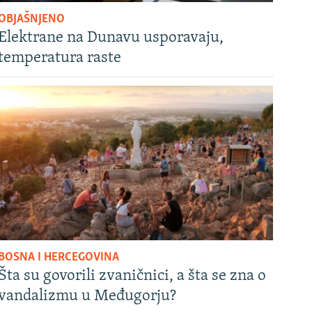
OBJAŠNJENO
Elektrane na Dunavu usporavaju,
temperatura raste
BOSNA I HERCEGOVINA
Šta su govorili zvaničnici, a šta se zna o
vandalizmu u Međugorju?