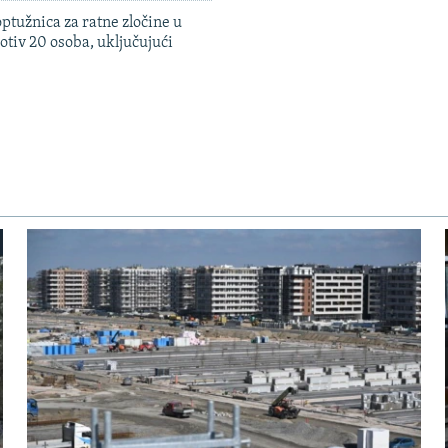
ptužnica za ratne zločine u
otiv 20 osoba, uključujući