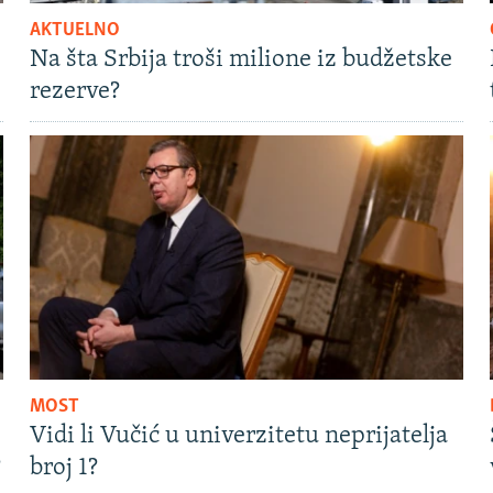
AKTUELNO
Na šta Srbija troši milione iz budžetske
rezerve?
MOST
Vidi li Vučić u univerzitetu neprijatelja
?
broj 1?