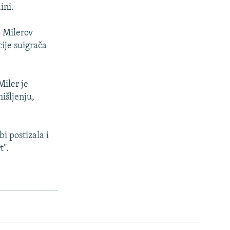
ini.
o Milerov
ije suigrača
Miler je
išljenju,
i postizala i
''.