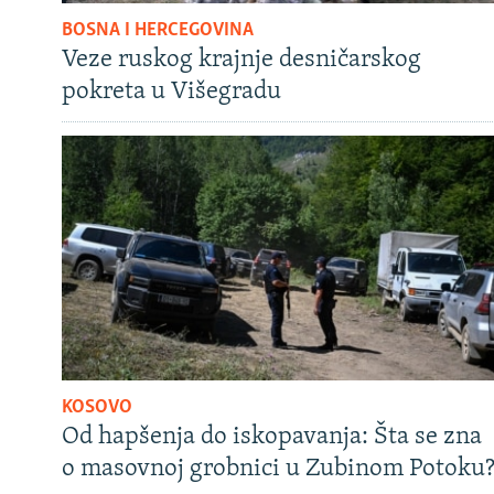
BOSNA I HERCEGOVINA
Veze ruskog krajnje desničarskog
pokreta u Višegradu
KOSOVO
Od hapšenja do iskopavanja: Šta se zna
o masovnoj grobnici u Zubinom Potoku