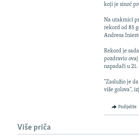
ISPRIČAJ MI
koji je sinoć p
DNEVNO@RSE
Na utakmici pr
SPECIJALI RSE
rekord od 85 g
VIŠE OD NASLOVA
Andresa Iniest
GENOCID U SREBRENICI
Rekord je sada
POPLAVE I KLIZIŠTA U BIH 2024.
pozdravio ovaj
napadači u 21.
TV LIBERTY
POST SCRIPTUM
"Zaslužio je d
više golova'', i
MOJA EVROPA
TRI DECENIJE OD RATA U BIH
Podijelite
SVE KARTE DEJTONA
NASTANAK I RASPAD JUGOSLAVIJE
Više priča