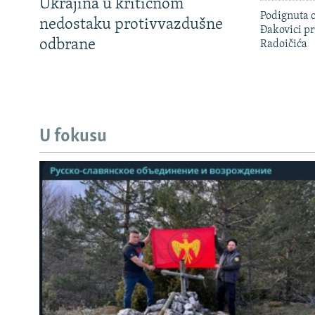
Ukrajina u kritičnom
Podignuta o
nedostaku protivvazdušne
Đakovici pr
odbrane
Radoičića
U fokusu