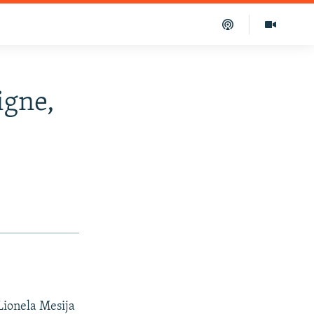
igne,
Lionela Mesija