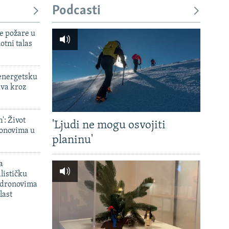
Podcasti
e požare u
otni talas
 energetsku
ava kroz
': Život
'Ljudi ne mogu osvojiti
onovima u
planinu'
a
lističku
 dronovima
last