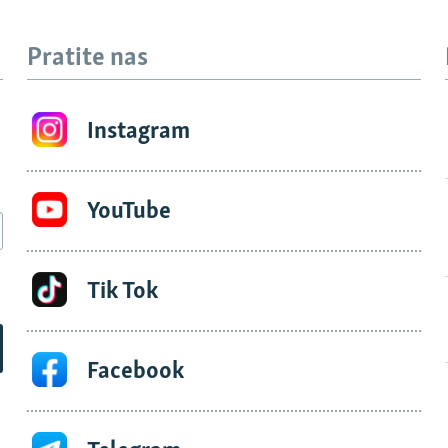
Pratite nas
Instagram
YouTube
Tik Tok
Facebook