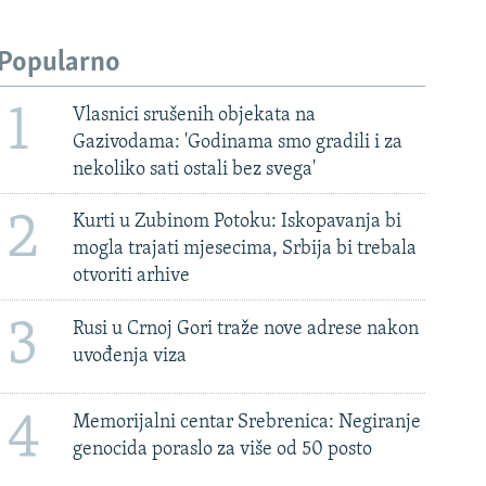
Popularno
1
Vlasnici srušenih objekata na
Gazivodama: 'Godinama smo gradili i za
nekoliko sati ostali bez svega'
2
Kurti u Zubinom Potoku: Iskopavanja bi
mogla trajati mjesecima, Srbija bi trebala
otvoriti arhive
3
Rusi u Crnoj Gori traže nove adrese nakon
uvođenja viza
4
Memorijalni centar Srebrenica: Negiranje
genocida poraslo za više od 50 posto