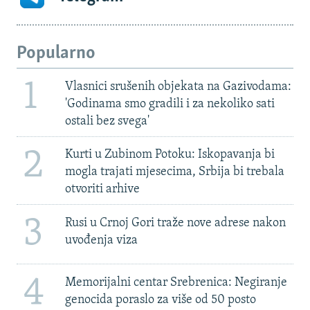
Popularno
1
Vlasnici srušenih objekata na Gazivodama:
'Godinama smo gradili i za nekoliko sati
ostali bez svega'
2
Kurti u Zubinom Potoku: Iskopavanja bi
mogla trajati mjesecima, Srbija bi trebala
otvoriti arhive
3
Rusi u Crnoj Gori traže nove adrese nakon
uvođenja viza
4
Memorijalni centar Srebrenica: Negiranje
genocida poraslo za više od 50 posto