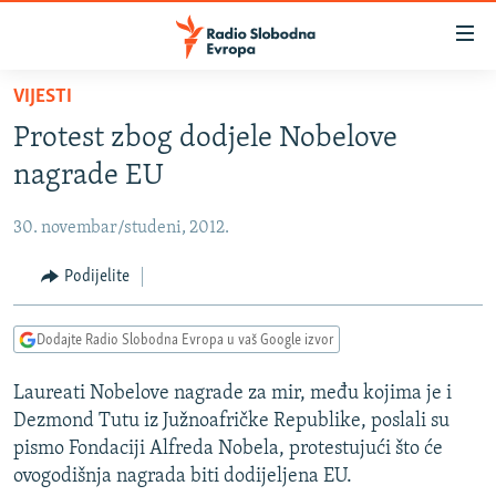
Dostupni
linkovi
Pređite
VIJESTI
na
VIJESTI
Protest zbog dodjele Nobelove
glavni
BOSNA I HERCEGOVINA
sadržaj
nagrade EU
SRBIJA
Pređite
na
30. novembar/studeni, 2012.
KOSOVO
glavnu
CRNA GORA
Podijelite
navigaciju
Pređite
VIZUELNO
na
Dodajte Radio Slobodna Evropa u vaš Google izvor
PODCASTI
VIDEO
pretragu
Laureati Nobelove nagrade za mir, među kojima je i
RAT U UKRAJINI
FOTOGALERIJE
Dezmond Tutu iz Južnoafričke Republike, poslali su
KINA NA BALKANU
INFOGRAFIKE
pismo Fondaciji Alfreda Nobela, protestujući što će
ovogodišnja nagrada biti dodijeljena EU.
RSE PRIČE IZ SVIJETA