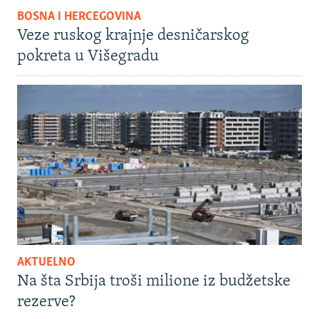
BOSNA I HERCEGOVINA
Veze ruskog krajnje desničarskog
pokreta u Višegradu
AKTUELNO
Na šta Srbija troši milione iz budžetske
rezerve?