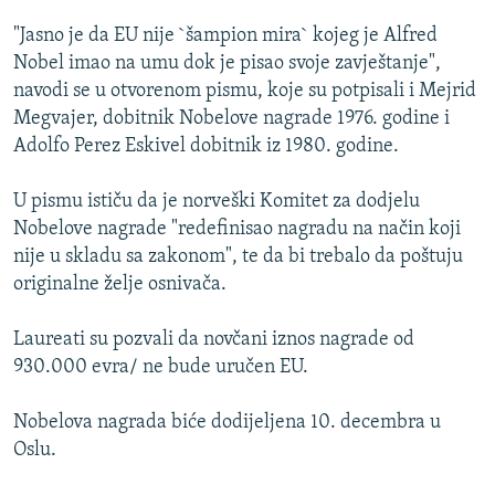
ISPRIČAJ MI
"Jasno je da EU nije `šampion mira` kojeg je Alfred
DNEVNO@RSE
Nobel imao na umu dok je pisao svoje zavještanje",
navodi se u otvorenom pismu, koje su potpisali i Mejrid
SPECIJALI RSE
Megvajer, dobitnik Nobelove nagrade 1976. godine i
VIŠE OD NASLOVA
Adolfo Perez Eskivel dobitnik iz 1980. godine.
PRATITE NAS
GENOCID U SREBRENICI
U pismu ističu da je norveški Komitet za dodjelu
POPLAVE I KLIZIŠTA U BIH 2024.
Nobelove nagrade "redefinisao nagradu na način koji
nije u skladu sa zakonom", te da bi trebalo da poštuju
TV LIBERTY
Sve RFE/RL stranice
originalne želje osnivača.
POST SCRIPTUM
Laureati su pozvali da novčani iznos nagrade od
MOJA EVROPA
930.000 evra/ ne bude uručen EU.
TRI DECENIJE OD RATA U BIH
SVE KARTE DEJTONA
Nobelova nagrada biće dodijeljena 10. decembra u
Oslu.
NASTANAK I RASPAD JUGOSLAVIJE