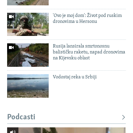
'Ovo je moj dom': Život pod ruskim
dronovima u Hersonu
Rusija lansirala smrtonosnu
balističku raketu, napad dronovima
na Kijevsku oblast
Vodostaj reka u Srbiji
Podcasti