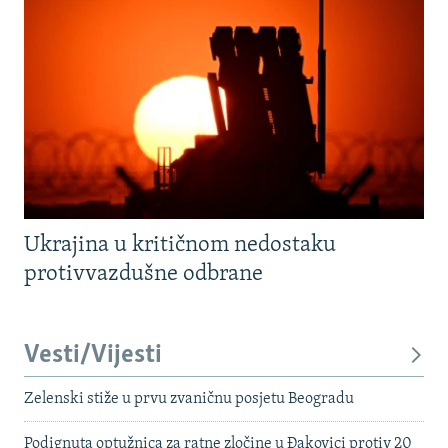
Ukrajina u kritičnom nedostaku
protivvazdušne odbrane
Vesti/Vijesti
Zelenski stiže u prvu zvaničnu posjetu Beogradu
Podignuta optužnica za ratne zločine u Đakovici protiv 20