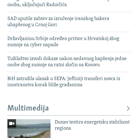
osoba, uključujući Radoičića
SAD uputile zahtev za izručenje iranskog hakera
uhapšenog u Crnoj Gori
Državljaninu Srbije određen pritvor u Hrvatskoj zbog
sumnje na cyber napade
Tužilaštvo izvodi dokaze nakon nedavnog hapšenja jedne
osobe zbog sumnje na ratni zločin na Kosovu
BiH zatražila ulazak u SEPA: Jeftiniji transferi novca iz
inostranstva korak bliže građanima
Multimedija
Dunav testira energetsku stabilnost
regiona