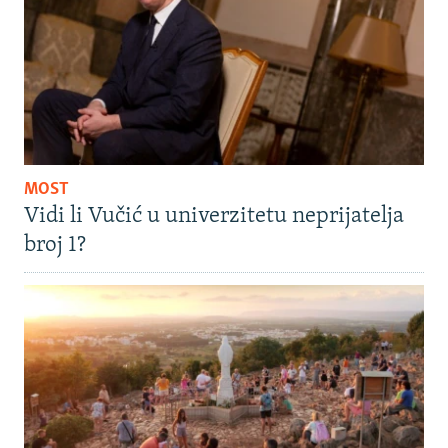
MOST
Vidi li Vučić u univerzitetu neprijatelja
broj 1?