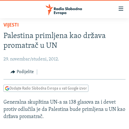
Dostupni
linkovi
Pređite
VIJESTI
na
VIJESTI
Palestina primljena kao država
glavni
BOSNA I HERCEGOVINA
sadržaj
promatrač u UN
SRBIJA
Pređite
na
29. novembar/studeni, 2012.
KOSOVO
glavnu
CRNA GORA
Podijelite
navigaciju
Pređite
VIZUELNO
na
Dodajte Radio Slobodna Evropa u vaš Google izvor
PODCASTI
VIDEO
pretragu
Generalna skupština UN-a sa 138 glasova za i devet
RAT U UKRAJINI
FOTOGALERIJE
protiv odlučila je da Palestina bude primljena u UN kao
KINA NA BALKANU
INFOGRAFIKE
država promatrač.
RSE PRIČE IZ SVIJETA