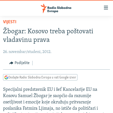
Dostupni
linkovi
Pređite
VIJESTI
na
VIJESTI
Žbogar: Kosovo treba poštovati
glavni
BOSNA I HERCEGOVINA
sadržaj
vladavinu prava
SRBIJA
Pređite
na
26. novembar/studeni, 2012.
KOSOVO
glavnu
CRNA GORA
Podijelite
navigaciju
Pređite
VIZUELNO
na
Dodajte Radio Slobodna Evropa u vaš Google izvor
PODCASTI
VIDEO
pretragu
Specijalni predstavnik EU i šef Kancelarije EU na
RAT U UKRAJINI
FOTOGALERIJE
Kosovu Samuel Žbogar je saopćio da razumije
KINA NA BALKANU
INFOGRAFIKE
osetljivost i emocije koje okružuju pritvaranje
poslanika Fatmira Ljimaja, no ističe da političari i
RSE PRIČE IZ SVIJETA