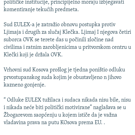
političke institucije, principijelno moraju izbjegavati
ISPRIČAJ MI
komentiranje tekućih predmeta.
DNEVNO@RSE
Sud EULEX-a je zatražio obnovu postupka protiv
SPECIJALI RSE
Ljimaja i drugih za slučaj Klečka. Ljimaj I njegova četiri
VIŠE OD NASLOVA
suborca OVK se terete das u počinili zločine nad
PRATITE NAS
civilima i ratnim zarobljenicima u pritvorskom centru u
GENOCID U SREBRENICI
Klečki koji je držala OVK.
POPLAVE I KLIZIŠTA U BIH 2024.
Vrhovni sud Kosova prošlog je tjedna poništio odluku
TV LIBERTY
Sve RFE/RL stranice
prvostupanskog suda kojim je obustavljeno n jihovo
POST SCRIPTUM
kazneno gonjenje.
MOJA EVROPA
“ Odluke EULEX tužilaca i sudaca nikada nisu bile, nisu
TRI DECENIJE OD RATA U BIH
i nikada neće biti politički motivirane” naglašava se u
SVE KARTE DEJTONA
Žbogarevom saopćenju u kojem ističe da je važna
vladavina prava na putu KOsova prema EU. .
NASTANAK I RASPAD JUGOSLAVIJE