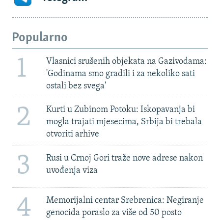
Popularno
1
Vlasnici srušenih objekata na Gazivodama:
'Godinama smo gradili i za nekoliko sati
ostali bez svega'
2
Kurti u Zubinom Potoku: Iskopavanja bi
mogla trajati mjesecima, Srbija bi trebala
otvoriti arhive
3
Rusi u Crnoj Gori traže nove adrese nakon
uvođenja viza
4
Memorijalni centar Srebrenica: Negiranje
genocida poraslo za više od 50 posto