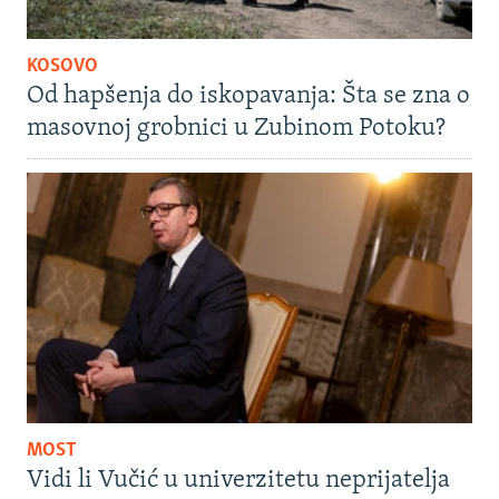
KOSOVO
Od hapšenja do iskopavanja: Šta se zna o
masovnoj grobnici u Zubinom Potoku?
MOST
Vidi li Vučić u univerzitetu neprijatelja