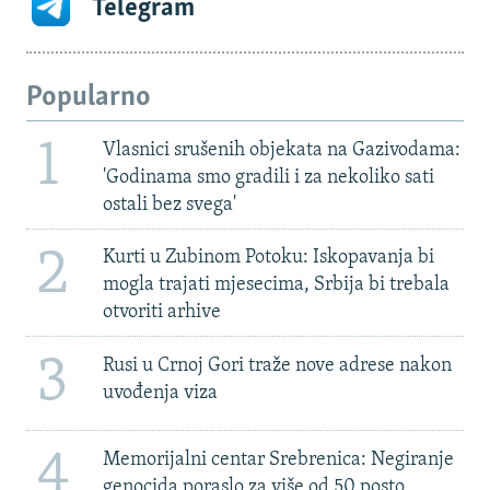
Telegram
Popularno
1
Vlasnici srušenih objekata na Gazivodama:
'Godinama smo gradili i za nekoliko sati
ostali bez svega'
2
Kurti u Zubinom Potoku: Iskopavanja bi
mogla trajati mjesecima, Srbija bi trebala
otvoriti arhive
3
Rusi u Crnoj Gori traže nove adrese nakon
uvođenja viza
4
Memorijalni centar Srebrenica: Negiranje
genocida poraslo za više od 50 posto