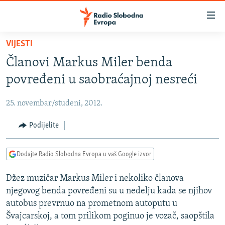
Dostupni
linkovi
Pređite
VIJESTI
na
VIJESTI
Članovi Markus Miler benda
glavni
BOSNA I HERCEGOVINA
sadržaj
povređeni u saobraćajnoj nesreći
SRBIJA
Pređite
na
25. novembar/studeni, 2012.
KOSOVO
glavnu
CRNA GORA
Podijelite
navigaciju
Pređite
VIZUELNO
na
Dodajte Radio Slobodna Evropa u vaš Google izvor
PODCASTI
VIDEO
pretragu
Džez muzičar Markus Miler i nekoliko članova
RAT U UKRAJINI
FOTOGALERIJE
njegovog benda povređeni su u nedelju kada se njihov
KINA NA BALKANU
INFOGRAFIKE
autobus prevrnuo na prometnom autoputu u
Švajcarskoj, a tom prilikom poginuo je vozač, saopštila
RSE PRIČE IZ SVIJETA