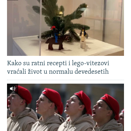
Kako su ratni recepti i lego-vitezovi
vraćali život u normalu devedesetih