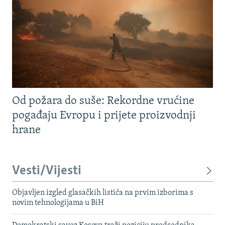
Od požara do suše: Rekordne vrućine
pogađaju Evropu i prijete proizvodnji
hrane
Vesti/Vijesti
Objavljen izgled glasačkih listića na prvim izborima s
novim tehnologijama u BiH