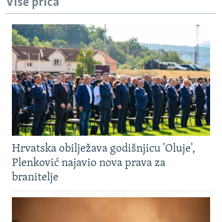
Više priča
Hrvatska obilježava godišnjicu 'Oluje',
Plenković najavio nova prava za
branitelje