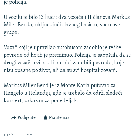
je policija.
ISPRIČAJ MI
DNEVNO@RSE
U vozilu je bilo 13 ljudi: dva vozača i 11 članova Markus
Miler Benda, uključujući slavnog basistu, vođu ove
SPECIJALI RSE
grupe.
VIŠE OD NASLOVA
PRATITE NAS
Vozač koji je upravljao autobusom zadobio je teške
GENOCID U SREBRENICI
povrede od kojih je preminuo. Policija je saopštila da su
POPLAVE I KLIZIŠTA U BIH 2024.
drugi vozač i svi ostali putnici zadobili povrede, koje
nisu opasne po život, ali da su svi hospitalizovani.
TV LIBERTY
Sve RFE/RL stranice
POST SCRIPTUM
Markus Miler Bend je iz Monte Karla putovao za
Hengelo u Holandiji, gde je trebalo da održi sledeći
MOJA EVROPA
koncert, zakazan za ponedeljak.
TRI DECENIJE OD RATA U BIH
SVE KARTE DEJTONA
Podijelite
Pratite nas
NASTANAK I RASPAD JUGOSLAVIJE