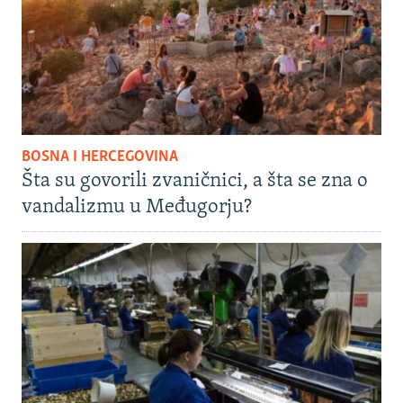
BOSNA I HERCEGOVINA
Šta su govorili zvaničnici, a šta se zna o
vandalizmu u Međugorju?