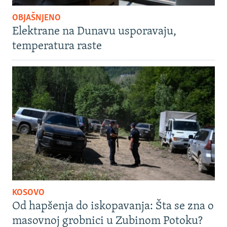
OBJAŠNJENO
Elektrane na Dunavu usporavaju,
temperatura raste
KOSOVO
Od hapšenja do iskopavanja: Šta se zna o
masovnoj grobnici u Zubinom Potoku?