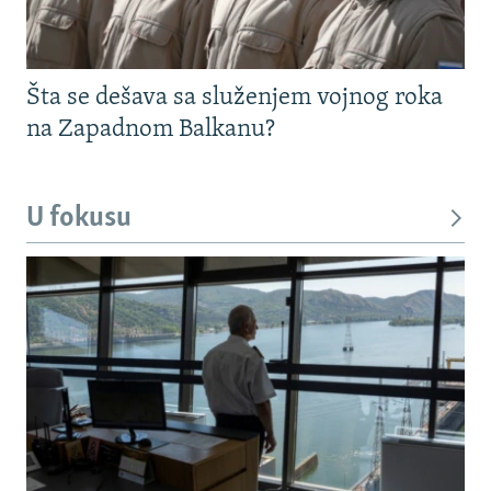
Šta se dešava sa služenjem vojnog roka
na Zapadnom Balkanu?
U fokusu