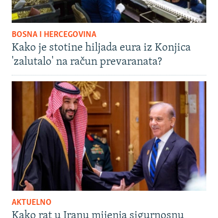
BOSNA I HERCEGOVINA
Kako je stotine hiljada eura iz Konjica
'zalutalo' na račun prevaranata?
AKTUELNO
Kako rat u Iranu mijenja sigurnosnu