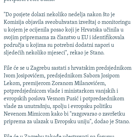
ISPRIČAJ MI
"Do posjete dolazi nekoliko nedelja nakon što je
DNEVNO@RSE
Komisija objavila sveobuhvatan izveštaj o monitoringu
SPECIJALI RSE
u kojem je ocijenila posao koji je Hrvatska učinila u
svojim pripremama za članstvo u EU i identifikovala
VIŠE OD NASLOVA
PRATITE NAS
područja u kojima su potrebni dodatni napori u
GENOCID U SREBRENICI
sljedećih nekoliko mjeseci", rekao je Stano.
POPLAVE I KLIZIŠTA U BIH 2024.
File će se u Zagrebu sastati s hrvatskim predsjednikom
TV LIBERTY
Sve RFE/RL stranice
Ivom Josipovićem, predsjednikom Sabora Josipom
POST SCRIPTUM
Lekom, premijerom Zoranom Milanovićem,
potpredsjednicom vlade i ministarkom vanjskih i
MOJA EVROPA
evropskih poslova Vesnom Pusić i potpredsednikom
TRI DECENIJE OD RATA U BIH
vlade za unutrašnju, spolju i evropsku politiku
Nevenom Mimicom kako bi "razgovarao o završetku
SVE KARTE DEJTONA
priprema za ulazak u Evropsku uniju", dodao je Stano.
NASTANAK I RASPAD JUGOSLAVIJE