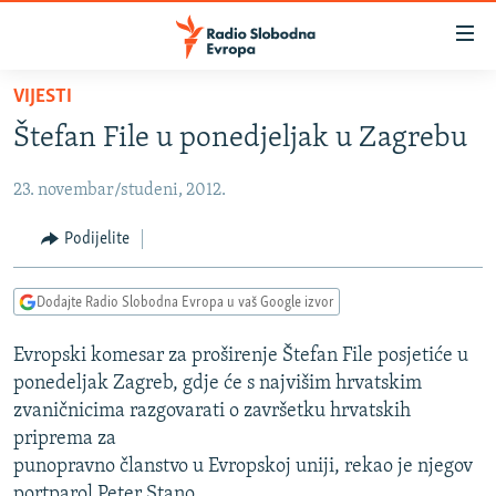
Dostupni
linkovi
Pređite
VIJESTI
na
VIJESTI
Štefan File u ponedjeljak u Zagrebu
glavni
BOSNA I HERCEGOVINA
sadržaj
23. novembar/studeni, 2012.
SRBIJA
Pređite
na
KOSOVO
Podijelite
glavnu
CRNA GORA
navigaciju
Dodajte Radio Slobodna Evropa u vaš Google izvor
Pređite
VIZUELNO
na
Evropski komesar za proširenje Štefan File posjetiće u
PODCASTI
VIDEO
pretragu
ponedeljak Zagreb, gdje će s najvišim hrvatskim
RAT U UKRAJINI
FOTOGALERIJE
zvaničnicima razgovarati o završetku hrvatskih
KINA NA BALKANU
priprema za
INFOGRAFIKE
punopravno članstvo u Evropskoj uniji, rekao je njegov
RSE PRIČE IZ SVIJETA
portparol Peter Stano.