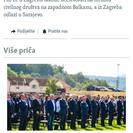
File će u Zagrebu takođe učestvovati na forumu
civilnog društva na zapadnom Balkanu, a iz Zagreba
odlazi u Sarajevo.
Podijelite
Pratite nas
Više priča