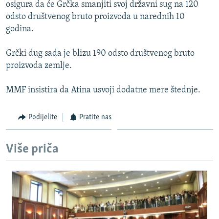
osigura da će Grčka smanjiti svoj državni sug na 120
odsto društvenog bruto proizvoda u narednih 10
godina.
Grčki dug sada je blizu 190 odsto društvenog bruto
proizvoda zemlje.
MMF insistira da Atina usvoji dodatne mere štednje.
Podijelite
Pratite nas
Više priča