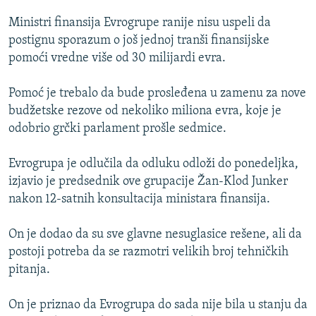
ISPRIČAJ MI
Ministri finansija Evrogrupe ranije nisu uspeli da
DNEVNO@RSE
postignu sporazum o još jednoj tranši finansijske
pomoći vredne više od 30 milijardi evra.
SPECIJALI RSE
VIŠE OD NASLOVA
Pomoć je trebalo da bude prosleđena u zamenu za nove
PRATITE NAS
budžetske rezove od nekoliko miliona evra, koje je
GENOCID U SREBRENICI
odobrio grčki parlament prošle sedmice.
POPLAVE I KLIZIŠTA U BIH 2024.
Evrogrupa je odlučila da odluku odloži do ponedeljka,
TV LIBERTY
Sve RFE/RL stranice
izjavio je predsednik ove grupacije Žan-Klod Junker
POST SCRIPTUM
nakon 12-satnih konsultacija ministara finansija.
MOJA EVROPA
On je dodao da su sve glavne nesuglasice rešene, ali da
TRI DECENIJE OD RATA U BIH
postoji potreba da se razmotri velikih broj tehničkih
SVE KARTE DEJTONA
pitanja.
NASTANAK I RASPAD JUGOSLAVIJE
On je priznao da Evrogrupa do sada nije bila u stanju da