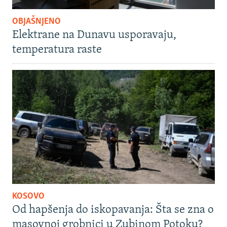
OBJAŠNJENO
Elektrane na Dunavu usporavaju,
temperatura raste
KOSOVO
Od hapšenja do iskopavanja: Šta se zna o
masovnoj grobnici u Zubinom Potoku?