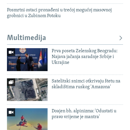
Posmrtni ostaci pronađeni u trećoj mogućoj masovnoj
grobnici u Zubinom Potoku
Multimedija
Prva poseta Zelenskog Beogradu:
Najava jačanja saradnje Srbije i
Ukrajine
Satelitski snimci otkrivaju štetu na
skladištima ruskog 'Amazona'
Doajen bh. alpinizma: 'Odustati u
pravo vrijeme je mantra'