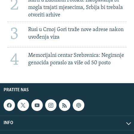
2
Kurti u Zubinom Potoku: Iskopavanja bi
mogla trajati mjesecima, Srbija bi trebala
otvoriti arhive
3
Rusi u Crnoj Gori traže nove adrese nakon
uvođenja viza
4
Memorijalni centar Srebrenica: Negiranje
genocida poraslo za više od 50 posto
PRATITE NAS
INFO