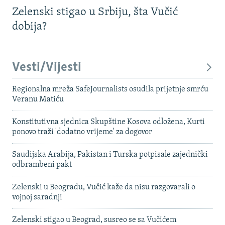
Zelenski stigao u Srbiju, šta Vučić
dobija?
Vesti/Vijesti
Regionalna mreža SafeJournalists osudila prijetnje smrću
Veranu Matiću
Konstitutivna sjednica Skupštine Kosova odložena, Kurti
ponovo traži 'dodatno vrijeme' za dogovor
Saudijska Arabija, Pakistan i Turska potpisale zajednički
odbrambeni pakt
Zelenski u Beogradu, Vučić kaže da nisu razgovarali o
vojnoj saradnji
Zelenski stigao u Beograd, susreo se sa Vučićem