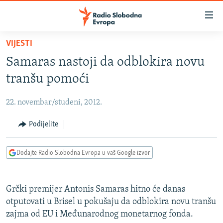
Dostupni
linkovi
Pređite
VIJESTI
na
VIJESTI
Samaras nastoji da odblokira novu
glavni
BOSNA I HERCEGOVINA
sadržaj
tranšu pomoći
SRBIJA
Pređite
na
22. novembar/studeni, 2012.
KOSOVO
glavnu
CRNA GORA
Podijelite
navigaciju
Pređite
VIZUELNO
na
Dodajte Radio Slobodna Evropa u vaš Google izvor
PODCASTI
VIDEO
pretragu
RAT U UKRAJINI
FOTOGALERIJE
Grčki premijer Antonis Samaras hitno će danas
KINA NA BALKANU
INFOGRAFIKE
otputovati u Brisel u pokušaju da odblokira novu tranšu
zajma od EU i Međunarodnog monetarnog fonda.
RSE PRIČE IZ SVIJETA