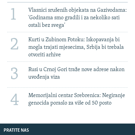
1
Vlasnici srušenih objekata na Gazivodama:
'Godinama smo gradili i za nekoliko sati
ostali bez svega'
2
Kurti u Zubinom Potoku: Iskopavanja bi
mogla trajati mjesecima, Srbija bi trebala
otvoriti arhive
3
Rusi u Crnoj Gori traže nove adrese nakon
uvođenja viza
4
Memorijalni centar Srebrenica: Negiranje
genocida poraslo za više od 50 posto
PRATITE NAS