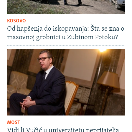
KOSOVO
Od hapšenja do iskopavanja: Šta se zna o
masovnoj grobnici u Zubinom Potoku?
MOST
Vidi li Vučić u univerzitetu neprijatelja