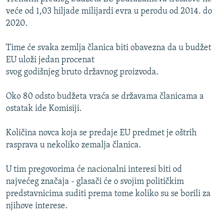
ISPRIČAJ MI
veće od 1,03 hiljade milijardi evra u perodu od 2014. do
2020.
DNEVNO@RSE
SPECIJALI RSE
Time će svaka zemlja članica biti obavezna da u budžet
EU uloži jedan procenat
VIŠE OD NASLOVA
PRATITE NAS
svog godišnjeg bruto državnog proizvoda.
GENOCID U SREBRENICI
Oko 80 odsto budžeta vraća se državama članicama a
POPLAVE I KLIZIŠTA U BIH 2024.
ostatak ide Komisiji.
TV LIBERTY
Sve RFE/RL stranice
POST SCRIPTUM
Količina novca koja se predaje EU predmet je oštrih
rasprava u nekoliko zemalja članica.
MOJA EVROPA
TRI DECENIJE OD RATA U BIH
U tim pregovorima će nacionalni interesi biti od
najvećeg značaja - glasači će o svojim političkim
SVE KARTE DEJTONA
predstavnicima suditi prema tome koliko su se borili za
NASTANAK I RASPAD JUGOSLAVIJE
njihove interese.