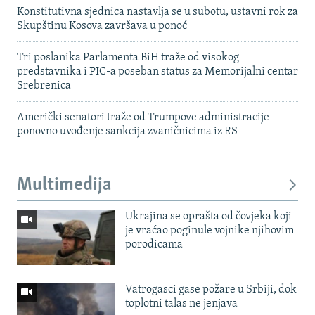
Konstitutivna sjednica nastavlja se u subotu, ustavni rok za
Skupštinu Kosova završava u ponoć
Tri poslanika Parlamenta BiH traže od visokog
predstavnika i PIC-a poseban status za Memorijalni centar
Srebrenica
Američki senatori traže od Trumpove administracije
ponovno uvođenje sankcija zvaničnicima iz RS
Multimedija
Ukrajina se oprašta od čovjeka koji
je vraćao poginule vojnike njihovim
porodicama
Vatrogasci gase požare u Srbiji, dok
toplotni talas ne jenjava