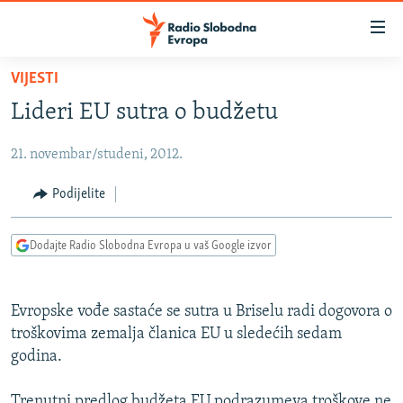
Dostupni
linkovi
Pređite
VIJESTI
na
VIJESTI
Lideri EU sutra o budžetu
glavni
BOSNA I HERCEGOVINA
sadržaj
21. novembar/studeni, 2012.
SRBIJA
Pređite
na
KOSOVO
Podijelite
glavnu
CRNA GORA
navigaciju
Dodajte Radio Slobodna Evropa u vaš Google izvor
Pređite
VIZUELNO
na
PODCASTI
VIDEO
pretragu
Evropske vođe sastaće se sutra u Briselu radi dogovora o
RAT U UKRAJINI
FOTOGALERIJE
troškovima zemalja članica EU u sledećih sedam
KINA NA BALKANU
godina.
INFOGRAFIKE
RSE PRIČE IZ SVIJETA
Trenutni predlog budžeta EU podrazumeva troškove ne