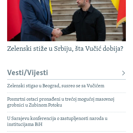
Zelenski stiže u Srbiju, šta Vučić dobija?
Vesti/Vijesti
Zelenski stigao u Beograd, susreo se sa Vučićem
Posmrtni ostaci pronađeni u trećoj mogućoj masovnoj
grobnici u Zubinom Potoku
U Sarajevu konferencija o zastupljenosti naroda u
institucijama BiH