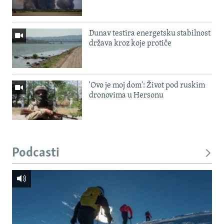
Dunav testira energetsku stabilnost
država kroz koje protiče
'Ovo je moj dom': Život pod ruskim
dronovima u Hersonu
Podcasti