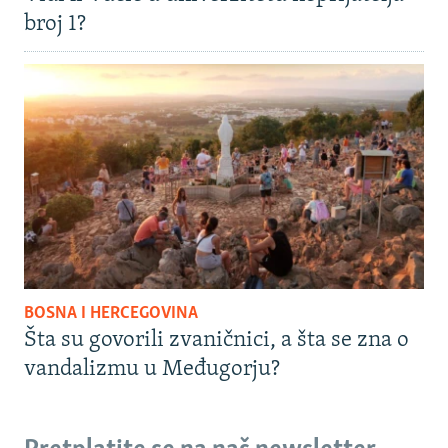
broj 1?
BOSNA I HERCEGOVINA
Šta su govorili zvaničnici, a šta se zna o
vandalizmu u Međugorju?