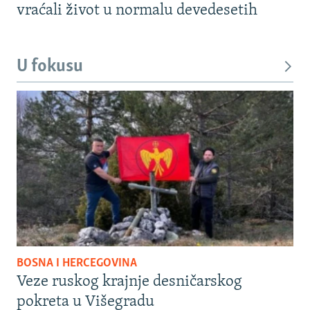
vraćali život u normalu devedesetih
U fokusu
BOSNA I HERCEGOVINA
Veze ruskog krajnje desničarskog
pokreta u Višegradu