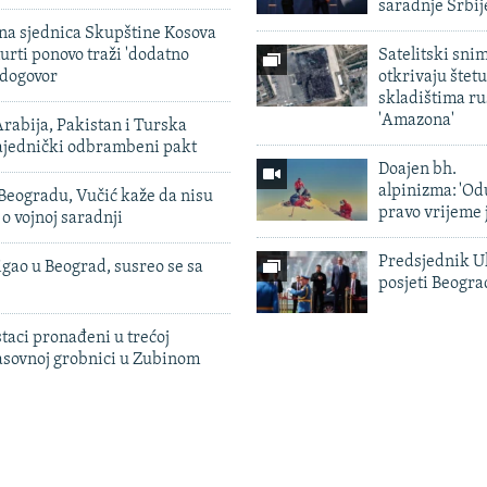
saradnje Srbij
vna sjednica Skupštine Kosova
urti ponovo traži 'dodatno
Satelitski sni
 dogovor
otkrivaju štetu
skladištima r
'Amazona'
rabija, Pakistan i Turska
zajednički odbrambeni pakt
Doajen bh.
alpinizma: 'Od
Beogradu, Vučić kaže da nisu
pravo vrijeme 
 o vojnoj saradnji
Predsjednik U
igao u Beograd, susreo se sa
posjeti Beogr
taci pronađeni u trećoj
sovnoj grobnici u Zubinom