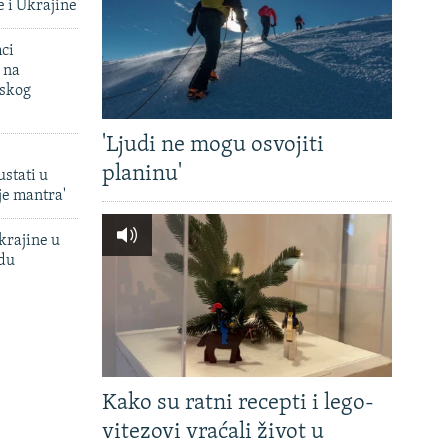
e i Ukrajine
mci
 na
uskog
'Ljudi ne mogu osvojiti
planinu'
ustati u
je mantra'
krajine u
adu
Kako su ratni recepti i lego-
vitezovi vraćali život u