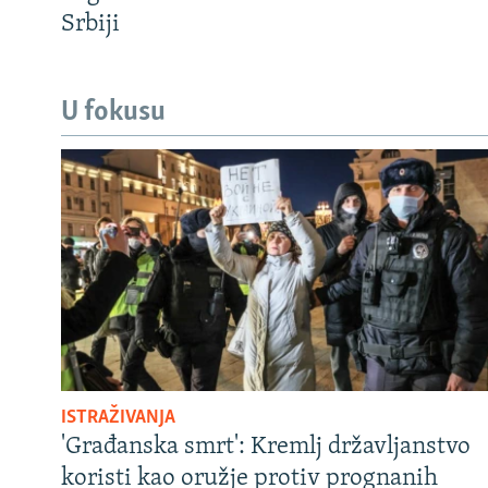
Srbiji
U fokusu
ISTRAŽIVANJA
'Građanska smrt': Kremlj državljanstvo
koristi kao oružje protiv prognanih