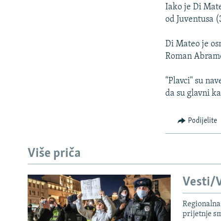
ISPRIČAJ MI
Iako je Di Mat
DNEVNO@RSE
od Juventusa (3
SPECIJALI RSE
Di Mateo je os
VIŠE OD NASLOVA
Roman Abramo
GENOCID U SREBRENICI
"Plavci" su nav
POPLAVE I KLIZIŠTA U BIH 2024.
da su glavni k
TV LIBERTY
Podijelite
POST SCRIPTUM
MOJA EVROPA
Više priča
TRI DECENIJE OD RATA U BIH
SVE KARTE DEJTONA
Vesti/V
NASTANAK I RASPAD JUGOSLAVIJE
Regionalna 
prijetnje 