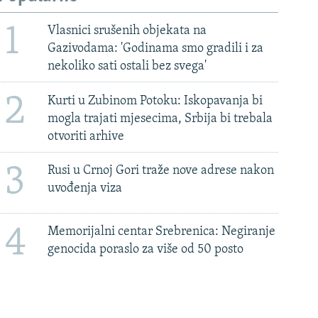
1
Vlasnici srušenih objekata na
Gazivodama: 'Godinama smo gradili i za
nekoliko sati ostali bez svega'
2
Kurti u Zubinom Potoku: Iskopavanja bi
mogla trajati mjesecima, Srbija bi trebala
otvoriti arhive
3
Rusi u Crnoj Gori traže nove adrese nakon
uvođenja viza
4
Memorijalni centar Srebrenica: Negiranje
genocida poraslo za više od 50 posto