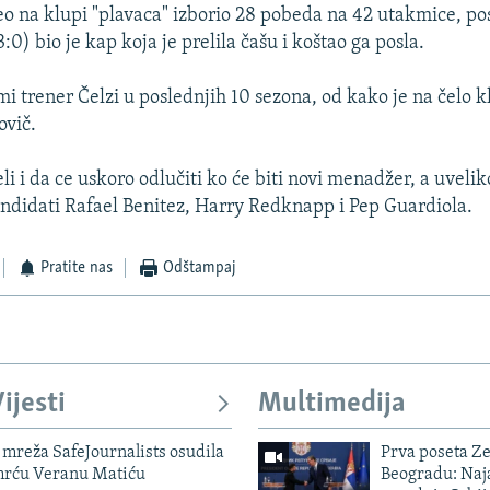
eo na klupi "plavaca" izborio 28 pobeda na 42 utakmice, po
:0) bio je kap koja je prelila čašu i koštao ga posla.
mi trener Čelzi u poslednjih 10 sezona, od kako je na čelo 
vič.
eli i da ce uskoro odlučiti ko će biti novi menadžer, a uveli
andidati Rafael Benitez, Harry Redknapp i Pep Guardiola.
Pratite nas
Odštampaj
ijesti
Multimedija
mreža SafeJournalists osudila
Prva poseta Z
smrću Veranu Matiću
Beogradu: Naja