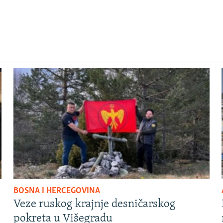
BOSNA I HERCEGOVINA
Veze ruskog krajnje desničarskog
pokreta u Višegradu