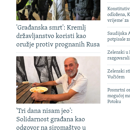
Konstituti
odložena, K
vrijeme' za
'Građanska smrt': Kremlj
Saudijska A
državljanstvo koristi kao
potpisale 
oružje protiv prognanih Rusa
Zelenski u 
razgovarali
Zelenski st
Vučićem
Posmrtni os
mogućoj ma
Potoku
'Tri dana nisam jeo':
Solidarnost građana kao
odgovor na siromaštvo u