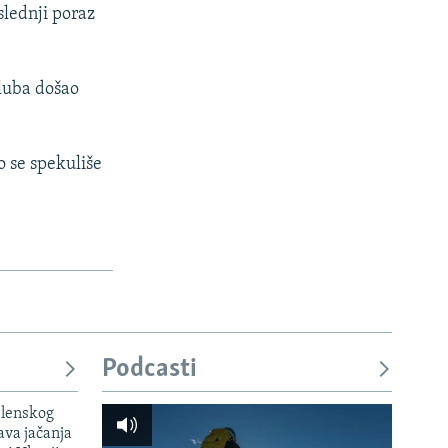
slednji poraz
kluba došao
ko se spekuliše
Podcasti
elenskog
va jačanja