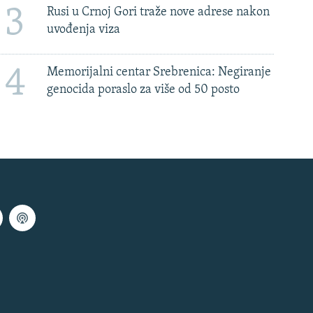
3
Rusi u Crnoj Gori traže nove adrese nakon
uvođenja viza
4
Memorijalni centar Srebrenica: Negiranje
genocida poraslo za više od 50 posto