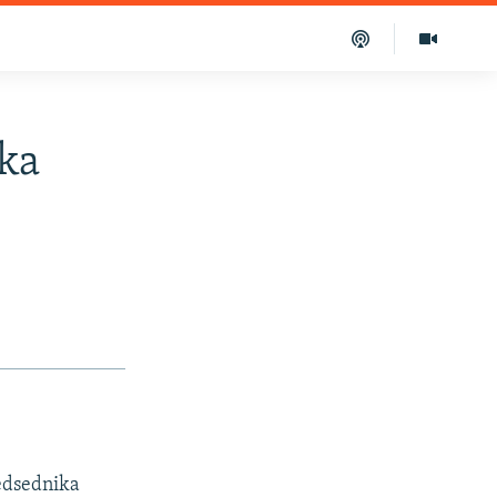
ika
redsednika