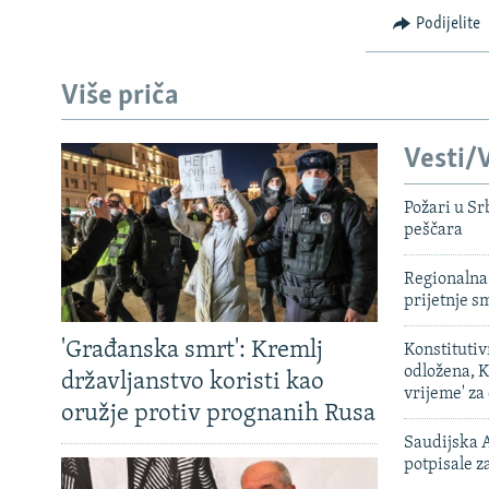
Podijelite
Više priča
Vesti/V
Požari u Sr
peščara
Regionalna 
prijetnje 
'Građanska smrt': Kremlj
Konstituti
odložena, K
državljanstvo koristi kao
vrijeme' za
oružje protiv prognanih Rusa
Saudijska A
potpisale 