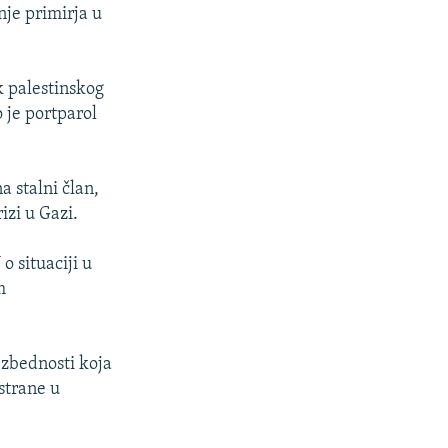
je primirja u
k palestinskog
 je portparol
a stalni član,
izi u Gazi.
o situaciji u
m
ezbednosti koja
 strane u