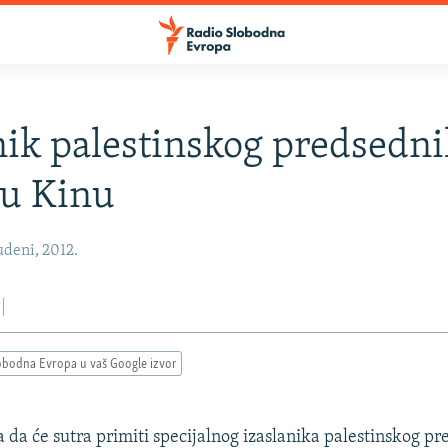
nik palestinskog predsedn
 u Kinu
udeni, 2012.
obodna Evropa u vaš Google izvor
la da će sutra primiti specijalnog izaslanika palestinskog p