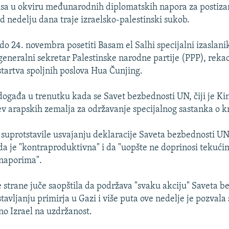
 u okviru međunarodnih diplomatskih napora za postizan
od nedelju dana traje izraelsko-palestinski sukob.
 do 24. novembra posetiti Basam el Salhi specijalni izaslani
generalni sekretar Palestinske narodne partije (PPP), rekao
tartva spoljnih poslova Hua Čunjing.
događa u trenutku kada se Savet bezbednosti UN, čiji je Kin
v arapskih zemalja za održavanje specijalnog sastanka o kr
 suprotstavile usvajanju deklaracije Saveta bezbednosti UN 
 da je "kontraproduktivna" i da "uopšte ne doprinosi tekući
naporima".
je strane juče saopštila da podržava "svaku akciju" Saveta b
stavljanju primirja u Gazi i više puta ove nedelje je pozvala
o Izrael na uzdržanost.