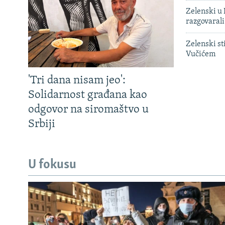
Zelenski u 
razgovarali
Zelenski st
Vučićem
'Tri dana nisam jeo':
Solidarnost građana kao
odgovor na siromaštvo u
Srbiji
U fokusu