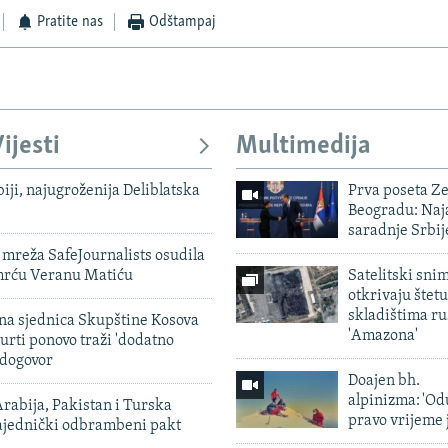
Pratite nas
Odštampaj
ijesti
Multimedija
biji, najugroženija Deliblatska
Prva poseta Z
Beogradu: Naja
saradnje Srbij
mreža SafeJournalists osudila
smrću Veranu Matiću
Satelitski sni
otkrivaju štetu
skladištima r
vna sjednica Skupštine Kosova
'Amazona'
urti ponovo traži 'dodatno
 dogovor
Doajen bh.
alpinizma: 'Od
rabija, Pakistan i Turska
pravo vrijeme 
zajednički odbrambeni pakt