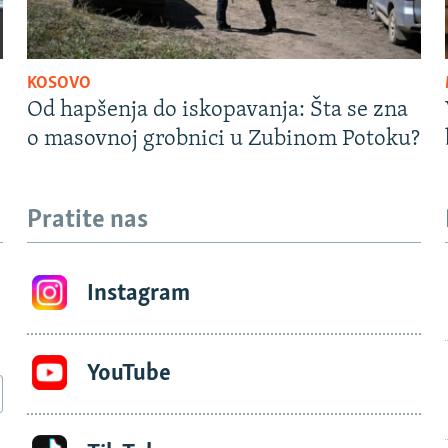
KOSOVO
Od hapšenja do iskopavanja: Šta se zna
o masovnoj grobnici u Zubinom Potoku?
Pratite nas
Instagram
YouTube