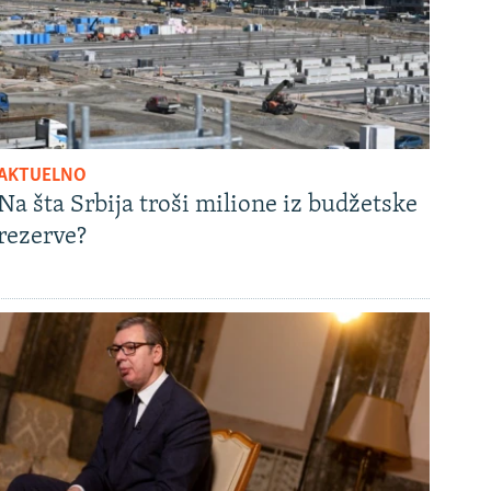
AKTUELNO
Na šta Srbija troši milione iz budžetske
rezerve?