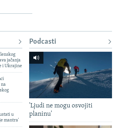
Podcasti
elenskog
va jačanja
e i Ukrajine
mci
 na
uskog
'Ljudi ne mogu osvojiti
planinu'
ustati u
je mantra'