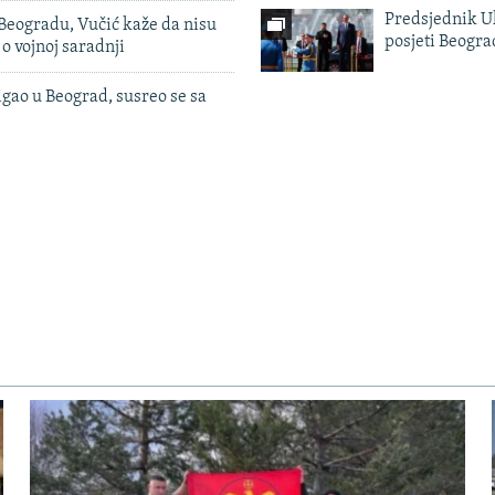
Predsjednik U
Beogradu, Vučić kaže da nisu
posjeti Beogr
 o vojnoj saradnji
igao u Beograd, susreo se sa