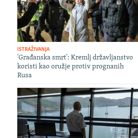
ISTRAŽIVANJA
'Građanska smrt': Kremlj državljanstvo
koristi kao oružje protiv prognanih
Rusa