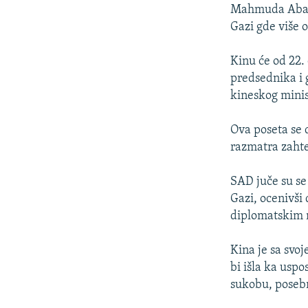
ISPRIČAJ MI
Mahmuda Abasa
DNEVNO@RSE
Gazi gde više 
SPECIJALI RSE
Kinu će od 22.
VIŠE OD NASLOVA
predsednika i 
kineskog minis
GENOCID U SREBRENICI
POPLAVE I KLIZIŠTA U BIH 2024.
Ova poseta se 
razmatra zahte
TV LIBERTY
POST SCRIPTUM
SAD juče su se
Gazi, ocenivši
MOJA EVROPA
diplomatskim 
TRI DECENIJE OD RATA U BIH
SVE KARTE DEJTONA
Kina je sa svo
bi išla ka uspo
NASTANAK I RASPAD JUGOSLAVIJE
sukobu, posebn