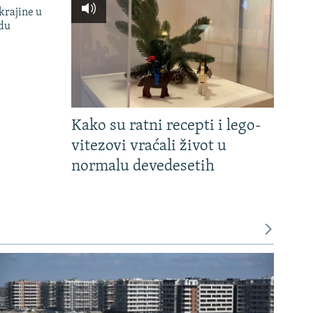
krajine u
adu
Kako su ratni recepti i lego-
vitezovi vraćali život u
normalu devedesetih