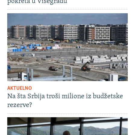
pokreta u Višegradu
AKTUELNO
Na šta Srbija troši milione iz budžetske
rezerve?