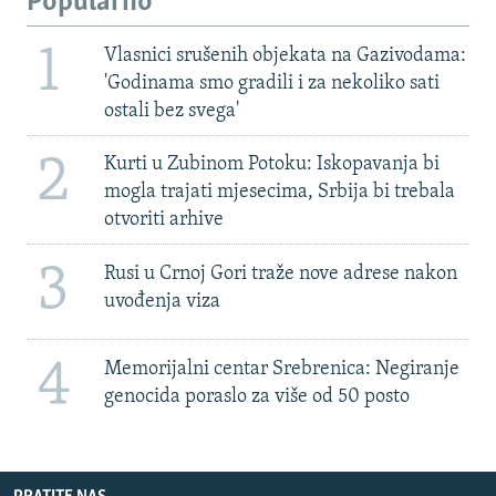
Popularno
1
Vlasnici srušenih objekata na Gazivodama:
'Godinama smo gradili i za nekoliko sati
ostali bez svega'
2
Kurti u Zubinom Potoku: Iskopavanja bi
mogla trajati mjesecima, Srbija bi trebala
otvoriti arhive
3
Rusi u Crnoj Gori traže nove adrese nakon
uvođenja viza
4
Memorijalni centar Srebrenica: Negiranje
genocida poraslo za više od 50 posto