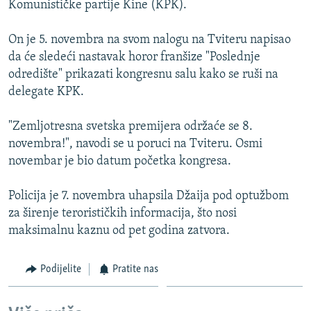
Komunističke partije Kine (KPK).
ISPRIČAJ MI
DNEVNO@RSE
On je 5. novembra na svom nalogu na Tviteru napisao
da će sledeći nastavak horor franšize "Poslednje
SPECIJALI RSE
odredište" prikazati kongresnu salu kako se ruši na
VIŠE OD NASLOVA
delegate KPK.
PRATITE NAS
GENOCID U SREBRENICI
"Zemljotresna svetska premijera održaće se 8.
POPLAVE I KLIZIŠTA U BIH 2024.
novembra!", navodi se u poruci na Tviteru. Osmi
novembar je bio datum početka kongresa.
TV LIBERTY
Sve RFE/RL stranice
POST SCRIPTUM
Policija je 7. novembra uhapsila Džaija pod optužbom
za širenje terorističkih informacija, što nosi
MOJA EVROPA
maksimalnu kaznu od pet godina zatvora.
TRI DECENIJE OD RATA U BIH
SVE KARTE DEJTONA
Podijelite
Pratite nas
NASTANAK I RASPAD JUGOSLAVIJE