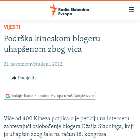
Dostupni
linkovi
Pređite
VIJESTI
na
VIJESTI
Podrška kineskom blogeru
glavni
BOSNA I HERCEGOVINA
sadržaj
uhapšenom zbog vica
SRBIJA
Pređite
na
21. novembar/studeni, 2012.
KOSOVO
glavnu
CRNA GORA
Podijelite
navigaciju
Pređite
VIZUELNO
na
Dodajte Radio Slobodna Evropa u vaš Google izvor
PODCASTI
VIDEO
pretragu
RAT U UKRAJINI
FOTOGALERIJE
Više od 400 Kineza potpisalo je peticiju na internetu
KINA NA BALKANU
INFOGRAFIKE
zahtevajući oslobođenje blogera Džaija Siaobinga, koji
je uhapšen zbog šale na račun 18. kongresa
RSE PRIČE IZ SVIJETA