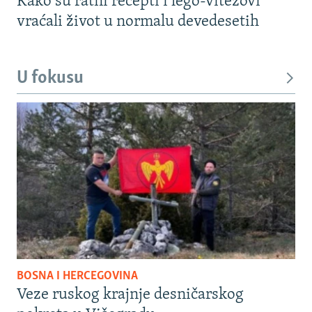
Kako su ratni recepti i lego-vitezovi
vraćali život u normalu devedesetih
U fokusu
BOSNA I HERCEGOVINA
Veze ruskog krajnje desničarskog