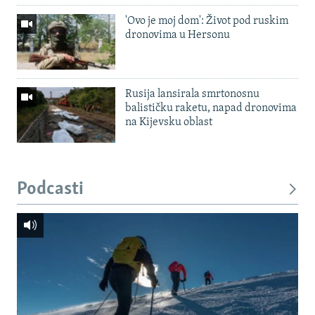
'Ovo je moj dom': Život pod ruskim
dronovima u Hersonu
Rusija lansirala smrtonosnu
balističku raketu, napad dronovima
na Kijevsku oblast
Podcasti