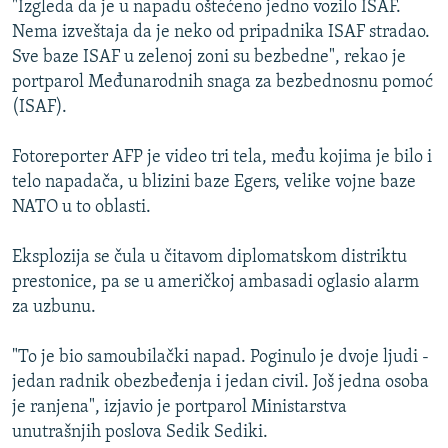
"Izgleda da je u napadu oštećeno jedno vozilo ISAF.
ISPRIČAJ MI
Nema izveštaja da je neko od pripadnika ISAF stradao.
DNEVNO@RSE
Sve baze ISAF u zelenoj zoni su bezbedne", rekao je
portparol Međunarodnih snaga za bezbednosnu pomoć
SPECIJALI RSE
(ISAF).
VIŠE OD NASLOVA
PRATITE NAS
Fotoreporter AFP je video tri tela, među kojima je bilo i
GENOCID U SREBRENICI
telo napadača, u blizini baze Egers, velike vojne baze
POPLAVE I KLIZIŠTA U BIH 2024.
NATO u to oblasti.
TV LIBERTY
Sve RFE/RL stranice
Eksplozija se čula u čitavom diplomatskom distriktu
POST SCRIPTUM
prestonice, pa se u američkoj ambasadi oglasio alarm
za uzbunu.
MOJA EVROPA
TRI DECENIJE OD RATA U BIH
"To je bio samoubilački napad. Poginulo je dvoje ljudi -
SVE KARTE DEJTONA
jedan radnik obezbeđenja i jedan civil. Još jedna osoba
je ranjena", izjavio je portparol Ministarstva
NASTANAK I RASPAD JUGOSLAVIJE
unutrašnjih poslova Sedik Sediki.