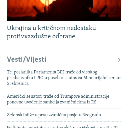
Ukrajina u kritičnom nedostaku
protivvazdušne odbrane
Vesti/Vijesti
Tri poslanika Parlamenta BiH traže od visokog
predstavnika i PIC-a poseban status za Memorijalni centar
Srebrenica
Američki senatori traže od Trumpove administracije
ponovno uvođenje sankcija zvaničnicima iz RS
Zelenski stiže u prvu zvaničnu posjetu Beogradu