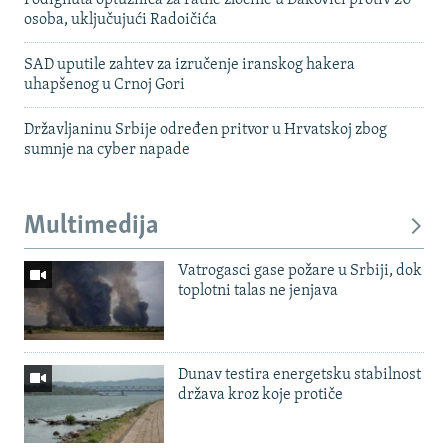
Podignuta optužnica za ratne zločine u Đakovici protiv 20
osoba, uključujući Radoičića
SAD uputile zahtev za izručenje iranskog hakera
uhapšenog u Crnoj Gori
Državljaninu Srbije određen pritvor u Hrvatskoj zbog
sumnje na cyber napade
Multimedija
Vatrogasci gase požare u Srbiji, dok
toplotni talas ne jenjava
Dunav testira energetsku stabilnost
država kroz koje protiče