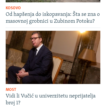
KOSOVO
Od hapšenja do iskopavanja: Šta se zna o
masovnoj grobnici u Zubinom Potoku?
MOST
Vidi li Vučić u univerzitetu neprijatelja
broj 1?