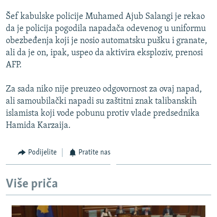
Šef kabulske policije Muhamed Ajub Salangi je rekao
da je policija pogodila napadača odevenog u uniformu
obezbeđenja koji je nosio automatsku pušku i granate,
ali da je on, ipak, uspeo da aktivira eksploziv, prenosi
AFP.
Za sada niko nije preuzeo odgovornost za ovaj napad,
ali samoubilački napadi su zaštitni znak talibanskih
islamista koji vode pobunu protiv vlade predsednika
Hamida Karzaija.
Podijelite
Pratite nas
Više priča