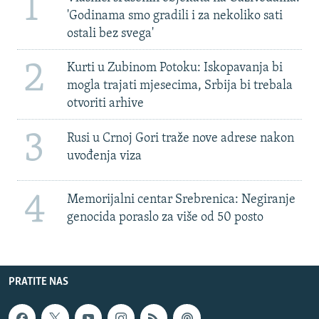
1
'Godinama smo gradili i za nekoliko sati
ostali bez svega'
2
Kurti u Zubinom Potoku: Iskopavanja bi
mogla trajati mjesecima, Srbija bi trebala
otvoriti arhive
3
Rusi u Crnoj Gori traže nove adrese nakon
uvođenja viza
4
Memorijalni centar Srebrenica: Negiranje
genocida poraslo za više od 50 posto
PRATITE NAS