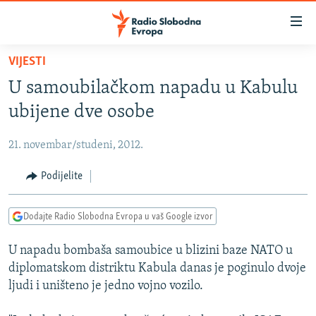
Dostupni
linkovi
Pređite
VIJESTI
na
VIJESTI
U samoubilačkom napadu u Kabulu
glavni
BOSNA I HERCEGOVINA
sadržaj
ubijene dve osobe
SRBIJA
Pređite
na
21. novembar/studeni, 2012.
KOSOVO
glavnu
CRNA GORA
Podijelite
navigaciju
Pređite
VIZUELNO
na
Dodajte Radio Slobodna Evropa u vaš Google izvor
PODCASTI
VIDEO
pretragu
U napadu bombaša samoubice u blizini baze NATO u
RAT U UKRAJINI
FOTOGALERIJE
diplomatskom distriktu Kabula danas je poginulo dvoje
KINA NA BALKANU
INFOGRAFIKE
ljudi i uništeno je jedno vojno vozilo.
RSE PRIČE IZ SVIJETA