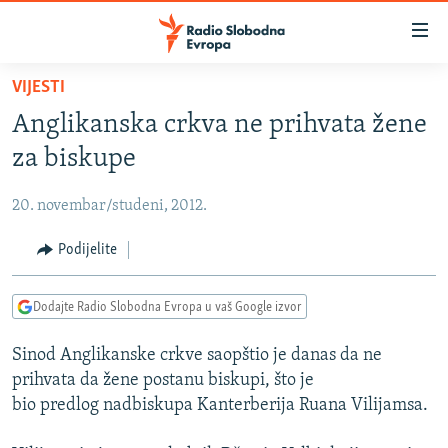
Dostupni
linkovi
Pređite
VIJESTI
na
VIJESTI
Anglikanska crkva ne prihvata žene
glavni
BOSNA I HERCEGOVINA
sadržaj
za biskupe
SRBIJA
Pređite
na
20. novembar/studeni, 2012.
KOSOVO
glavnu
CRNA GORA
Podijelite
navigaciju
Pređite
VIZUELNO
na
Dodajte Radio Slobodna Evropa u vaš Google izvor
PODCASTI
VIDEO
pretragu
Sinod Anglikanske crkve saopštio je danas da ne
RAT U UKRAJINI
FOTOGALERIJE
prihvata da žene postanu biskupi, što je
KINA NA BALKANU
INFOGRAFIKE
bio predlog nadbiskupa Kanterberija Ruana Vilijamsa.
RSE PRIČE IZ SVIJETA