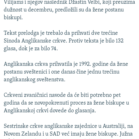
Vilijams i njegov naslednik Džastin Velbi, koji preuzima
ISPRIČAJ MI
dužnost u decembru, predložili su da žene postanu
DNEVNO@RSE
biskupi.
SPECIJALI RSE
Tekst prelodga je trebalo da prihvati dve trećine
VIŠE OD NASLOVA
Sinoda Anglikanske crkve. Protiv teksta je bilo 132
PRATITE NAS
glasa, dok je za bilo 74.
GENOCID U SREBRENICI
POPLAVE I KLIZIŠTA U BIH 2024.
Anglikanska crkva prihvatila je 1992. godine da žene
postanu sveštenici i one danas čine jednu trećinu
TV LIBERTY
Sve RFE/RL stranice
anglikanskog sveštenstva.
POST SCRIPTUM
Crkveni zvaničnici navode da će biti potrebno pet
MOJA EVROPA
godina da se novopokrenuti proces za žene biskupe u
TRI DECENIJE OD RATA U BIH
Anglikanskoj crkvi dovede do glasanja.
SVE KARTE DEJTONA
Sestrinske crkve anglikanske zajednice u Australiji, na
NASTANAK I RASPAD JUGOSLAVIJE
Novom Zelandu i u SAD već imaju žene biskupe. Južna