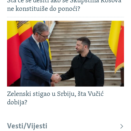
Šta će se desiti ako se Skupština Kosova
ne konstituiše do ponoći?
Zelenski stigao u Srbiju, šta Vučić
dobija?
Vesti/Vijesti