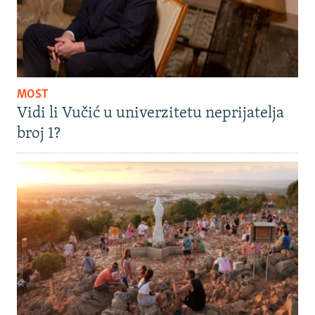
MOST
Vidi li Vučić u univerzitetu neprijatelja
broj 1?