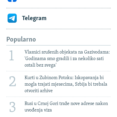
Telegram
Popularno
1
Vlasnici srušenih objekata na Gazivodama:
'Godinama smo gradili i za nekoliko sati
ostali bez svega'
2
Kurti u Zubinom Potoku: Iskopavanja bi
mogla trajati mjesecima, Srbija bi trebala
otvoriti arhive
3
Rusi u Crnoj Gori traže nove adrese nakon
uvođenja viza