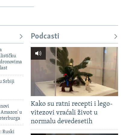
Podcasti
a
lističku
 dronovima
last
u Srbiji
Kako su ratni recepti i lego-
onovi
vitezovi vraćali život u
i Amazon' u
Peterburga
normalu devedesetih
': Ruski