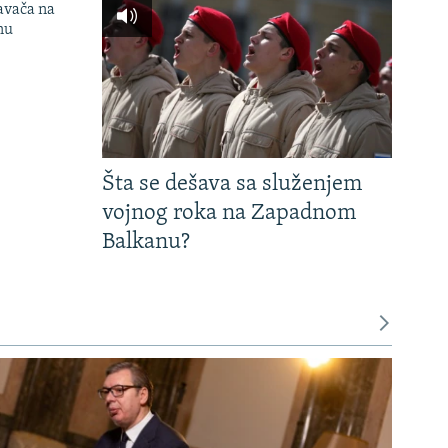
avača na
nu
Šta se dešava sa služenjem
vojnog roka na Zapadnom
Balkanu?