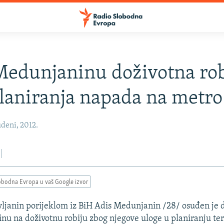
edunjaninu doživotna rob
laniranja napada na metro
deni, 2012.
obodna Evropa u vaš Google izvor
ljanin porijeklom iz BiH Adis Medunjanin /28/ osuđen je 
nu na doživotnu robiju zbog njegove uloge u planiranju ter