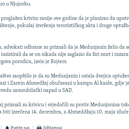
ro u Njujorku.
proglašen krivim ranije ove godine da je planirao da upot
štenje, pokušaj izvršenja terorističkog akta i druge optuž
 advokati odbrane su priznali da je Medunjanin želio da se
u insistirali da se on nikada nije saglasio da širi smrt i razar
egova porodica, javio je Rojters.
aštvo saopštilo je da su Medunjanin i ostala dvojica optuže
zi i Zarein Ahmedžaj obučavani u kampu Al kaide, gdje je
izvedu samoubilački napad u SAD.
j priznali su krivicu i svjedočili su protiv Medunjanina to
a biti izrečena 14. decembra, a Ahmeddžaju 10. maja iduće
Pratite nas
Odštampaj