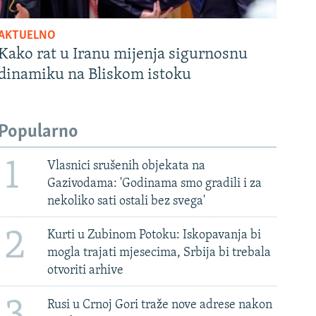
AKTUELNO
Kako rat u Iranu mijenja sigurnosnu
dinamiku na Bliskom istoku
Popularno
1
Vlasnici srušenih objekata na
Gazivodama: 'Godinama smo gradili i za
nekoliko sati ostali bez svega'
2
Kurti u Zubinom Potoku: Iskopavanja bi
mogla trajati mjesecima, Srbija bi trebala
otvoriti arhive
Rusi u Crnoj Gori traže nove adrese nakon