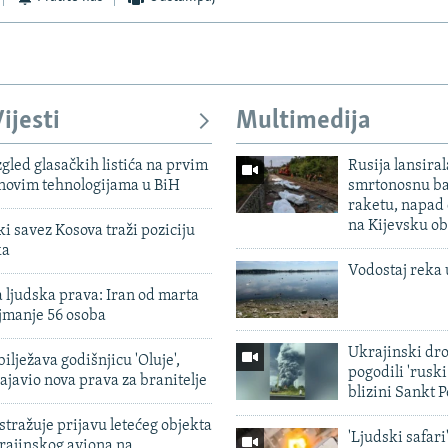
ijesti
Multimedija
zgled glasačkih listića na prvim
Rusija lansiral
 novim tehnologijama u BiH
smrtonosnu ba
raketu, napad
na Kijevsku ob
 savez Kosova traži poziciju
ka
Vodostaj reka 
 ljudska prava: Iran od marta
jmanje 56 osoba
Ukrajinski dr
ilježava godišnjicu 'Oluje',
pogodili 'rusk
ajavio nova prava za branitelje
blizini Sankt 
tražuje prijavu letećeg objekta
'Ljudski safari
krajinskog aviona na