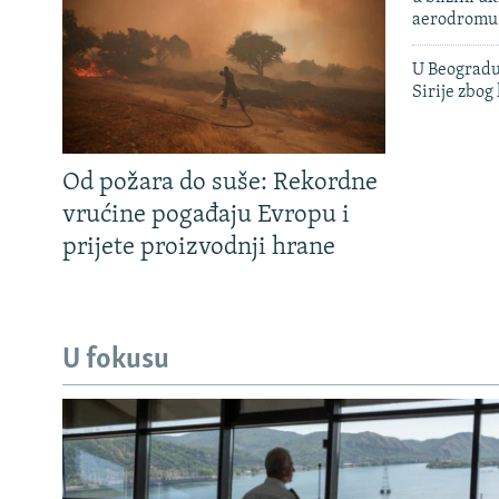
aerodromu
U Beogradu
Sirije zbog
Od požara do suše: Rekordne
vrućine pogađaju Evropu i
prijete proizvodnji hrane
U fokusu