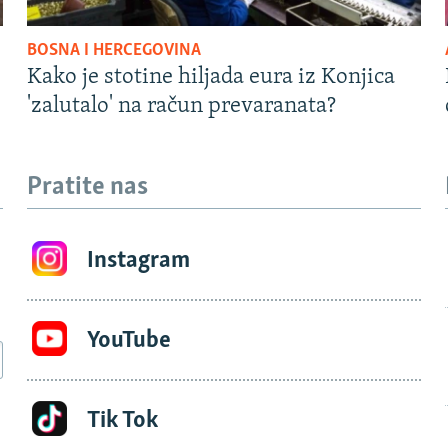
BOSNA I HERCEGOVINA
Kako je stotine hiljada eura iz Konjica
'zalutalo' na račun prevaranata?
Pratite nas
Instagram
YouTube
Tik Tok