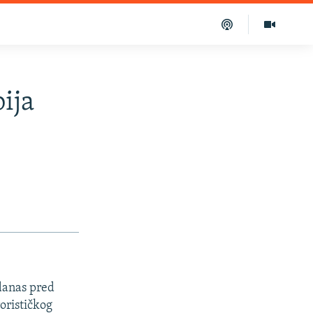
ija
danas pred
orističkog