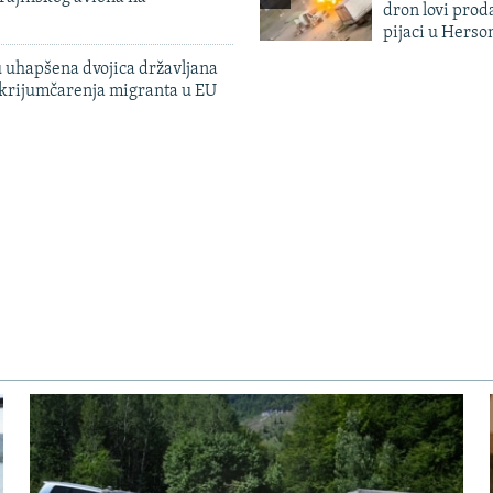
dron lovi prod
pijaci u Herso
 uhapšena dvojica državljana
 krijumčarenja migranta u EU