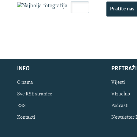
Pratite nas
INFO
PRETRAŽI
O nama
Vijesti
Sve RSE stranice
Vizuelno
PRATITE NAS
RSS
Podcasti
Kontakti
Newsletter
Sve RFE/RL stranice