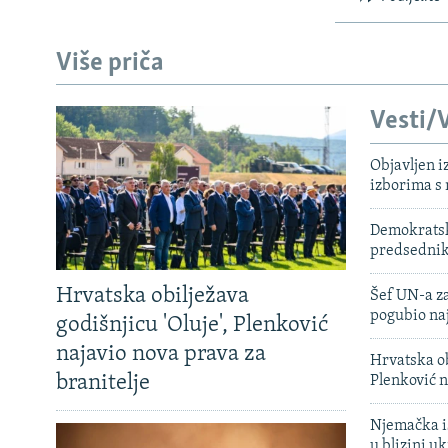
Više priča
Vesti/V
Objavljen i
izborima s
Demokratski
predsedni
Hrvatska obilježava
Šef UN-a za
pogubio na
godišnjicu 'Oluje', Plenković
najavio nova prava za
Hrvatska ob
branitelje
Plenković n
Njemačka is
u blizini u