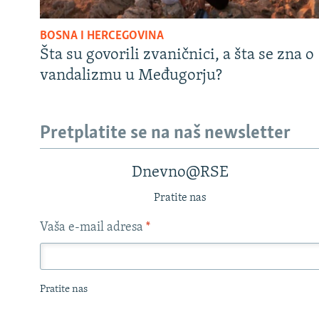
BOSNA I HERCEGOVINA
Šta su govorili zvaničnici, a šta se zna o
vandalizmu u Međugorju?
Pretplatite se na naš newsletter
Dnevno@RSE
Pratite nas
Vaša e-mail adresa
*
Pratite nas