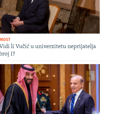
MOST
Vidi li Vučić u univerzitetu neprijatelja
broj 1?