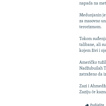
ISPRIČAJ MI
napada na met
DNEVNO@RSE
Medunjanin je 
SPECIJALI RSE
za masovno uni
VIŠE OD NASLOVA
terorizmom.
GENOCID U SREBRENICI
Tokom suđenja,
POPLAVE I KLIZIŠTA U BIH 2024.
talibane, ali s
kojem živi i nj
TV LIBERTY
POST SCRIPTUM
Američko tužil
Nadžubuilah Ta
MOJA EVROPA
zatraženo da 
TRI DECENIJE OD RATA U BIH
SVE KARTE DEJTONA
Zazi i Ahmedža
Zaziju će kazn
NASTANAK I RASPAD JUGOSLAVIJE
Podijelite