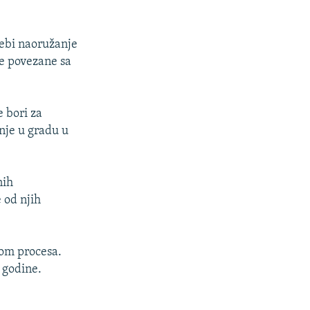
rebi naoružanje
be povezane sa
 bori za
anje u gradu u
nih
 od njih
kom procesa.
 godine.