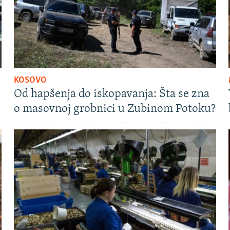
KOSOVO
Od hapšenja do iskopavanja: Šta se zna
o masovnoj grobnici u Zubinom Potoku?