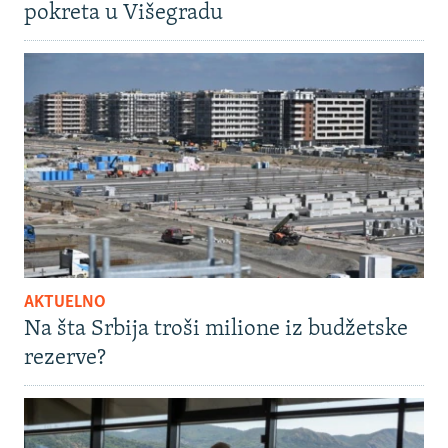
pokreta u Višegradu
AKTUELNO
Na šta Srbija troši milione iz budžetske
rezerve?