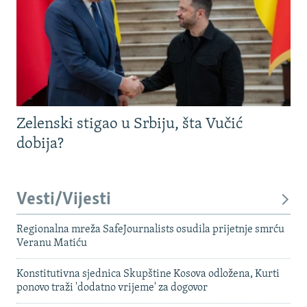
Zelenski stigao u Srbiju, šta Vučić
dobija?
Vesti/Vijesti
Regionalna mreža SafeJournalists osudila prijetnje smrću
Veranu Matiću
Konstitutivna sjednica Skupštine Kosova odložena, Kurti
ponovo traži 'dodatno vrijeme' za dogovor