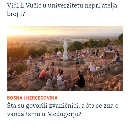
Vidi li Vučić u univerzitetu neprijatelja
broj 1?
BOSNA I HERCEGOVINA
Šta su govorili zvaničnici, a šta se zna o
vandalizmu u Međugorju?