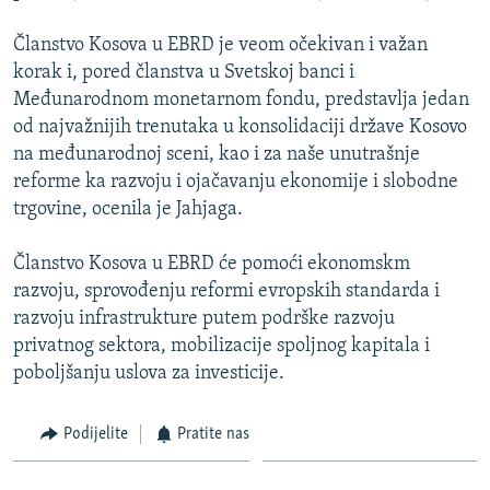
ISPRIČAJ MI
Članstvo Kosova u EBRD je veom očekivan i važan
DNEVNO@RSE
korak i, pored članstva u Svetskoj banci i
SPECIJALI RSE
Međunarodnom monetarnom fondu, predstavlja jedan
od najvažnijih trenutaka u konsolidaciji države Kosovo
VIŠE OD NASLOVA
na međunarodnoj sceni, kao i za naše unutrašnje
PRATITE NAS
GENOCID U SREBRENICI
reforme ka razvoju i ojačavanju ekonomije i slobodne
trgovine, ocenila je Jahjaga.
POPLAVE I KLIZIŠTA U BIH 2024.
TV LIBERTY
Sve RFE/RL stranice
Članstvo Kosova u EBRD će pomoći ekonomskm
razvoju, sprovođenju reformi evropskih standarda i
POST SCRIPTUM
razvoju infrastrukture putem podrške razvoju
MOJA EVROPA
privatnog sektora, mobilizacije spoljnog kapitala i
poboljšanju uslova za investicije.
TRI DECENIJE OD RATA U BIH
SVE KARTE DEJTONA
Podijelite
Pratite nas
NASTANAK I RASPAD JUGOSLAVIJE