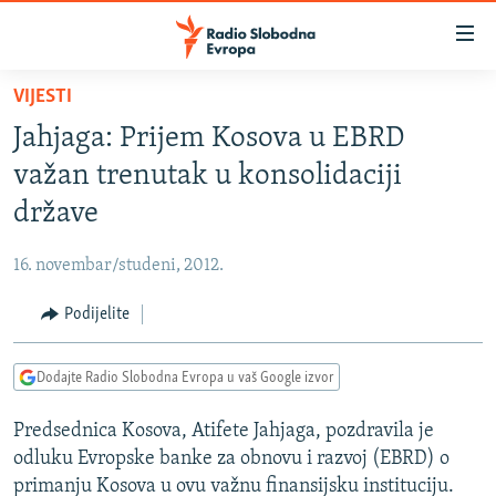
Dostupni
linkovi
Pređite
VIJESTI
na
VIJESTI
Jahjaga: Prijem Kosova u EBRD
glavni
BOSNA I HERCEGOVINA
sadržaj
važan trenutak u konsolidaciji
SRBIJA
Pređite
države
na
KOSOVO
glavnu
16. novembar/studeni, 2012.
CRNA GORA
navigaciju
Pređite
Podijelite
VIZUELNO
na
PODCASTI
VIDEO
pretragu
Dodajte Radio Slobodna Evropa u vaš Google izvor
RAT U UKRAJINI
FOTOGALERIJE
Predsednica Kosova, Atifete Jahjaga, pozdravila je
KINA NA BALKANU
INFOGRAFIKE
odluku Evropske banke za obnovu i razvoj (EBRD) o
RSE PRIČE IZ SVIJETA
primanju Kosova u ovu važnu finansijsku instituciju.