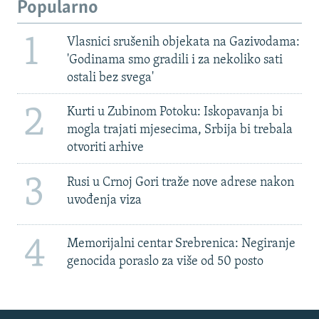
Popularno
1
Vlasnici srušenih objekata na Gazivodama:
'Godinama smo gradili i za nekoliko sati
ostali bez svega'
2
Kurti u Zubinom Potoku: Iskopavanja bi
mogla trajati mjesecima, Srbija bi trebala
otvoriti arhive
3
Rusi u Crnoj Gori traže nove adrese nakon
uvođenja viza
4
Memorijalni centar Srebrenica: Negiranje
genocida poraslo za više od 50 posto