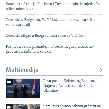
Saudijska Arabija, Pakistan i Turska potpisale zajednički
odbrambeni pakt
Zelenski u Beogradu, Vučić kaže da nisu razgovarali o
vojnoj saradnji
Zelenski stigao u Beograd, susreo se sa Vučićem
Posmrtni ostaci pronađeni u trećoj mogućoj masovnoj
grobnici u Zubinom Potoku
Multimedija
Prva poseta Zelenskog Beogradu:
Najava jačanja saradnje Srbije i
Ukrajine
Satelitski snimci otkrivaju štetu na