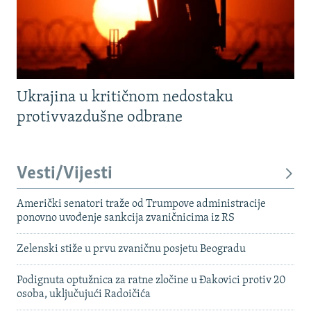
Ukrajina u kritičnom nedostaku
protivvazdušne odbrane
Vesti/Vijesti
Američki senatori traže od Trumpove administracije
ponovno uvođenje sankcija zvaničnicima iz RS
Zelenski stiže u prvu zvaničnu posjetu Beogradu
Podignuta optužnica za ratne zločine u Đakovici protiv 20
osoba, uključujući Radoičića