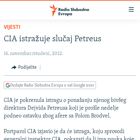
Dostupni
linkovi
Pređite
VIJESTI
na
VIJESTI
CIA istražuje slučaj Petreus
glavni
BOSNA I HERCEGOVINA
sadržaj
16. novembar/studeni, 2012.
SRBIJA
Pređite
na
KOSOVO
Podijelite
glavnu
CRNA GORA
navigaciju
Dodajte Radio Slobodna Evropa u vaš Google izvor
Pređite
VIZUELNO
na
CIA je pokrenula istragu o ponašanju njenog bivšeg
PODCASTI
VIDEO
pretragu
direktora Dejvida Petreusa koji je prošle nedelje
RAT U UKRAJINI
FOTOGALERIJE
podneo ostavku zbog afere sa Polom Brodvel.
KINA NA BALKANU
INFOGRAFIKE
Portparol CIA izjavio je da će istraga, koju sprovodi
RSE PRIČE IZ SVIJETA
generalni inspektor CIA, pokazati da li ima pouka koje