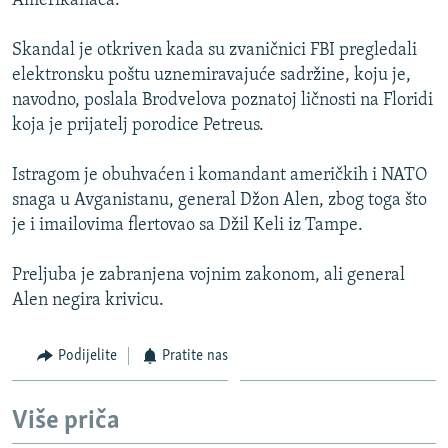
Amerikanaca.
Skandal je otkriven kada su zvaničnici FBI pregledali
elektronsku poštu uznemiravajuće sadržine, koju je,
navodno, poslala Brodvelova poznatoj ličnosti na Floridi
koja je prijatelj porodice Petreus.
Istragom je obuhvaćen i komandant američkih i NATO
snaga u Avganistanu, general Džon Alen, zbog toga što
je i imailovima flertovao sa Džil Keli iz Tampe.
Preljuba je zabranjena vojnim zakonom, ali general
Alen negira krivicu.
Podijelite
Pratite nas
Više priča