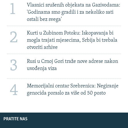
1
Vlasnici srušenih objekata na Gazivodama:
'Godinama smo gradili i za nekoliko sati
ostali bez svega'
2
Kurti u Zubinom Potoku: Iskopavanja bi
mogla trajati mjesecima, Srbija bi trebala
otvoriti arhive
3
Rusi u Crnoj Gori traže nove adrese nakon
uvođenja viza
4
Memorijalni centar Srebrenica: Negiranje
genocida poraslo za više od 50 posto
PRATITE NAS