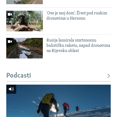
'Ovo je moj dom': Život pod ruskim
dronovima u Hersonu
Rusija lansirala smrtonosnu
balističku raketu, napad dronovima
na Kijevsku oblast
Podcasti