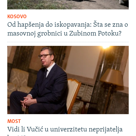
KOSOVO
Od hapšenja do iskopavanja: Šta se zna o
masovnoj grobnici u Zubinom Potoku?
MOST
Vidi li Vučić u univerzitetu neprijatelja