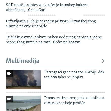
SAD uputile zahtev za izručenje iranskog hakera
uhapšenog u Crnoj Gori
Državljaninu Srbije određen pritvor u Hrvatskoj zbog
sumnje na cyber napade
Tužilaštvo izvodi dokaze nakon nedavnog hapšenja jedne
osobe zbog sumnje na ratni zločin na Kosovu
Multimedija
Vatrogasci gase požare u Srbiji, dok
toplotni talas ne jenjava
Dunav testira energetsku stabilnost
država kroz koje protiče