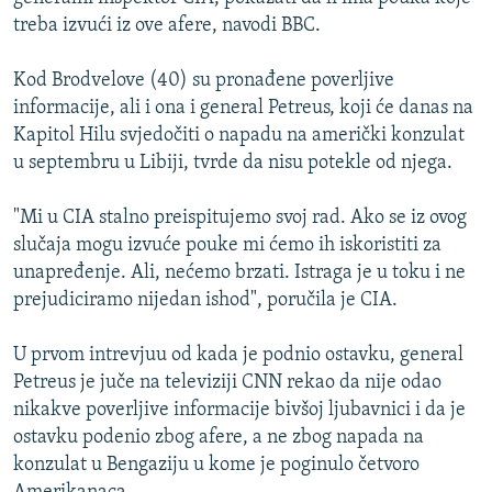
ISPRIČAJ MI
treba izvući iz ove afere, navodi BBC.
DNEVNO@RSE
Kod Brodvelove (40) su pronađene poverljive
SPECIJALI RSE
informacije, ali i ona i general Petreus, koji će danas na
Kapitol Hilu svjedočiti o napadu na američki konzulat
VIŠE OD NASLOVA
PRATITE NAS
u septembru u Libiji, tvrde da nisu potekle od njega.
GENOCID U SREBRENICI
"Mi u CIA stalno preispitujemo svoj rad. Ako se iz ovog
POPLAVE I KLIZIŠTA U BIH 2024.
slučaja mogu izvuće pouke mi ćemo ih iskoristiti za
TV LIBERTY
Sve RFE/RL stranice
unapređenje. Ali, nećemo brzati. Istraga je u toku i ne
POST SCRIPTUM
prejudiciramo nijedan ishod", poručila je CIA.
MOJA EVROPA
U prvom intrevjuu od kada je podnio ostavku, general
TRI DECENIJE OD RATA U BIH
Petreus je juče na televiziji CNN rekao da nije odao
nikakve poverljive informacije bivšoj ljubavnici i da je
SVE KARTE DEJTONA
ostavku podenio zbog afere, a ne zbog napada na
NASTANAK I RASPAD JUGOSLAVIJE
konzulat u Bengaziju u kome je poginulo četvoro