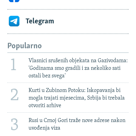
Telegram
Popularno
1
Vlasnici srušenih objekata na Gazivodama:
'Godinama smo gradili i za nekoliko sati
ostali bez svega'
2
Kurti u Zubinom Potoku: Iskopavanja bi
mogla trajati mjesecima, Srbija bi trebala
otvoriti arhive
3
Rusi u Crnoj Gori traže nove adrese nakon
uvođenja viza