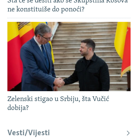
Šta će se desiti ako se Skupština Kosova
ne konstituiše do ponoći?
Zelenski stigao u Srbiju, šta Vučić
dobija?
Vesti/Vijesti