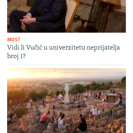
MOST
Vidi li Vučić u univerzitetu neprijatelja
broj 1?