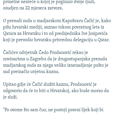
prmetne nesreće u kojoj je poginulo dvoje ljudi,
ISPRIČAJ MI
osudjen na 22 mjeseca zatvora.
DNEVNO@RSE
O presudi suda u madjarskom Kapošvaru Čačić je, kako
SPECIJALI RSE
pišu hrvatski mediji, saznao tokom povratnog leta iz
VIŠE OD NASLOVA
Qatara za Hrvatsku i to od predsjednika Ive Josipovića
PRATITE NAS
koji je prevodio hrvatsku privrednu delegaciju u Qatar.
GENOCID U SREBRENICI
POPLAVE I KLIZIŠTA U BIH 2024.
Čačićev odvjetnik Čedo Prodanović rekao je
novinarima u Zagrebu da je drugostupanjska presuda
TV LIBERTY
Sve RFE/RL stranice
madjarskog suda za njega veliko iznenadjenje pošto je
POST SCRIPTUM
sud preinačio uvjetnu kaznu.
MOJA EVROPA
Upitan gdje će Čačić služiti kaznu, Prodanović je
TRI DECENIJE OD RATA U BIH
odgovorio da će to biti u Hrvatskoj, ako bude morao da
SVE KARTE DEJTONA
je služi.
NASTANAK I RASPAD JUGOSLAVIJE
"Po ovome što sam čuo, ne postoji pravni lijek koji bi