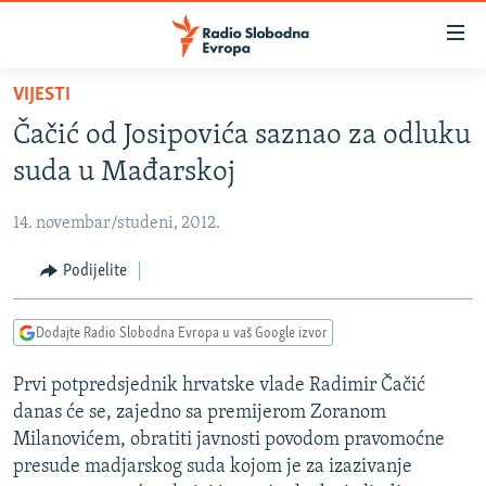
Dostupni
linkovi
Pređite
VIJESTI
na
VIJESTI
Čačić od Josipovića saznao za odluku
glavni
BOSNA I HERCEGOVINA
sadržaj
suda u Mađarskoj
SRBIJA
Pređite
na
14. novembar/studeni, 2012.
KOSOVO
glavnu
CRNA GORA
Podijelite
navigaciju
Pređite
VIZUELNO
na
Dodajte Radio Slobodna Evropa u vaš Google izvor
PODCASTI
VIDEO
pretragu
Prvi potpredsjednik hrvatske vlade Radimir Čačić
RAT U UKRAJINI
FOTOGALERIJE
danas će se, zajedno sa premijerom Zoranom
KINA NA BALKANU
INFOGRAFIKE
Milanovićem, obratiti javnosti povodom pravomoćne
presude madjarskog suda kojom je za izazivanje
RSE PRIČE IZ SVIJETA