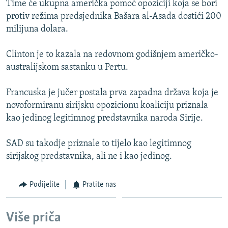
Time će ukupna američka pomoć opoziciji koja se bori
ISPRIČAJ MI
protiv režima predsjednika Bašara al-Asada dostići 200
DNEVNO@RSE
milijuna dolara.
SPECIJALI RSE
Clinton je to kazala na redovnom godišnjem američko-
VIŠE OD NASLOVA
australijskom sastanku u Pertu.
PRATITE NAS
GENOCID U SREBRENICI
Francuska je jučer postala prva zapadna država koja je
POPLAVE I KLIZIŠTA U BIH 2024.
novoformiranu sirijsku opozicionu koaliciju priznala
kao jedinog legitimnog predstavnika naroda Sirije.
TV LIBERTY
Sve RFE/RL stranice
POST SCRIPTUM
SAD su takodje priznale to tijelo kao legitimnog
sirijskog predstavnika, ali ne i kao jedinog.
MOJA EVROPA
TRI DECENIJE OD RATA U BIH
Podijelite
Pratite nas
SVE KARTE DEJTONA
NASTANAK I RASPAD JUGOSLAVIJE
Više priča