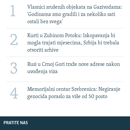
1
Vlasnici srušenih objekata na Gazivodama:
'Godinama smo gradili i za nekoliko sati
ostali bez svega'
2
Kurti u Zubinom Potoku: Iskopavanja bi
mogla trajati mjesecima, Srbija bi trebala
otvoriti arhive
3
Rusi u Crnoj Gori traže nove adrese nakon
uvođenja viza
4
Memorijalni centar Srebrenica: Negiranje
genocida poraslo za više od 50 posto
PRATITE NAS