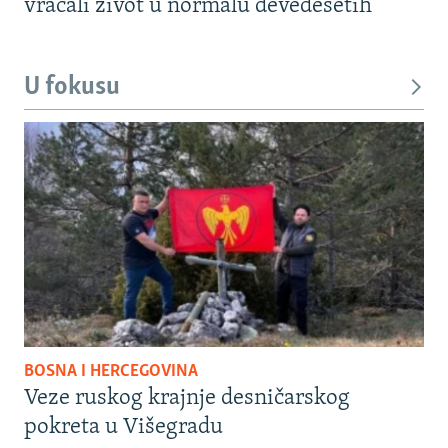
vraćali život u normalu devedesetih
U fokusu
BOSNA I HERCEGOVINA
Veze ruskog krajnje desničarskog
pokreta u Višegradu