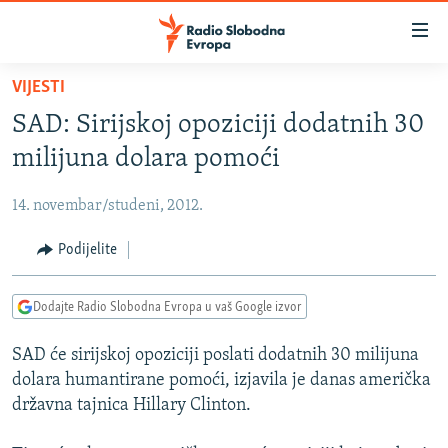
Dostupni
linkovi
Pređite
VIJESTI
na
VIJESTI
SAD: Sirijskoj opoziciji dodatnih 30
glavni
BOSNA I HERCEGOVINA
sadržaj
milijuna dolara pomoći
SRBIJA
Pređite
na
14. novembar/studeni, 2012.
KOSOVO
glavnu
CRNA GORA
Podijelite
navigaciju
Pređite
VIZUELNO
na
Dodajte Radio Slobodna Evropa u vaš Google izvor
PODCASTI
VIDEO
pretragu
SAD će sirijskoj opoziciji poslati dodatnih 30 milijuna
RAT U UKRAJINI
FOTOGALERIJE
dolara humantirane pomoći, izjavila je danas američka
KINA NA BALKANU
INFOGRAFIKE
državna tajnica Hillary Clinton.
RSE PRIČE IZ SVIJETA