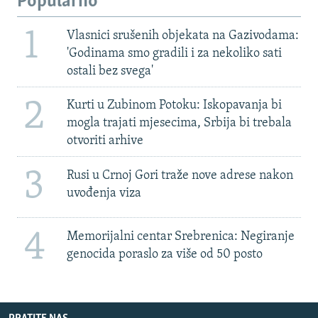
Popularno
1
Vlasnici srušenih objekata na Gazivodama:
'Godinama smo gradili i za nekoliko sati
ostali bez svega'
2
Kurti u Zubinom Potoku: Iskopavanja bi
mogla trajati mjesecima, Srbija bi trebala
otvoriti arhive
3
Rusi u Crnoj Gori traže nove adrese nakon
uvođenja viza
4
Memorijalni centar Srebrenica: Negiranje
genocida poraslo za više od 50 posto