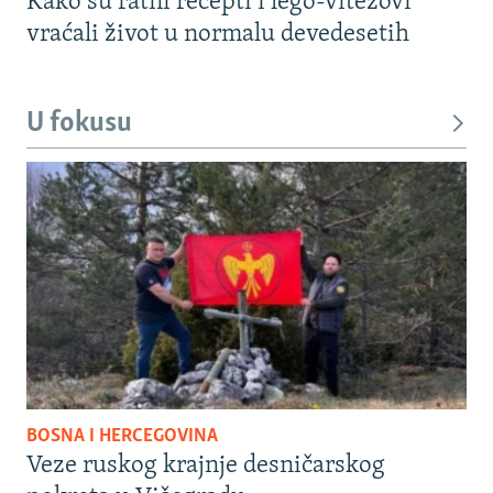
Kako su ratni recepti i lego-vitezovi
vraćali život u normalu devedesetih
U fokusu
BOSNA I HERCEGOVINA
Veze ruskog krajnje desničarskog