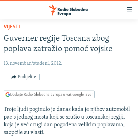
Dostupni
linkovi
Pređite
VIJESTI
na
VIJESTI
Guverner regije Toscana zbog
glavni
BOSNA I HERCEGOVINA
sadržaj
poplava zatražio pomoć vojske
SRBIJA
Pređite
na
13. novembar/studeni, 2012.
KOSOVO
glavnu
CRNA GORA
Podijelite
navigaciju
Pređite
VIZUELNO
na
Dodajte Radio Slobodna Evropa u vaš Google izvor
PODCASTI
VIDEO
pretragu
Troje ljudi poginulo je danas kada je njihov automobil
RAT U UKRAJINI
FOTOGALERIJE
pao s jednog mosta koji se srušio u toscanskoj regiji,
KINA NA BALKANU
INFOGRAFIKE
koja je već drugi dan pogođena velikim poplavama,
saopćile su vlasti.
RSE PRIČE IZ SVIJETA