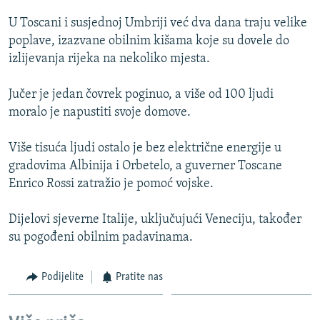
ISPRIČAJ MI
U Toscani i susjednoj Umbriji već dva dana traju velike
DNEVNO@RSE
poplave, izazvane obilnim kišama koje su dovele do
izlijevanja rijeka na nekoliko mjesta.
SPECIJALI RSE
VIŠE OD NASLOVA
Jučer je jedan čovrek poginuo, a više od 100 ljudi
PRATITE NAS
moralo je napustiti svoje domove.
GENOCID U SREBRENICI
POPLAVE I KLIZIŠTA U BIH 2024.
Više tisuća ljudi ostalo je bez električne energije u
gradovima Albinija i Orbetelo, a guverner Toscane
TV LIBERTY
Sve RFE/RL stranice
Enrico Rossi zatražio je pomoć vojske.
POST SCRIPTUM
Dijelovi sjeverne Italije, uključujući Veneciju, također
MOJA EVROPA
su pogođeni obilnim padavinama.
TRI DECENIJE OD RATA U BIH
SVE KARTE DEJTONA
Podijelite
Pratite nas
NASTANAK I RASPAD JUGOSLAVIJE