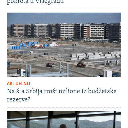
pokreta u Višegradu
AKTUELNO
Na šta Srbija troši milione iz budžetske
rezerve?