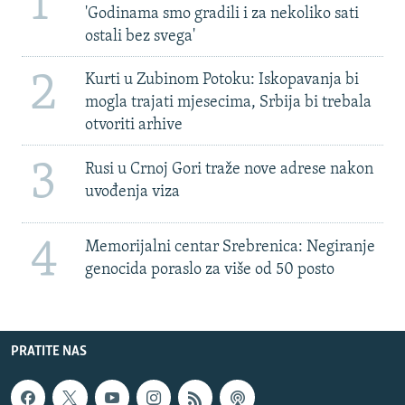
1
'Godinama smo gradili i za nekoliko sati
ostali bez svega'
2
Kurti u Zubinom Potoku: Iskopavanja bi
mogla trajati mjesecima, Srbija bi trebala
otvoriti arhive
3
Rusi u Crnoj Gori traže nove adrese nakon
uvođenja viza
4
Memorijalni centar Srebrenica: Negiranje
genocida poraslo za više od 50 posto
PRATITE NAS