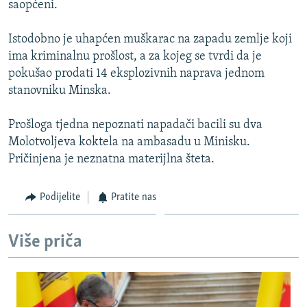
saopćeni.
ISPRIČAJ MI
DNEVNO@RSE
Istodobno je uhapćen muškarac na zapadu zemlje koji
ima kriminalnu prošlost, a za kojeg se tvrdi da je
SPECIJALI RSE
pokušao prodati 14 eksplozivnih naprava jednom
VIŠE OD NASLOVA
stanovniku Minska.
PRATITE NAS
GENOCID U SREBRENICI
Prošloga tjedna nepoznati napadači bacili su dva
POPLAVE I KLIZIŠTA U BIH 2024.
Molotvoljeva koktela na ambasadu u Minisku.
Pričinjena je neznatna materijlna šteta.
TV LIBERTY
Sve RFE/RL stranice
POST SCRIPTUM
Podijelite
Pratite nas
MOJA EVROPA
TRI DECENIJE OD RATA U BIH
Više priča
SVE KARTE DEJTONA
NASTANAK I RASPAD JUGOSLAVIJE