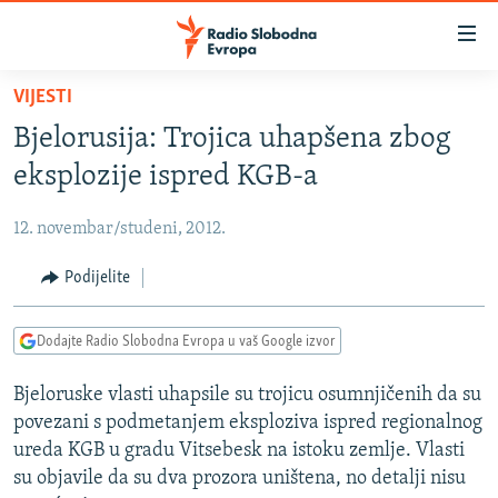
Dostupni
linkovi
Pređite
VIJESTI
na
VIJESTI
Bjelorusija: Trojica uhapšena zbog
glavni
BOSNA I HERCEGOVINA
sadržaj
eksplozije ispred KGB-a
SRBIJA
Pređite
na
12. novembar/studeni, 2012.
KOSOVO
glavnu
CRNA GORA
Podijelite
navigaciju
Pređite
VIZUELNO
na
Dodajte Radio Slobodna Evropa u vaš Google izvor
PODCASTI
VIDEO
pretragu
Bjeloruske vlasti uhapsile su trojicu osumnjičenih da su
RAT U UKRAJINI
FOTOGALERIJE
povezani s podmetanjem eksploziva ispred regionalnog
KINA NA BALKANU
INFOGRAFIKE
ureda KGB u gradu Vitsebesk na istoku zemlje. Vlasti
su objavile da su dva prozora uništena, no detalji nisu
RSE PRIČE IZ SVIJETA