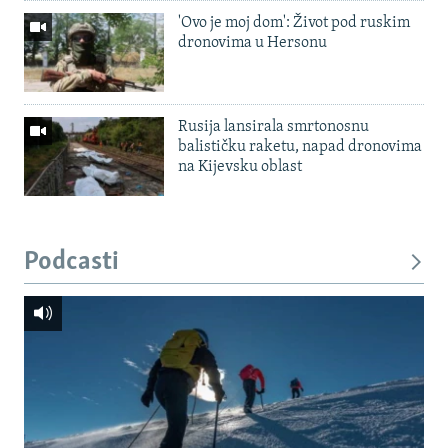
'Ovo je moj dom': Život pod ruskim
dronovima u Hersonu
Rusija lansirala smrtonosnu
balističku raketu, napad dronovima
na Kijevsku oblast
Podcasti