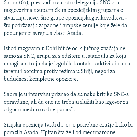
Sabra (65), predvodi u subotu delegaciju SNC-a u
razgovorima s suparničkim opozicijskim grupama o
stvaranju nove, šire grupe opozicijskog rukovodstva -
što podržavaju zapadne i arapske zemlje koje žele da
pobunjenici svrgnu s vlasti Asada.
Ishod razgovora u Dohi bit će od ključnog značaja ne
samo za SNC, grupu sa sjedištem u Istanbulu za koju
mnogi smatraju da je izgubila kontakt s aktivistima na
terenu i borcima protiv režima u Siriji, nego i za
budućnost kompletne opozicije.
Sabra je u intervjuu priznao da su neke kritike SNC-a
opravdane, ali da one ne trebaju služiti kao izgovor za
odgodu međunarodne pomoći.
Sirijska opozicija tvrdi da joj je potrebno oružje kako bi
porazila Asada. Upitan šta želi od međunarodne