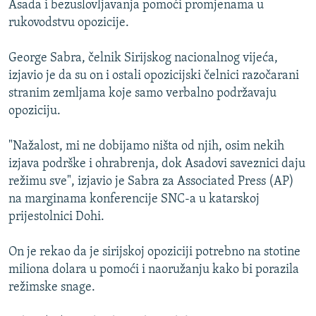
Asada i bezuslovljavanja pomoći promjenama u
ISPRIČAJ MI
rukovodstvu opozicije.
DNEVNO@RSE
George Sabra, čelnik Sirijskog nacionalnog vijeća,
SPECIJALI RSE
izjavio je da su on i ostali opozicijski čelnici razočarani
VIŠE OD NASLOVA
stranim zemljama koje samo verbalno podržavaju
PRATITE NAS
opoziciju.
GENOCID U SREBRENICI
POPLAVE I KLIZIŠTA U BIH 2024.
"Nažalost, mi ne dobijamo ništa od njih, osim nekih
izjava podrške i ohrabrenja, dok Asadovi saveznici daju
TV LIBERTY
Sve RFE/RL stranice
režimu sve", izjavio je Sabra za Associated Press (AP)
POST SCRIPTUM
na marginama konferencije SNC-a u katarskoj
prijestolnici Dohi.
MOJA EVROPA
TRI DECENIJE OD RATA U BIH
On je rekao da je sirijskoj opoziciji potrebno na stotine
SVE KARTE DEJTONA
miliona dolara u pomoći i naoružanju kako bi porazila
režimske snage.
NASTANAK I RASPAD JUGOSLAVIJE