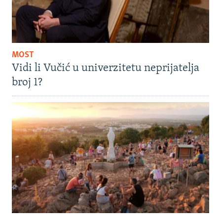
MOST
Vidi li Vučić u univerzitetu neprijatelja
broj 1?