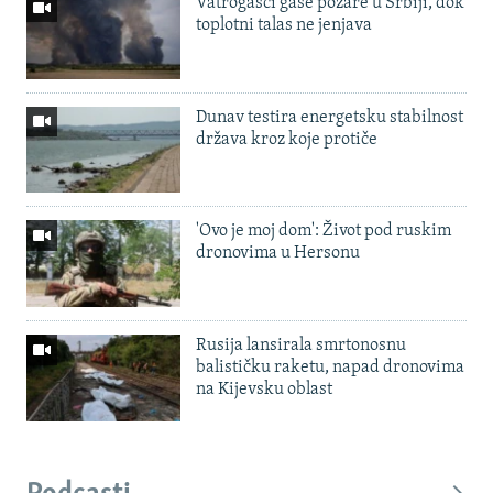
Vatrogasci gase požare u Srbiji, dok
toplotni talas ne jenjava
Dunav testira energetsku stabilnost
država kroz koje protiče
'Ovo je moj dom': Život pod ruskim
dronovima u Hersonu
Rusija lansirala smrtonosnu
balističku raketu, napad dronovima
na Kijevsku oblast