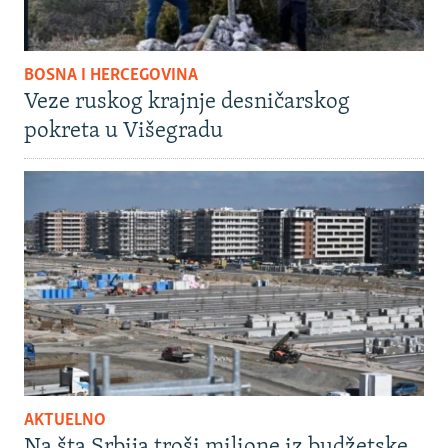
BOSNA I HERCEGOVINA
Veze ruskog krajnje desničarskog
pokreta u Višegradu
AKTUELNO
Na šta Srbija troši milione iz budžetske