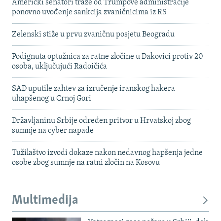
Američki senatori traže od Trumpove administracije
ponovno uvođenje sankcija zvaničnicima iz RS
Zelenski stiže u prvu zvaničnu posjetu Beogradu
Podignuta optužnica za ratne zločine u Đakovici protiv 20
osoba, uključujući Radoičića
SAD uputile zahtev za izručenje iranskog hakera
uhapšenog u Crnoj Gori
Državljaninu Srbije određen pritvor u Hrvatskoj zbog
sumnje na cyber napade
Tužilaštvo izvodi dokaze nakon nedavnog hapšenja jedne
osobe zbog sumnje na ratni zločin na Kosovu
Multimedija