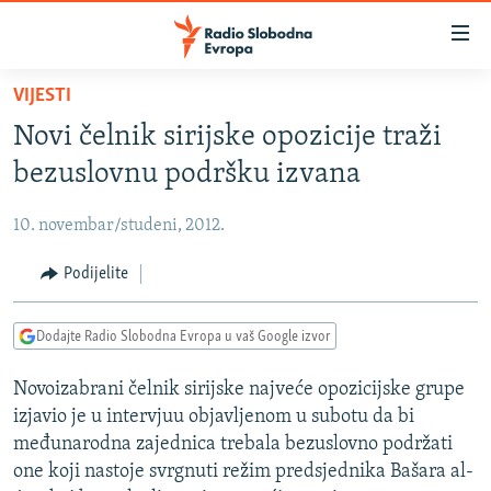
Dostupni
linkovi
Pređite
VIJESTI
na
VIJESTI
Novi čelnik sirijske opozicije traži
glavni
BOSNA I HERCEGOVINA
sadržaj
bezuslovnu podršku izvana
SRBIJA
Pređite
na
10. novembar/studeni, 2012.
KOSOVO
glavnu
CRNA GORA
Podijelite
navigaciju
Pređite
VIZUELNO
na
Dodajte Radio Slobodna Evropa u vaš Google izvor
PODCASTI
VIDEO
pretragu
Novoizabrani čelnik sirijske najveće opozicijske grupe
RAT U UKRAJINI
FOTOGALERIJE
izjavio je u intervjuu objavljenom u subotu da bi
KINA NA BALKANU
INFOGRAFIKE
međunarodna zajednica trebala bezuslovno podržati
one koji nastoje svrgnuti režim predsjednika Bašara al-
RSE PRIČE IZ SVIJETA