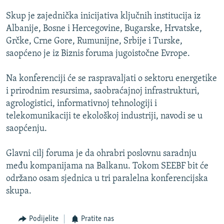
ISPRIČAJ MI
Skup je zajednička inicijativa ključnih institucija iz
DNEVNO@RSE
Albanije, Bosne i Hercegovine, Bugarske, Hrvatske,
Grčke, Crne Gore, Rumunijne, Srbije i Turske,
SPECIJALI RSE
saopćeno je iz Biznis foruma jugoistočne Evrope.
VIŠE OD NASLOVA
PRATITE NAS
Na konferenciji će se raspravaljati o sektoru energetike
GENOCID U SREBRENICI
i prirodnim resursima, saobraćajnoj infrastrukturi,
POPLAVE I KLIZIŠTA U BIH 2024.
agrologistici, informativnoj tehnologiji i
telekomunikaciji te ekološkoj industriji, navodi se u
TV LIBERTY
Sve RFE/RL stranice
saopćenju.
POST SCRIPTUM
Glavni cilj foruma je da ohrabri poslovnu saradnju
MOJA EVROPA
među kompanijama na Balkanu. Tokom SEEBF bit će
TRI DECENIJE OD RATA U BIH
održano osam sjednica u tri paralelna konferencijska
SVE KARTE DEJTONA
skupa.
NASTANAK I RASPAD JUGOSLAVIJE
Podijelite
Pratite nas