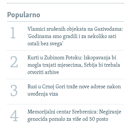
Popularno
1
Vlasnici srušenih objekata na Gazivodama:
'Godinama smo gradili i za nekoliko sati
ostali bez svega'
2
Kurti u Zubinom Potoku: Iskopavanja bi
mogla trajati mjesecima, Srbija bi trebala
otvoriti arhive
3
Rusi u Crnoj Gori traže nove adrese nakon
uvođenja viza
4
Memorijalni centar Srebrenica: Negiranje
genocida poraslo za više od 50 posto