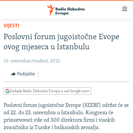
Dostupni
linkovi
Pređite
VIJESTI
na
VIJESTI
Poslovni forum jugoistočne Evope
glavni
BOSNA I HERCEGOVINA
sadržaj
ovog mjeseca u Istanbulu
SRBIJA
Pređite
na
10. novembar/studeni, 2012.
KOSOVO
glavnu
CRNA GORA
Podijelite
navigaciju
Pređite
VIZUELNO
na
Dodajte Radio Slobodna Evropa u vaš Google izvor
PODCASTI
VIDEO
pretragu
Poslovni forum jugoistočne Evrope (SEEBF) održat će se
RAT U UKRAJINI
FOTOGALERIJE
od 22. do 23. novembra u Istanbulu. Kongresu će
KINA NA BALKANU
INFOGRAFIKE
prisustvovati više od 300 direktora firmi i visokih
zvaničnika iz Turske i balkanskih zemalja.
RSE PRIČE IZ SVIJETA