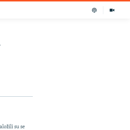
u
ložili su se