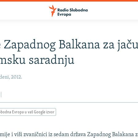
 Zapadnog Balkana za jač
msku saradnju
deni, 2012.
obodna Evropa u vaš Google izvor
mije i viši zvaničnici iz sedam država Zapadnog Balakana za