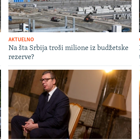
AKTUELNO
Na šta Srbija troši milione iz budžetske
rezerve?