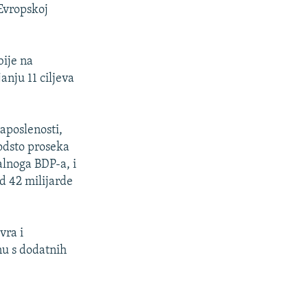
 Evropskoj
bije na
anju 11 ciljeva
zaposlenosti,
odsto proseka
alnoga BDP-a, i
d 42 milijarde
vra i
nu s dodatnih