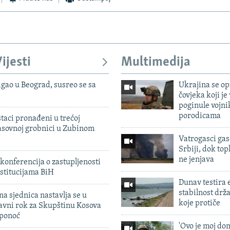
ijesti
Multimedija
igao u Beograd, susreo se sa
Ukrajina se op
čovjeka koji je
poginule vojni
porodicama
taci pronađeni u trećoj
sovnoj grobnici u Zubinom
Vatrogasci gas
Srbiji, dok topl
ne jenjava
konferencija o zastupljenosti
stitucijama BiH
Dunav testira
stabilnost drž
na sjednica nastavlja se u
koje protiče
avni rok za Skupštinu Kosova
 ponoć
'Ovo je moj dom