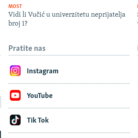
MOST
Vidi li Vučić u univerzitetu neprijatelja
?
broj 1?
Pratite nas
Instagram
YouTube
Tik Tok