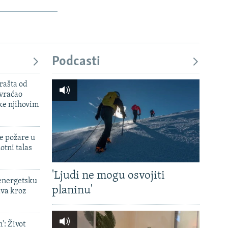
Podcasti
rašta od
 vraćao
ke njihovim
e požare u
otni talas
'Ljudi ne mogu osvojiti
 energetsku
planinu'
ava kroz
': Život