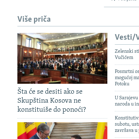
Više priča
Vesti/V
Zelenski st
Vučićem
Posmrtni os
mogućoj ma
Potoku
Šta će se desiti ako se
U Sarajevu 
Skupština Kosova ne
naroda u in
konstituiše do ponoći?
Konstitutiv
subotu, ust
završava u