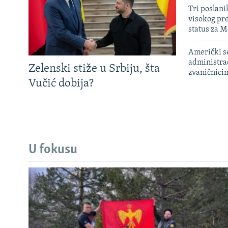
Tri poslani
visokog pr
status za M
Američki s
administra
Zelenski stiže u Srbiju, šta
zvaničnici
Vučić dobija?
U fokusu