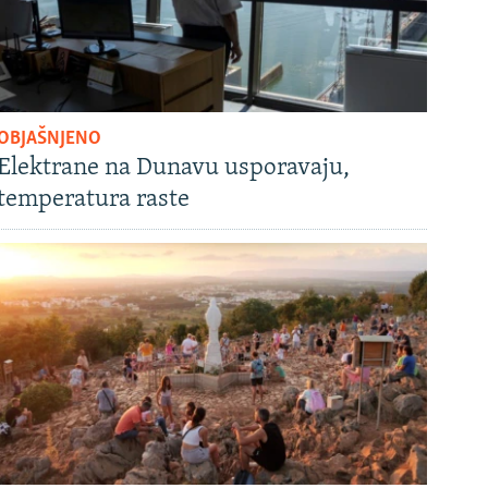
OBJAŠNJENO
Elektrane na Dunavu usporavaju,
temperatura raste