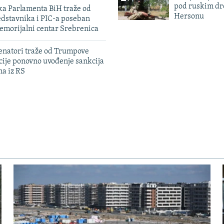
pod ruskim dr
ka Parlamenta BiH traže od
Hersonu
edstavnika i PIC-a poseban
emorijalni centar Srebrenica
enatori traže od Trumpove
cije ponovno uvođenje sankcija
ma iz RS