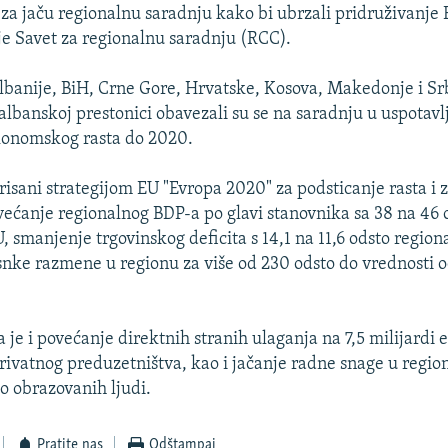
 za jaču regionalnu saradnju kako bi ubrzali pridruživanje
 je Savet za regionalnu saradnju (RCC).
Albanije, BiH, Crne Gore, Hrvatske, Kosova, Makedonje i Sr
albanskoj prestonici obavezali su se na saradnju u uspotavlj
konomskog rasta do 2020.
pirisani strategijom EU "Evropa 2020" za podsticanje rasta i 
ećanje regionalnog BDP-a po glavi stanovnika sa 38 na 46 
, smanjenje trgovinskog deficita s 14,1 na 11,6 odsto region
snke razmene u regionu za više od 230 odsto do vrednosti o
je i povećanje direktnih stranih ulaganja na 7,5 milijardi e
ivatnog preduzetništva, kao i jačanje radne snage u regio
 obrazovanih ljudi.
Pratite nas
Odštampaj