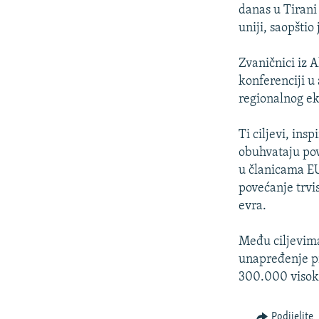
ISPRIČAJ MI
danas u Tirani
DNEVNO@RSE
uniji, saopštio
SPECIJALI RSE
Zvaničnici iz 
VIŠE OD NASLOVA
konferenciji u 
regionalnog e
GENOCID U SREBRENICI
POPLAVE I KLIZIŠTA U BIH 2024.
Ti ciljevi, ins
obuhvataju pov
TV LIBERTY
u članicama EU
POST SCRIPTUM
povećanje trvi
evra.
MOJA EVROPA
TRI DECENIJE OD RATA U BIH
Među ciljevima 
SVE KARTE DEJTONA
unapređenje pr
300.000 visoko
NASTANAK I RASPAD JUGOSLAVIJE
Podijelite