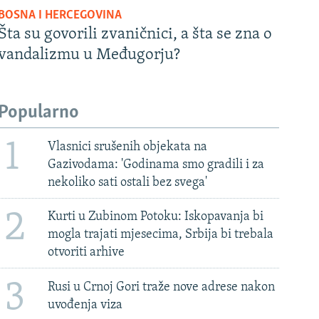
BOSNA I HERCEGOVINA
Šta su govorili zvaničnici, a šta se zna o
vandalizmu u Međugorju?
Popularno
1
Vlasnici srušenih objekata na
Gazivodama: 'Godinama smo gradili i za
nekoliko sati ostali bez svega'
2
Kurti u Zubinom Potoku: Iskopavanja bi
mogla trajati mjesecima, Srbija bi trebala
otvoriti arhive
3
Rusi u Crnoj Gori traže nove adrese nakon
uvođenja viza