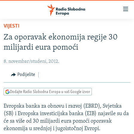
Dostupni
linkovi
Pređite
VIJESTI
na
VIJESTI
Za oporavak ekonomija regije 30
glavni
BOSNA I HERCEGOVINA
sadržaj
milijardi eura pomoći
SRBIJA
Pređite
na
8. novembar/studeni, 2012.
KOSOVO
glavnu
CRNA GORA
Podijelite
navigaciju
Pređite
VIZUELNO
na
Dodajte Radio Slobodna Evropa u vaš Google izvor
PODCASTI
VIDEO
pretragu
Evropska banka za obnovu i razvoj (EBRD), Svjetska
RAT U UKRAJINI
FOTOGALERIJE
(SB) i Evropska investicijska banka (EIB) najavile su da
KINA NA BALKANU
INFOGRAFIKE
će sa više od 30 milijardi eura pomoći oporavak
ekonomija u srednjoj i jugoistočnoj Evropi.
RSE PRIČE IZ SVIJETA