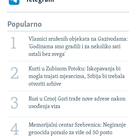
Popularno
1
Vlasnici srušenih objekata na Gazivodama:
'Godinama smo gradili i za nekoliko sati
ostali bez svega'
2
Kurti u Zubinom Potoku: Iskopavanja bi
mogla trajati mjesecima, Srbija bi trebala
otvoriti arhive
3
Rusi u Crnoj Gori traže nove adrese nakon
uvođenja viza
4
Memorijalni centar Srebrenica: Negiranje
genocida poraslo za više od 50 posto