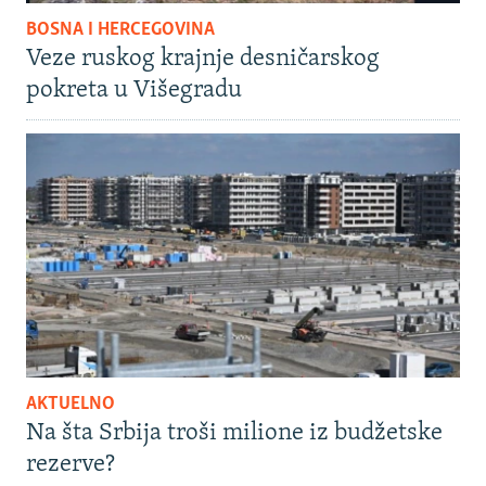
BOSNA I HERCEGOVINA
Veze ruskog krajnje desničarskog
pokreta u Višegradu
AKTUELNO
Na šta Srbija troši milione iz budžetske
rezerve?