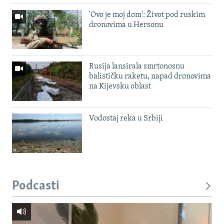
'Ovo je moj dom': Život pod ruskim
dronovima u Hersonu
Rusija lansirala smrtonosnu
balističku raketu, napad dronovima
na Kijevsku oblast
Vodostaj reka u Srbiji
Podcasti