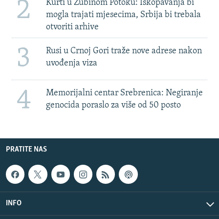
2
Kurti u Zubinom Potoku: Iskopavanja bi
mogla trajati mjesecima, Srbija bi trebala
otvoriti arhive
3
Rusi u Crnoj Gori traže nove adrese nakon
uvođenja viza
4
Memorijalni centar Srebrenica: Negiranje
genocida poraslo za više od 50 posto
PRATITE NAS
INFO