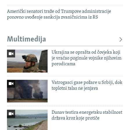
Američki senatori traže od Trumpove administracije
ponovno uvođenje sankcija zvaničnicima iz RS
Multimedija
Ukrajina se oprašta od čovjeka koji
je vraćao poginule vojnike njihovim
porodicama
Vatrogasci gase požare u Srbiji, dok
toplotni talas ne jenjava
Dunav testira energetsku stabilnost
država kroz koje protiče