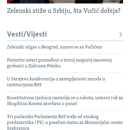
Zelenski stiže u Srbiju, šta Vučić dobija?
Vesti/Vijesti
Zelenski stigao u Beograd, susreo se sa Vučićem
Posmrtni ostaci pronađeni u trećoj mogućoj masovnoj
grobnici u Zubinom Potoku
U Sarajevu konferencija o zastupljenosti naroda u
institucijama BiH
Konstitutivna sjednica nastavlja se u subotu, ustavni rok za
Skupštinu Kosova završava u ponoć
Tri poslanika Parlamenta BiH traže od visokog
predstavnika i PIC-a poseban status za Memorijalni centar
Srebrenica