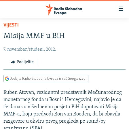
Dostupni
linkovi
Pređite
VIJESTI
na
VIJESTI
Misija MMF u BiH
glavni
BOSNA I HERCEGOVINA
sadržaj
7. novembar/studeni, 2012.
SRBIJA
Pređite
na
KOSOVO
Podijelite
glavnu
CRNA GORA
navigaciju
Dodajte Radio Slobodna Evropa u vaš Google izvor
Pređite
VIZUELNO
na
Ruben Atoyan, rezidentni predstavnik Međunarodnog
PODCASTI
VIDEO
pretragu
monetarnog fonda u Bosni i Hercegovini, najavio je da
RAT U UKRAJINI
FOTOGALERIJE
će danas u višednevnu posjetu BiH doputovati Misija
KINA NA BALKANU
MMF-a, koju predvodi Ron van Rooden, da bi obavila
INFOGRAFIKE
razgovore u okviru prvog pregleda po stand-by
RSE PRIČE IZ SVIJETA
aranžmanu (SBA)