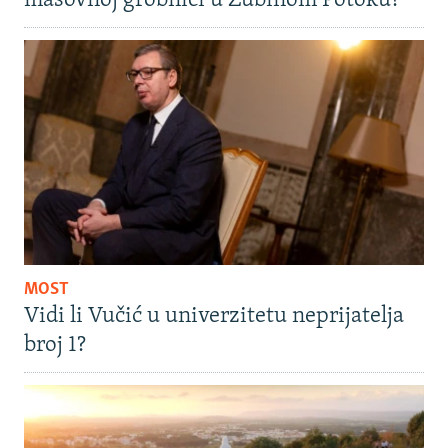
masovnoj grobnici u Zubinom Potoku?
MOST
Vidi li Vučić u univerzitetu neprijatelja
broj 1?