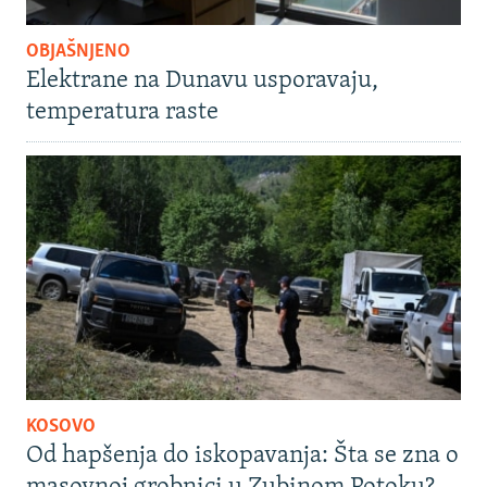
OBJAŠNJENO
Elektrane na Dunavu usporavaju,
temperatura raste
KOSOVO
Od hapšenja do iskopavanja: Šta se zna o