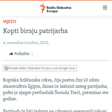
Dostupni
linkovi
Pređite
VIJESTI
na
VIJESTI
Kopti biraju patrijarha
glavni
BOSNA I HERCEGOVINA
sadržaj
4. novembar/studeni, 2012.
SRBIJA
Pređite
na
KOSOVO
Podijelite
glavnu
CRNA GORA
navigaciju
Dodajte Radio Slobodna Evropa u vaš Google izvor
Pređite
VIZUELNO
na
Koptska hrišćanska crkva, čija pastva čini 10 odsto
PODCASTI
VIDEO
pretragu
stanovništva Egipta, danas će izabrati novog patrijarha,
RAT U UKRAJINI
FOTOGALERIJE
pošto je njegov prethodnik Šenuda Treći, preminuo ove
KINA NA BALKANU
godine.
INFOGRAFIKE
RSE PRIČE IZ SVIJETA
Patrijarh će biti izabran na crkvenoj ceremoniji tokom