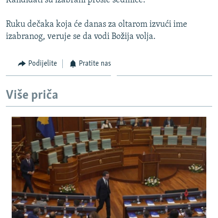
Kandidati su izabrani prošle sedmice.
Ruku dečaka koja će danas za oltarom izvući ime
izabranog, veruje se da vodi Božija volja.
Podijelite
Pratite nas
Više priča