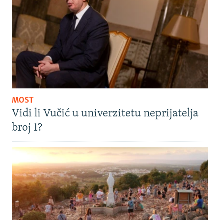
MOST
Vidi li Vučić u univerzitetu neprijatelja
broj 1?