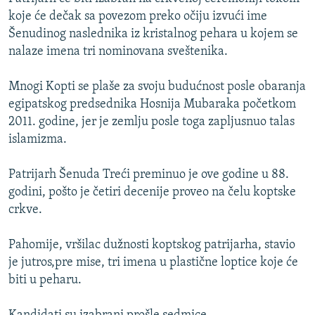
ISPRIČAJ MI
koje će dečak sa povezom preko očiju izvući ime
Šenudinog naslednika iz kristalnog pehara u kojem se
DNEVNO@RSE
nalaze imena tri nominovana sveštenika.
SPECIJALI RSE
Mnogi Kopti se plaše za svoju budućnost posle obaranja
VIŠE OD NASLOVA
PRATITE NAS
egipatskog predsednika Hosnija Mubaraka početkom
GENOCID U SREBRENICI
2011. godine, jer je zemlju posle toga zapljusnuo talas
islamizma.
POPLAVE I KLIZIŠTA U BIH 2024.
TV LIBERTY
Sve RFE/RL stranice
Patrijarh Šenuda Treći preminuo je ove godine u 88.
POST SCRIPTUM
godini, pošto je četiri decenije proveo na čelu koptske
crkve.
MOJA EVROPA
TRI DECENIJE OD RATA U BIH
Pahomije, vršilac dužnosti koptskog patrijarha, stavio
je jutros,pre mise, tri imena u plastične loptice koje će
SVE KARTE DEJTONA
biti u peharu.
NASTANAK I RASPAD JUGOSLAVIJE