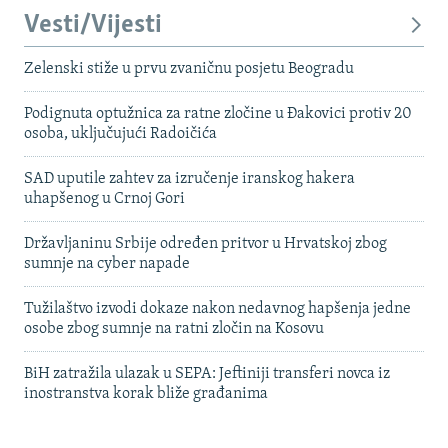
Vesti/Vijesti
Zelenski stiže u prvu zvaničnu posjetu Beogradu
Podignuta optužnica za ratne zločine u Đakovici protiv 20
osoba, uključujući Radoičića
SAD uputile zahtev za izručenje iranskog hakera
uhapšenog u Crnoj Gori
Državljaninu Srbije određen pritvor u Hrvatskoj zbog
sumnje na cyber napade
Tužilaštvo izvodi dokaze nakon nedavnog hapšenja jedne
osobe zbog sumnje na ratni zločin na Kosovu
BiH zatražila ulazak u SEPA: Jeftiniji transferi novca iz
inostranstva korak bliže građanima