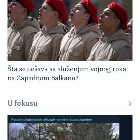
Šta se dešava sa služenjem vojnog roka
na Zapadnom Balkanu?
U fokusu