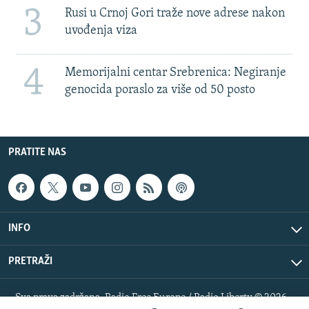
3
Rusi u Crnoj Gori traže nove adrese nakon
uvođenja viza
4
Memorijalni centar Srebrenica: Negiranje
genocida poraslo za više od 50 posto
PRATITE NAS
INFO
PRETRAŽI
Sva prava zadržana. Radio Free Europe / Radio Liberty © 2026