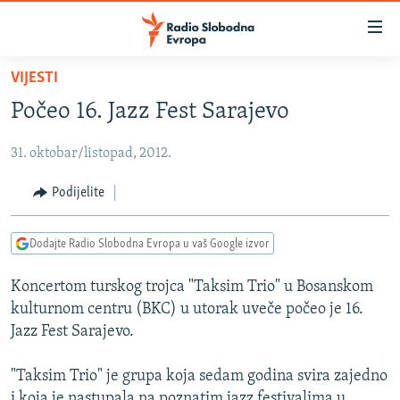
Dostupni
linkovi
Pređite
VIJESTI
na
VIJESTI
Počeo 16. Jazz Fest Sarajevo
glavni
BOSNA I HERCEGOVINA
sadržaj
31. oktobar/listopad, 2012.
SRBIJA
Pređite
na
KOSOVO
Podijelite
glavnu
CRNA GORA
navigaciju
Dodajte Radio Slobodna Evropa u vaš Google izvor
Pređite
VIZUELNO
na
Koncertom turskog trojca "Taksim Trio" u Bosanskom
PODCASTI
VIDEO
pretragu
kulturnom centru (BKC) u utorak uveče počeo je 16.
RAT U UKRAJINI
FOTOGALERIJE
Jazz Fest Sarajevo.
KINA NA BALKANU
INFOGRAFIKE
"Taksim Trio" je grupa koja sedam godina svira zajedno
RSE PRIČE IZ SVIJETA
i koja je nastupala na poznatim jazz festivalima u