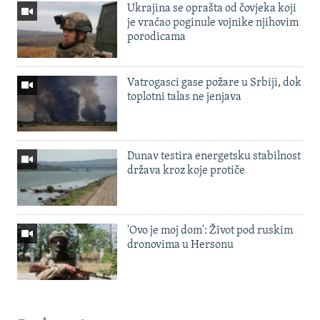
Ukrajina se oprašta od čovjeka koji
je vraćao poginule vojnike njihovim
porodicama
Vatrogasci gase požare u Srbiji, dok
toplotni talas ne jenjava
Dunav testira energetsku stabilnost
država kroz koje protiče
'Ovo je moj dom': Život pod ruskim
dronovima u Hersonu