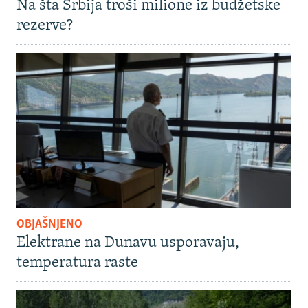
Na šta Srbija troši milione iz budžetske
rezerve?
OBJAŠNJENO
Elektrane na Dunavu usporavaju,
temperatura raste