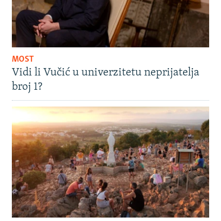
MOST
Vidi li Vučić u univerzitetu neprijatelja
broj 1?