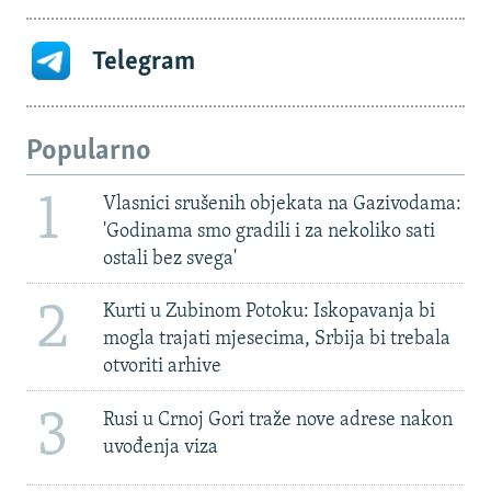
Telegram
Popularno
1
Vlasnici srušenih objekata na Gazivodama:
'Godinama smo gradili i za nekoliko sati
ostali bez svega'
2
Kurti u Zubinom Potoku: Iskopavanja bi
mogla trajati mjesecima, Srbija bi trebala
otvoriti arhive
3
Rusi u Crnoj Gori traže nove adrese nakon
uvođenja viza