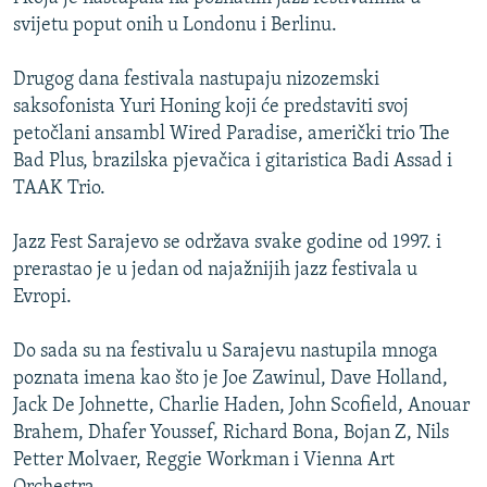
ISPRIČAJ MI
svijetu poput onih u Londonu i Berlinu.
DNEVNO@RSE
Drugog dana festivala nastupaju nizozemski
SPECIJALI RSE
saksofonista Yuri Honing koji će predstaviti svoj
petočlani ansambl Wired Paradise, američki trio The
VIŠE OD NASLOVA
PRATITE NAS
Bad Plus, brazilska pjevačica i gitaristica Badi Assad i
GENOCID U SREBRENICI
TAAK Trio.
POPLAVE I KLIZIŠTA U BIH 2024.
Jazz Fest Sarajevo se održava svake godine od 1997. i
TV LIBERTY
Sve RFE/RL stranice
prerastao je u jedan od najažnijih jazz festivala u
POST SCRIPTUM
Evropi.
MOJA EVROPA
Do sada su na festivalu u Sarajevu nastupila mnoga
TRI DECENIJE OD RATA U BIH
poznata imena kao što je Joe Zawinul, Dave Holland,
Jack De Johnette, Charlie Haden, John Scofield, Anouar
SVE KARTE DEJTONA
Brahem, Dhafer Youssef, Richard Bona, Bojan Z, Nils
NASTANAK I RASPAD JUGOSLAVIJE
Petter Molvaer, Reggie Workman i Vienna Art