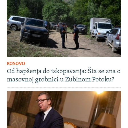
KOSOVO
Od hapšenja do iskopavanja: Šta se zna o
masovnoj grobnici u Zubinom Potoku?